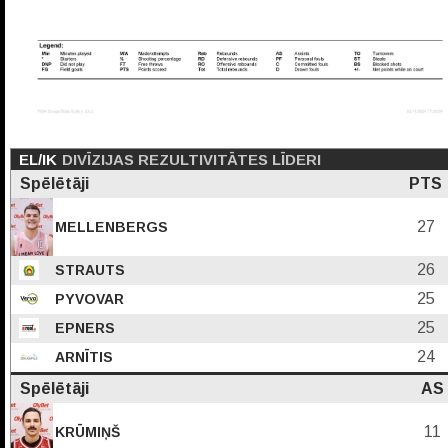
EL/IK
DIVĪZIJAS REZULTIVITĀTES LĪDERI
Spēlētāji
PTS
27
MELLENBERGS
26
STRAUTS
25
PYVOVAR
25
EPNERS
24
ARNĪTIS
Spēlētāji
AS
11
KRŪMIŅŠ