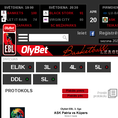
SVĒTDIENA: 19:00
SVĒTDIENA: 20:30
PIRMDIEN
APR
BANKETS
100
BLACK STORK
91
LU-B
20
LET IT RAIN
74
VIRGIN CITY
80
ASK
SC MEŽAPARKS
SC MEŽAPARKS
TEIKAS
Ieiet
Reģistrē
DIVĪZIJAS
EL/IK
3L
4L
5L
DDL
SL
PROTOKOLS
Plakāts pimrs
Printēt
Plakāts pēc
protokolu