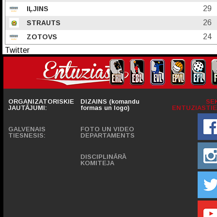
29
IĻJINS
26
STRAUTS
24
ZOTOVS
Twitter
ORGANIZATORISKIE
DIZAINS (komandu
SE
JAUTĀJUMI:
formas un logo)
ENTUZIASTIE
GALVENAIS
FOTO UN VIDEO
TIESNESIS:
DEPARTAMENTS
DISCIPLINĀRĀ
KOMITEJA