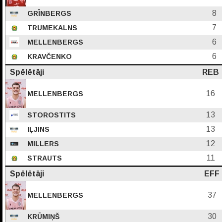
8
GRĪNBERGS
7
TRUMEKALNS
6
MELLENBERGS
6
KRAVČENKO
Spēlētāji
REB
16
MELLENBERGS
13
STOROSTITS
13
IĻJINS
12
MILLERS
11
STRAUTS
Spēlētāji
EFF
37
MELLENBERGS
30
KRŪMIŅŠ