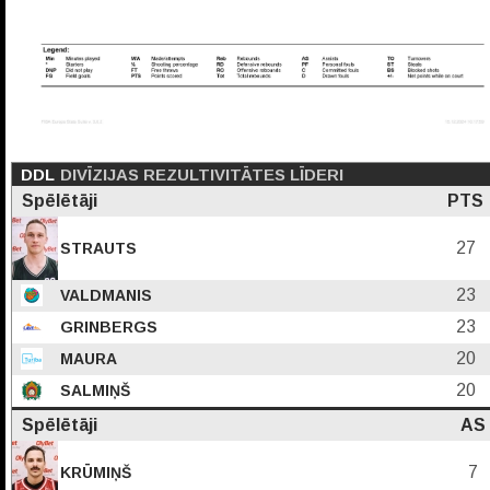
DDL
DIVĪZIJAS REZULTIVITĀTES LĪDERI
Spēlētāji
PTS
27
STRAUTS
23
VALDMANIS
23
GRINBERGS
20
MAURA
20
SALMIŅŠ
Spēlētāji
AS
7
KRŪMIŅŠ