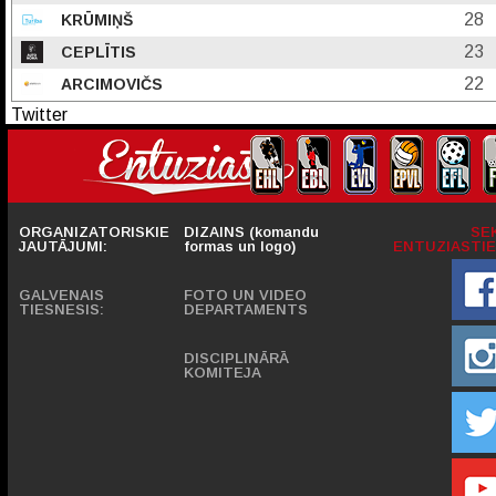
28
KRŪMIŅŠ
23
CEPLĪTIS
22
ARCIMOVIČS
Twitter
ORGANIZATORISKIE
DIZAINS (komandu
SE
JAUTĀJUMI:
formas un logo)
ENTUZIASTIE
GALVENAIS
FOTO UN VIDEO
TIESNESIS:
DEPARTAMENTS
DISCIPLINĀRĀ
KOMITEJA