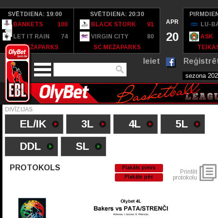
SVĒTDIENA: 19:00
SVĒTDIENA: 20:30
PIRMDIEN
APR
BANKETS
100
BLACK STORK
91
LU-B
20
LET IT RAIN
74
VIRGIN CITY
80
ASK
SC MEŽAPARKS
SC MEŽAPARKS
TEIKAS
Ieiet
Reģistrē
DIVĪZIJAS
EL/IK
3L
4L
5L
DDL
SL
PROTOKOLS
Plakāts pimrs
Printēt
Plakāts pēc
protokolu