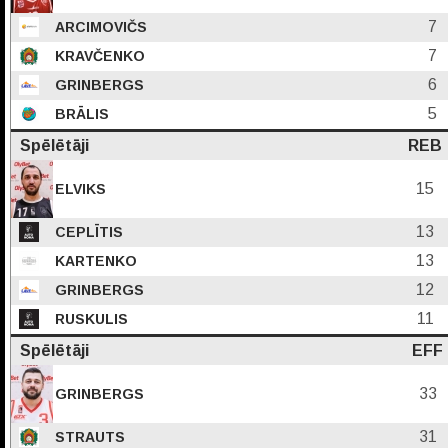
7
ARCIMOVIČS
7
KRAVČENKO
6
GRINBERGS
5
BRĀLIS
Spēlētāji
REB
15
ELVIKS
13
CEPLĪTIS
13
KARTENKO
12
GRINBERGS
11
RUSKULIS
Spēlētāji
EFF
33
GRINBERGS
31
STRAUTS