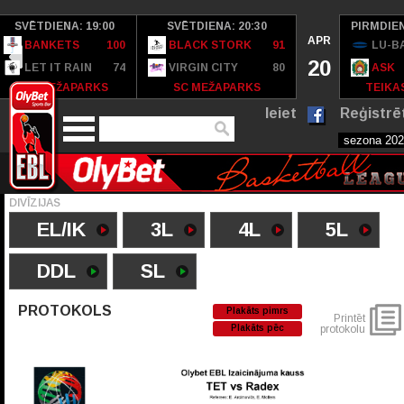
SVĒTDIENA: 19:00
SVĒTDIENA: 20:30
PIRMDIEN
APR
BANKETS
100
BLACK STORK
91
LU-B
20
LET IT RAIN
74
VIRGIN CITY
80
ASK
SC MEŽAPARKS
SC MEŽAPARKS
TEIKAS
Ieiet
Reģistrē
DIVĪZIJAS
EL/IK
3L
4L
5L
DDL
SL
PROTOKOLS
Plakāts pimrs
Printēt
Plakāts pēc
protokolu