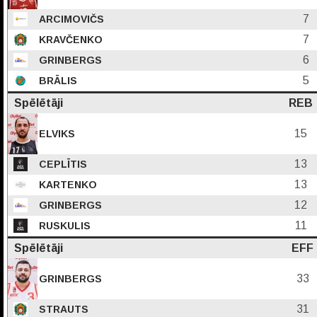
7
ARCIMOVIČS
7
KRAVČENKO
6
GRINBERGS
5
BRĀLIS
Spēlētāji
REB
15
ELVIKS
13
CEPLĪTIS
13
KARTENKO
12
GRINBERGS
11
RUSKULIS
Spēlētāji
EFF
33
GRINBERGS
31
STRAUTS