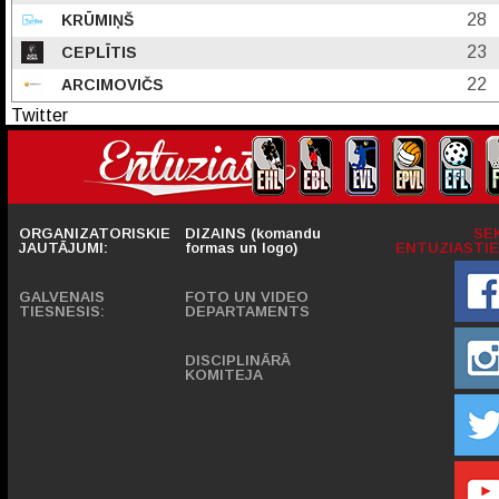
28
KRŪMIŅŠ
23
CEPLĪTIS
22
ARCIMOVIČS
Twitter
ORGANIZATORISKIE
DIZAINS (komandu
SE
JAUTĀJUMI:
formas un logo)
ENTUZIASTIE
GALVENAIS
FOTO UN VIDEO
TIESNESIS:
DEPARTAMENTS
DISCIPLINĀRĀ
KOMITEJA