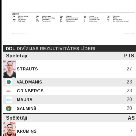
DDL
DIVĪZIJAS REZULTIVITĀTES LĪDERI
Spēlētāji
PTS
27
STRAUTS
23
VALDMANIS
23
GRINBERGS
20
MAURA
20
SALMIŅŠ
Spēlētāji
AS
7
KRŪMIŅŠ