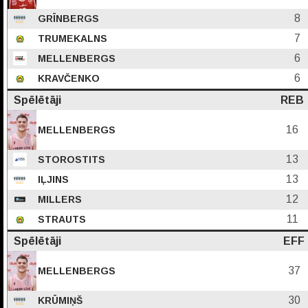
8
GRĪNBERGS
7
TRUMEKALNS
6
MELLENBERGS
6
KRAVČENKO
Spēlētāji
REB
16
MELLENBERGS
13
STOROSTITS
13
IĻJINS
12
MILLERS
11
STRAUTS
Spēlētāji
EFF
37
MELLENBERGS
30
KRŪMIŅŠ