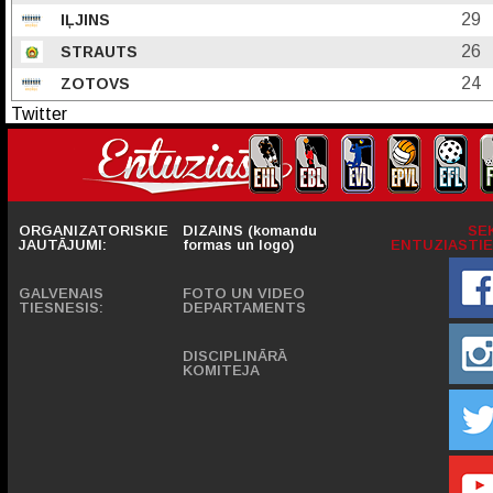
29
IĻJINS
26
STRAUTS
24
ZOTOVS
Twitter
ORGANIZATORISKIE
DIZAINS (komandu
SE
JAUTĀJUMI:
formas un logo)
ENTUZIASTIE
GALVENAIS
FOTO UN VIDEO
TIESNESIS:
DEPARTAMENTS
DISCIPLINĀRĀ
KOMITEJA