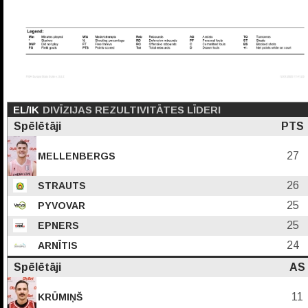
EL/IK
DIVĪZIJAS REZULTIVITĀTES LĪDERI
Spēlētāji
PTS
27
MELLENBERGS
26
STRAUTS
25
PYVOVAR
25
EPNERS
24
ARNĪTIS
Spēlētāji
AS
11
KRŪMIŅŠ