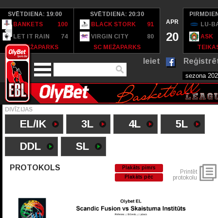
SVĒTDIENA: 19:00
SVĒTDIENA: 20:30
PIRMDIEN
APR
BANKETS
100
BLACK STORK
91
LU-B
20
LET IT RAIN
74
VIRGIN CITY
80
ASK
SC MEŽAPARKS
SC MEŽAPARKS
TEIKAS
Ieiet
Reģistrē
DIVĪZIJAS
EL/IK
3L
4L
5L
DDL
SL
PROTOKOLS
Plakāts pimrs
Printēt
Plakāts pēc
protokolu