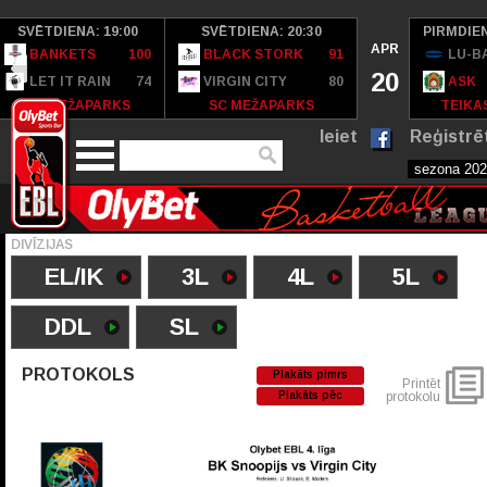
SVĒTDIENA: 19:00
SVĒTDIENA: 20:30
PIRMDIEN
APR
BANKETS
100
BLACK STORK
91
LU-B
20
LET IT RAIN
74
VIRGIN CITY
80
ASK
SC MEŽAPARKS
SC MEŽAPARKS
TEIKAS
Ieiet
Reģistrē
DIVĪZIJAS
EL/IK
3L
4L
5L
DDL
SL
PROTOKOLS
Plakāts pimrs
Printēt
Plakāts pēc
protokolu