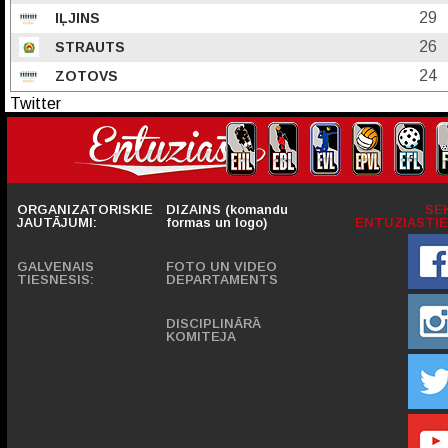
29
IĻJINS
26
STRAUTS
24
ZOTOVS
Twitter
ORGANIZATORISKIE
DIZAINS (komandu
SE
JAUTĀJUMI:
formas un logo)
ENTUZIASTIE
GALVENAIS
FOTO UN VIDEO
TIESNESIS:
DEPARTAMENTS
DISCIPLINĀRĀ
KOMITEJA