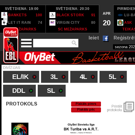
SVĒTDIENA: 19:00
SVĒTDIENA: 20:30
PIRMDIEN
APR
BANKETS
100
BLACK STORK
91
LU-B
20
LET IT RAIN
74
VIRGIN CITY
80
ASK
SC MEŽAPARKS
SC MEŽAPARKS
TEIKAS
Ieiet
Reģistrē
DIVĪZIJAS
EL/IK
3L
4L
5L
DDL
SL
PROTOKOLS
Plakāts pimrs
Printēt
Plakāts pēc
protokolu