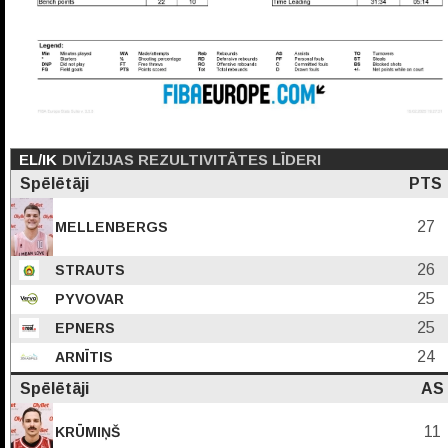
EL/IK
DIVĪZIJAS REZULTIVITĀTES LĪDERI
Spēlētāji
PTS
27
MELLENBERGS
26
STRAUTS
25
PYVOVAR
25
EPNERS
24
ARNĪTIS
Spēlētāji
AS
11
KRŪMIŅŠ