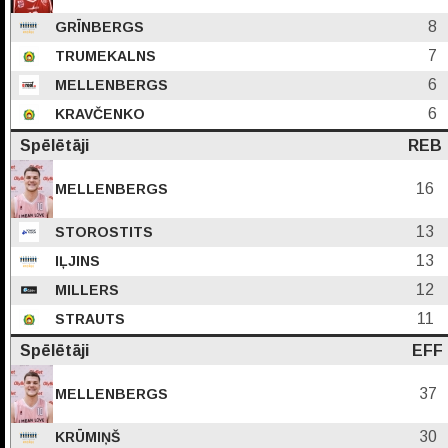
8
GRĪNBERGS
7
TRUMEKALNS
6
MELLENBERGS
6
KRAVČENKO
Spēlētāji
REB
16
MELLENBERGS
13
STOROSTITS
13
IĻJINS
12
MILLERS
11
STRAUTS
Spēlētāji
EFF
37
MELLENBERGS
30
KRŪMIŅŠ