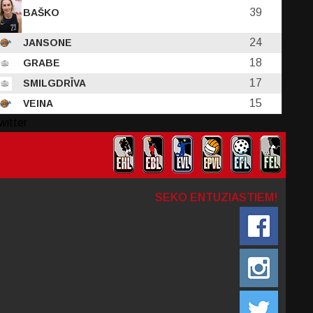
39
BAŠKO
24
JANSONE
18
GRABE
17
SMILGDRĪVA
15
VEINA
witter
SEKO ENTUZIASTIEM!