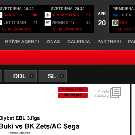
SVĒTDIENA: 19:00
SVĒTDIENA: 20:30
PIRMDIENA:
APR
BANKETS
100
BLACK STORK
91
LU-BA
20
LET IT RAIN
74
VIRGIN CITY
80
ASK
SC MEŽAPARKS
SC MEŽAPARKS
TEIKAS V
BRĪVIE AĢENTI
ZIŅAS
GALERIJA
PARTNERI
PA
DDL
SL
Plakāts pimrs
Printēt
Plakāts pēc
protokolu