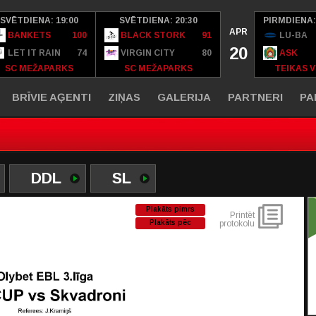
SVĒTDIENA: 19:00
SVĒTDIENA: 20:30
PIRMDIENA:
APR
BANKETS
100
BLACK STORK
91
LU-BA
20
LET IT RAIN
74
VIRGIN CITY
80
ASK
SC MEŽAPARKS
SC MEŽAPARKS
TEIKAS V
BRĪVIE AĢENTI
ZIŅAS
GALERIJA
PARTNERI
PA
DDL
SL
Plakāts pimrs
Printēt
Plakāts pēc
protokolu