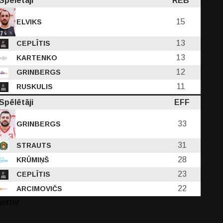
Spēlētāji
REB
15
ELVIKS
13
CEPLĪTIS
13
KARTENKO
12
GRINBERGS
11
RUSKULIS
Spēlētāji
EFF
33
GRINBERGS
31
STRAUTS
28
KRŪMIŅŠ
23
CEPLĪTIS
22
ARCIMOVIČS
witter