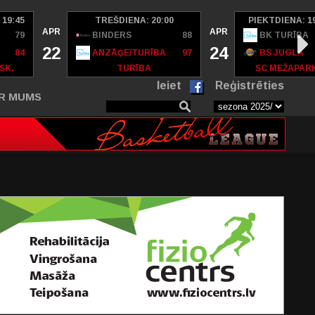
 19:45
TREŠDIENA: 20:00
PIEKTDIENA: 1
APR
APR
79
BINDERS
88
BK TURĪBA
22
24
84
ANZĀĢE/TURĪBA
97
BS JUGLA
SK.
TURĪBA
SC MEŽAPAR
Ieiet
Reģistrēties
R MUMS