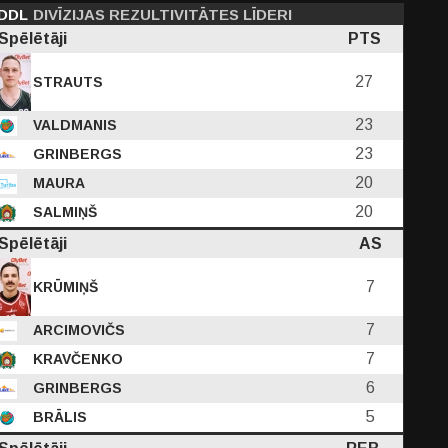
DDL
DIVĪZIJAS REZULTIVITĀTES LĪDERI
Spēlētāji
PTS
27
STRAUTS
23
VALDMANIS
23
GRINBERGS
20
MAURA
20
SALMIŅŠ
Spēlētāji
AS
7
KRŪMIŅŠ
7
ARCIMOVIČS
7
KRAVČENKO
6
GRINBERGS
5
BRĀLIS