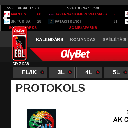
SVĒTDIENA: 14:30
SVĒTDIENA: 17:30
AVANTIS
60
TAVERNA/KOMERCVEIKSMES
86
BK TURĪBA
28
PATA/STRENČI
81
SC MEŽAPARKS
SC MEŽAPARKS
KALENDĀRS
KOMANDAS
SPĒLĒTĀJI
DIVĪZIJAS
EL/IK
3L
4L
5L
PROTOKOLS