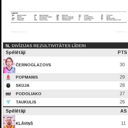
5L
DIVĪZIJAS REZULTIVITĀTES LĪDERI
Spēlētāji
PTS
30
ČERNOGLAZOVS
29
POPMANIS
28
SKUJA
27
PODOLIAKO
26
TAUKULIS
Spēlētāji
AS
11
KLĀVIŅŠ