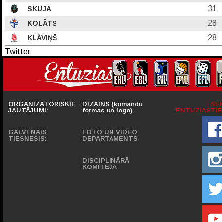
31
SKUJA
28
KOLĀTS
28
KLĀVIŅŠ
Twitter
ORGANIZATORISKIE
DIZAINS (komandu
SE
JAUTĀJUMI:
formas un logo)
ENTUZIASTIE
GALVENAIS
FOTO UN VIDEO
TIESNESIS:
DEPARTAMENTS
DISCIPLINĀRĀ
KOMITEJA