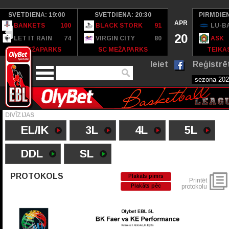
SVĒTDIENA: 19:00
SVĒTDIENA: 20:30
PIRMDIEN
APR
BANKETS
100
BLACK STORK
91
LU-B
20
LET IT RAIN
74
VIRGIN CITY
80
ASK
SC MEŽAPARKS
SC MEŽAPARKS
TEIKAS
Ieiet
Reģistrē
DIVĪZIJAS
EL/IK
3L
4L
5L
DDL
SL
PROTOKOLS
Plakāts pimrs
Printēt
Plakāts pēc
protokolu