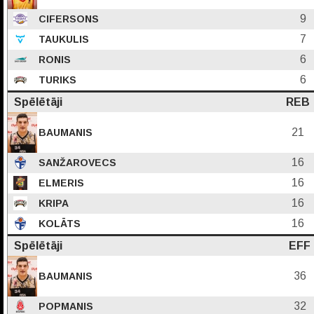
9
CIFERSONS
7
TAUKULIS
6
RONIS
6
TURIKS
Spēlētāji
REB
21
BAUMANIS
16
SANŽAROVECS
16
ELMERIS
16
KRIPA
16
KOLĀTS
Spēlētāji
EFF
36
BAUMANIS
32
POPMANIS