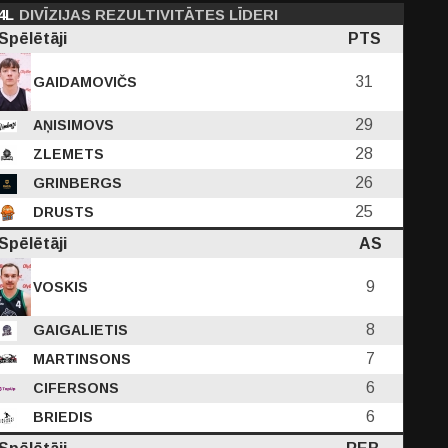
4L
DIVĪZIJAS REZULTIVITĀTES LĪDERI
Spēlētāji
PTS
31
GAIDAMOVIČS
29
AŅISIMOVS
28
ZLEMETS
26
GRINBERGS
25
DRUSTS
Spēlētāji
AS
9
VOSKIS
8
GAIGALIETIS
7
MARTINSONS
6
CIFERSONS
6
BRIEDIS