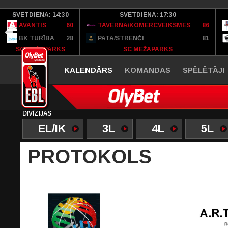
SVĒTDIENA: 14:30
SVĒTDIENA: 17:30
AVANTIS
60
TAVERNA/KOMERCVEIKSMES
86
BK TURĪBA
28
PATA/STRENČI
81
SC MEŽAPARKS
SC MEŽAPARKS
KALENDĀRS
KOMANDAS
SPĒLĒTĀJI
DIVĪZIJAS
EL/IK
3L
4L
5L
PROTOKOLS