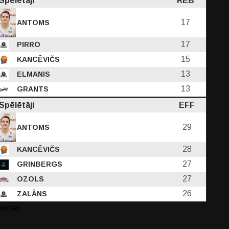
Spēlētāji
REB
17
ANTOMS
17
PIRRO
15
KANCĒVIČS
13
ELMANIS
13
GRANTS
Spēlētāji
EFF
29
ANTOMS
28
KANCĒVIČS
27
GRINBERGS
27
OZOLS
26
ZALĀNS
witter