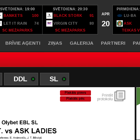
SVĒTDIENA: 19:00
SVĒTDIENA: 20:30
PIRMDIENA:
APR
BANKETS
100
BLACK STORK
91
LU-BA
20
LET IT RAIN
74
VIRGIN CITY
80
ASK
SC MEŽAPARKS
SC MEŽAPARKS
TEIKAS V
BRĪVIE AĢENTI
ZIŅAS
GALERIJA
PARTNERI
PA
DDL
SL
Plakāts pimrs
Printēt
Plakāts pēc
protokolu