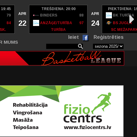
 19:45
TREŠDIENA: 20:00
PIEKTDIENA: 1
APR
APR
79
BINDERS
88
BK TURĪBA
22
24
84
ANZĀĢE/TURĪBA
97
BS JUGLA
SK.
TURĪBA
SC MEŽAPAR
Ieiet
Reģistrēties
R MUMS