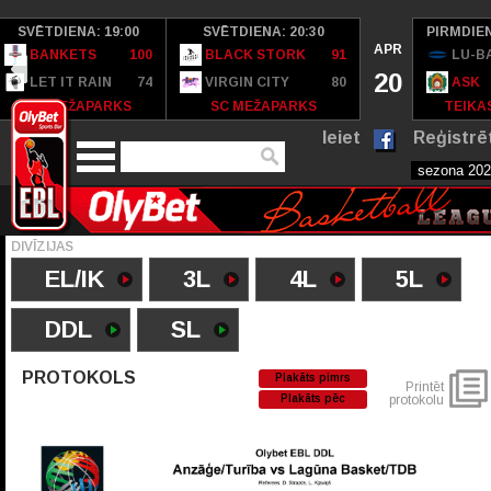
SVĒTDIENA: 19:00
SVĒTDIENA: 20:30
PIRMDIEN
APR
BANKETS
100
BLACK STORK
91
LU-B
20
LET IT RAIN
74
VIRGIN CITY
80
ASK
SC MEŽAPARKS
SC MEŽAPARKS
TEIKAS
Ieiet
Reģistrē
DIVĪZIJAS
EL/IK
3L
4L
5L
DDL
SL
PROTOKOLS
Plakāts pimrs
Printēt
Plakāts pēc
protokolu