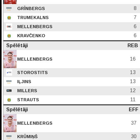
8
GRĪNBERGS
7
TRUMEKALNS
6
MELLENBERGS
6
KRAVČENKO
Spēlētāji
REB
16
MELLENBERGS
13
STOROSTITS
13
IĻJINS
12
MILLERS
11
STRAUTS
Spēlētāji
EFF
37
MELLENBERGS
30
KRŪMIŅŠ