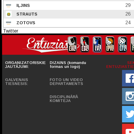
29
IĻJINS
26
STRAUTS
24
ZOTOVS
Twitter
ORGANIZATORISKIE
DIZAINS (komandu
SE
JAUTĀJUMI:
formas un logo)
ENTUZIASTIE
GALVENAIS
FOTO UN VIDEO
TIESNESIS:
DEPARTAMENTS
DISCIPLINĀRĀ
KOMITEJA