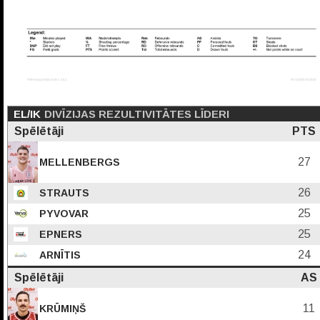
EL/IK
DIVĪZIJAS REZULTIVITĀTES LĪDERI
Spēlētāji
PTS
27
MELLENBERGS
26
STRAUTS
25
PYVOVAR
25
EPNERS
24
ARNĪTIS
Spēlētāji
AS
11
KRŪMIŅŠ