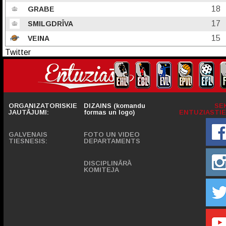
18
GRABE
17
SMILGDRĪVA
15
VEINA
Twitter
ORGANIZATORISKIE
DIZAINS (komandu
SE
JAUTĀJUMI:
formas un logo)
ENTUZIASTIE
GALVENAIS
FOTO UN VIDEO
TIESNESIS:
DEPARTAMENTS
DISCIPLINĀRĀ
KOMITEJA