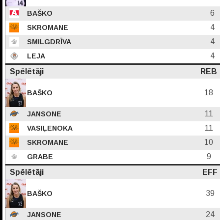
6
BAŠKO
4
SKROMANE
4
SMILGDRĪVA
4
LEJA
Spēlētāji
REB
18
BAŠKO
11
JANSONE
11
VASIĻENOKA
10
SKROMANE
9
GRABE
Spēlētāji
EFF
39
BAŠKO
24
JANSONE