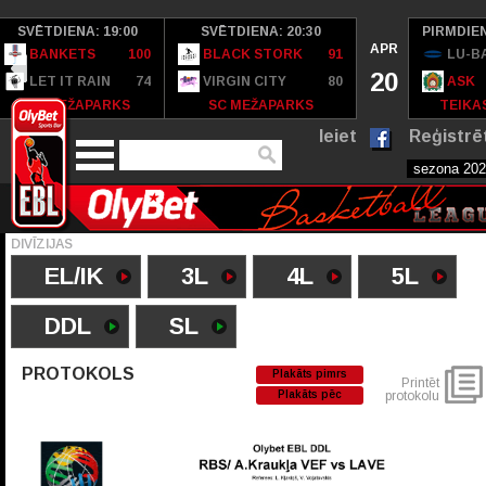
SVĒTDIENA: 19:00
SVĒTDIENA: 20:30
PIRMDIEN
APR
BANKETS
100
BLACK STORK
91
LU-B
20
LET IT RAIN
74
VIRGIN CITY
80
ASK
SC MEŽAPARKS
SC MEŽAPARKS
TEIKAS
Ieiet
Reģistrē
DIVĪZIJAS
EL/IK
3L
4L
5L
DDL
SL
PROTOKOLS
Plakāts pimrs
Printēt
Plakāts pēc
protokolu