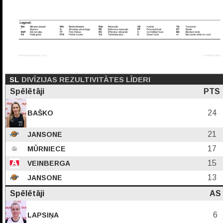
SL
DIVĪZIJAS REZULTIVITĀTES LĪDERI
Spēlētāji
PTS
24
BAŠKO
21
JANSONE
17
MŪRNIECE
15
VEINBERGA
13
JANSONE
Spēlētāji
AS
6
LAPSIŅA