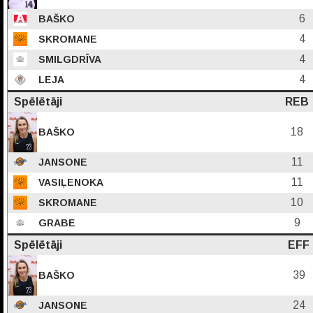
6
BAŠKO
4
SKROMANE
4
SMILGDRĪVA
4
LEJA
Spēlētāji
REB
18
BAŠKO
11
JANSONE
11
VASIĻENOKA
10
SKROMANE
9
GRABE
Spēlētāji
EFF
39
BAŠKO
24
JANSONE