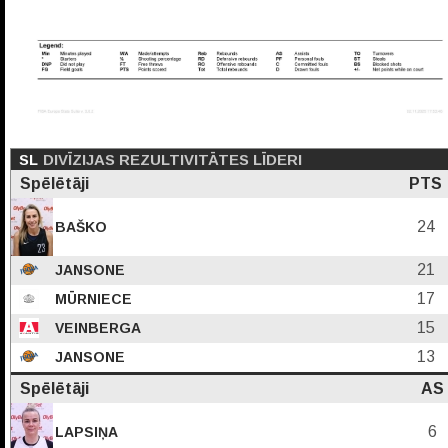
SL
DIVĪZIJAS REZULTIVITĀTES LĪDERI
Spēlētāji
PTS
24
BAŠKO
21
JANSONE
17
MŪRNIECE
15
VEINBERGA
13
JANSONE
Spēlētāji
AS
6
LAPSIŅA