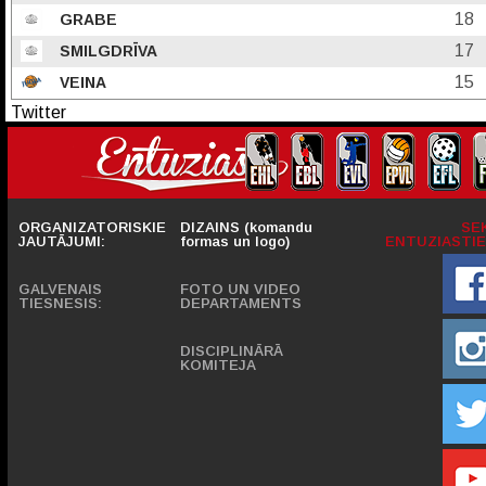
18
GRABE
17
SMILGDRĪVA
15
VEINA
Twitter
ORGANIZATORISKIE
DIZAINS (komandu
SE
JAUTĀJUMI:
formas un logo)
ENTUZIASTIE
GALVENAIS
FOTO UN VIDEO
TIESNESIS:
DEPARTAMENTS
DISCIPLINĀRĀ
KOMITEJA