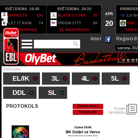
SVĒTDIENA: 19:00
SVĒTDIENA: 20:30
PIRMDIEN
APR
BANKETS
100
BLACK STORK
91
LU-B
20
LET IT RAIN
74
VIRGIN CITY
80
ASK
SC MEŽAPARKS
SC MEŽAPARKS
TEIKAS
Ieiet
Reģistrē
DIVĪZIJAS
EL/IK
3L
4L
5L
DDL
SL
PROTOKOLS
Plakāts pimrs
Printēt
Plakāts pēc
protokolu