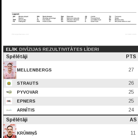
EL/IK
DIVĪZIJAS REZULTIVITĀTES LĪDERI
Spēlētāji
PTS
27
MELLENBERGS
26
STRAUTS
25
PYVOVAR
25
EPNERS
24
ARNĪTIS
Spēlētāji
AS
11
KRŪMIŅŠ