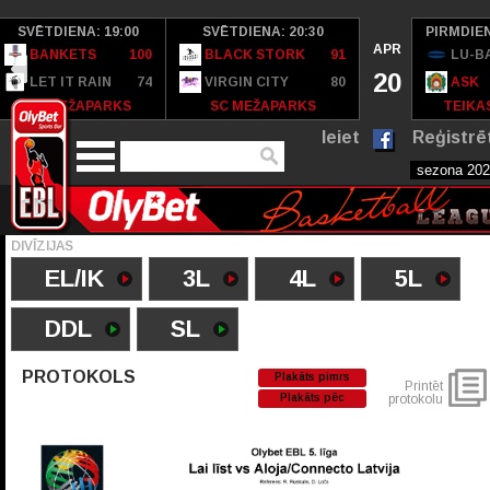
SVĒTDIENA: 19:00
SVĒTDIENA: 20:30
PIRMDIEN
APR
BANKETS
100
BLACK STORK
91
LU-B
20
LET IT RAIN
74
VIRGIN CITY
80
ASK
SC MEŽAPARKS
SC MEŽAPARKS
TEIKAS
Ieiet
Reģistrē
DIVĪZIJAS
EL/IK
3L
4L
5L
DDL
SL
PROTOKOLS
Plakāts pimrs
Printēt
Plakāts pēc
protokolu