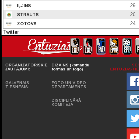
29
IĻJINS
26
STRAUTS
24
ZOTOVS
Twitter
ORGANIZATORISKIE
DIZAINS (komandu
SE
JAUTĀJUMI:
formas un logo)
ENTUZIASTIE
GALVENAIS
FOTO UN VIDEO
TIESNESIS:
DEPARTAMENTS
DISCIPLINĀRĀ
KOMITEJA