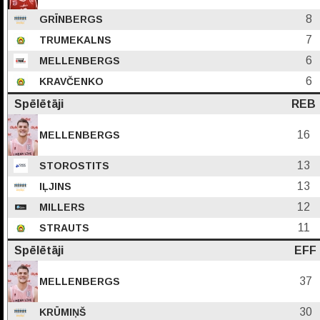
8
GRĪNBERGS
7
TRUMEKALNS
6
MELLENBERGS
6
KRAVČENKO
Spēlētāji
REB
16
MELLENBERGS
13
STOROSTITS
13
IĻJINS
12
MILLERS
11
STRAUTS
Spēlētāji
EFF
37
MELLENBERGS
30
KRŪMIŅŠ