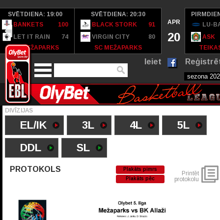
SVĒTDIENA: 19:00
SVĒTDIENA: 20:30
PIRMDIEN
APR
BANKETS
100
BLACK STORK
91
LU-B
20
LET IT RAIN
74
VIRGIN CITY
80
ASK
SC MEŽAPARKS
SC MEŽAPARKS
TEIKAS
Ieiet
Reģistrē
DIVĪZIJAS
EL/IK
3L
4L
5L
DDL
SL
PROTOKOLS
Plakāts pimrs
Printēt
Plakāts pēc
protokolu