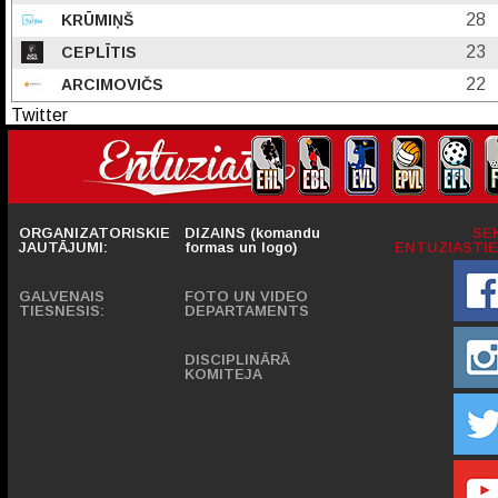
28
KRŪMIŅŠ
23
CEPLĪTIS
22
ARCIMOVIČS
Twitter
ORGANIZATORISKIE
DIZAINS (komandu
SE
JAUTĀJUMI:
formas un logo)
ENTUZIASTIE
GALVENAIS
FOTO UN VIDEO
TIESNESIS:
DEPARTAMENTS
DISCIPLINĀRĀ
KOMITEJA