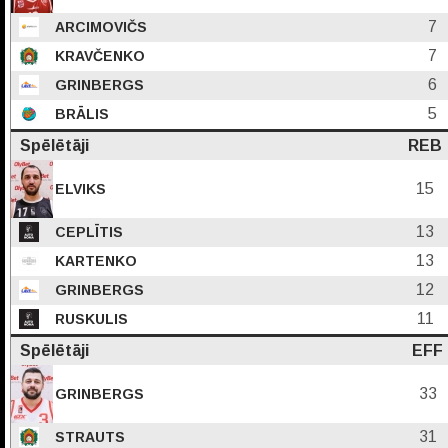
7
ARCIMOVIČS
7
KRAVČENKO
6
GRINBERGS
5
BRĀLIS
Spēlētāji
REB
15
ELVIKS
13
CEPLĪTIS
13
KARTENKO
12
GRINBERGS
11
RUSKULIS
Spēlētāji
EFF
33
GRINBERGS
31
STRAUTS