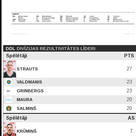
DDL
DIVĪZIJAS REZULTIVITĀTES LĪDERI
Spēlētāji
PTS
27
STRAUTS
23
VALDMANIS
23
GRINBERGS
20
MAURA
20
SALMIŅŠ
Spēlētāji
AS
7
KRŪMIŅŠ