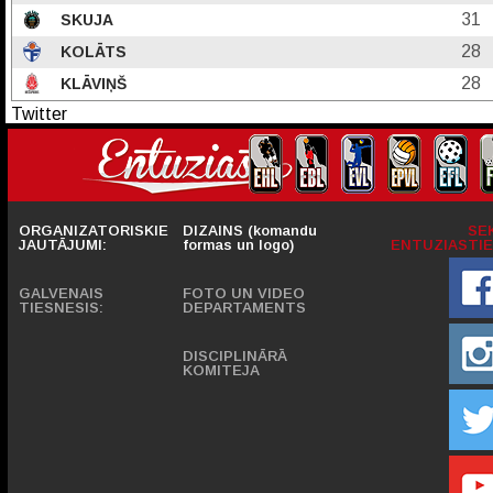
31
SKUJA
28
KOLĀTS
28
KLĀVIŅŠ
Twitter
ORGANIZATORISKIE
DIZAINS (komandu
SE
JAUTĀJUMI:
formas un logo)
ENTUZIASTIE
GALVENAIS
FOTO UN VIDEO
TIESNESIS:
DEPARTAMENTS
DISCIPLINĀRĀ
KOMITEJA