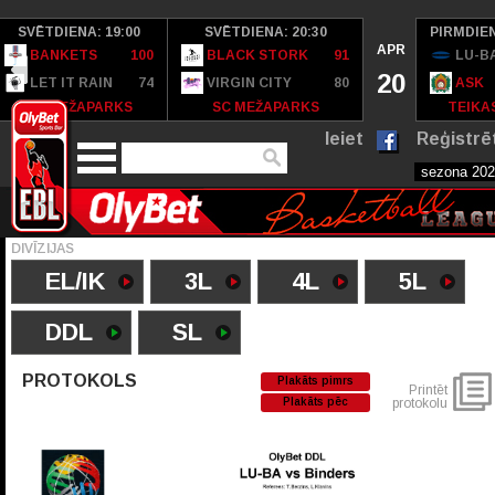
SVĒTDIENA: 19:00
SVĒTDIENA: 20:30
PIRMDIEN
APR
BANKETS
100
BLACK STORK
91
LU-B
20
LET IT RAIN
74
VIRGIN CITY
80
ASK
SC MEŽAPARKS
SC MEŽAPARKS
TEIKAS
Ieiet
Reģistrē
DIVĪZIJAS
EL/IK
3L
4L
5L
DDL
SL
PROTOKOLS
Plakāts pimrs
Printēt
Plakāts pēc
protokolu