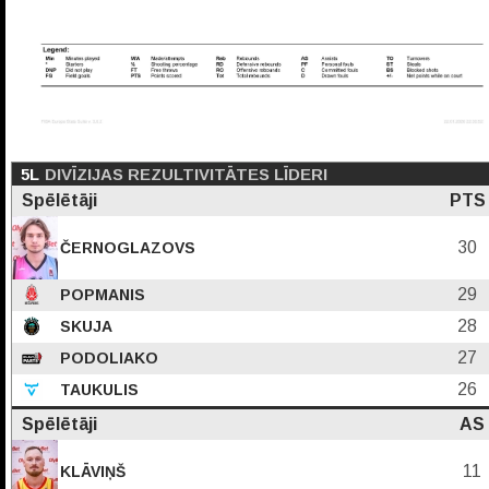
5L
DIVĪZIJAS REZULTIVITĀTES LĪDERI
Spēlētāji
PTS
30
ČERNOGLAZOVS
29
POPMANIS
28
SKUJA
27
PODOLIAKO
26
TAUKULIS
Spēlētāji
AS
11
KLĀVIŅŠ