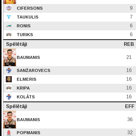
9
CIFERSONS
7
TAUKULIS
6
RONIS
6
TURIKS
Spēlētāji
REB
21
BAUMANIS
16
SANŽAROVECS
16
ELMERIS
16
KRIPA
16
KOLĀTS
Spēlētāji
EFF
36
BAUMANIS
32
POPMANIS