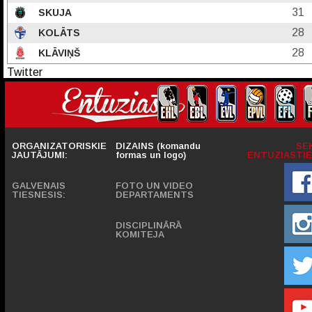
31
SKUJA
28
KOLĀTS
28
KLĀVIŅŠ
Twitter
ORGANIZATORISKIE
DIZAINS (komandu
SE
JAUTĀJUMI:
formas un logo)
ENTUZIASTIE
GALVENAIS
FOTO UN VIDEO
TIESNESIS:
DEPARTAMENTS
DISCIPLINĀRĀ
KOMITEJA