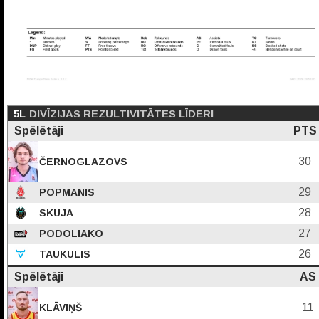
5L
DIVĪZIJAS REZULTIVITĀTES LĪDERI
Spēlētāji
PTS
30
ČERNOGLAZOVS
29
POPMANIS
28
SKUJA
27
PODOLIAKO
26
TAUKULIS
Spēlētāji
AS
11
KLĀVIŅŠ