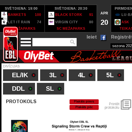
SVĒTDIENA: 19:00
SVĒTDIENA: 20:30
PIRMDIEN
APR
BANKETS
100
BLACK STORK
91
LU-B
20
LET IT RAIN
74
VIRGIN CITY
80
ASK
SC MEŽAPARKS
SC MEŽAPARKS
TEIKAS
Ieiet
Reģistrē
DIVĪZIJAS
EL/IK
3L
4L
5L
DDL
SL
PROTOKOLS
Plakāts pimrs
Printēt
Plakāts pēc
protokolu