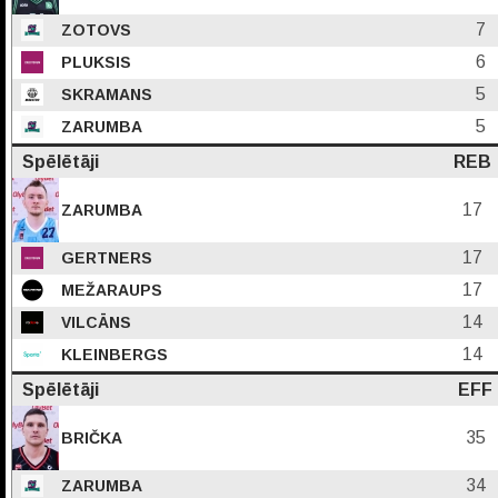
7
ZOTOVS
6
PLUKSIS
5
SKRAMANS
5
ZARUMBA
Spēlētāji
REB
17
ZARUMBA
17
GERTNERS
17
MEŽARAUPS
14
VILCĀNS
14
KLEINBERGS
Spēlētāji
EFF
35
BRIČKA
34
ZARUMBA