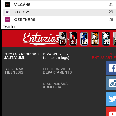
31
VILCĀNS
29
ZOTOVS
29
GERTNERS
Twitter
ORGANIZATORISKIE
DIZAINS (komandu
SE
JAUTĀJUMI:
formas un logo)
ENTUZIASTIE
GALVENAIS
FOTO UN VIDEO
TIESNESIS:
DEPARTAMENTS
DISCIPLINĀRĀ
KOMITEJA