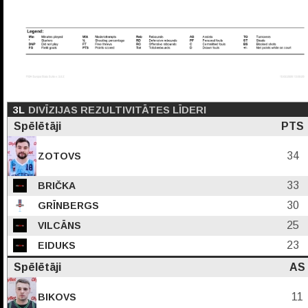
3L
DIVĪZIJAS REZULTIVITĀTES LĪDERI
Spēlētāji
PTS
34
ZOTOVS
33
BRIČKA
30
GRĪNBERGS
25
VILCĀNS
23
EIDUKS
Spēlētāji
AS
11
BIKOVS