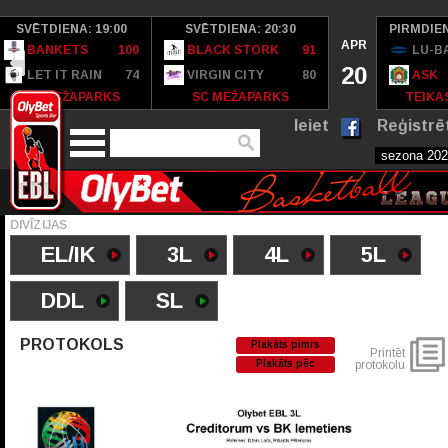
SVĒTDIENA: 19:00
SVĒTDIENA: 20:30
PIRMDIEN
APR
BANKETS
100
BLACK STORK
91
LU-B
20
LET IT RAIN
74
VIRGIN CITY
80
ASK
SC MEŽAPARKS
SC MEŽAPARKS
TEIKAS
Ieiet
Reģistrē
DIVĪZIJAS
EL/IK
3L
4L
5L
DDL
SL
PROTOKOLS
Plakāts pimrs
Printēt
Plakāts pēc
protokolu