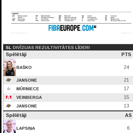
SL
DIVĪZIJAS REZULTIVITĀTES LĪDERI
Spēlētāji
PTS
24
BAŠKO
21
JANSONE
17
MŪRNIECE
15
VEINBERGA
13
JANSONE
Spēlētāji
AS
6
LAPSIŅA