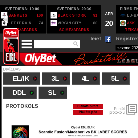
SVĒTDIENA: 19:00
SVĒTDIENA: 20:30
PIRMDIEN
APR
BANKETS
100
BLACK STORK
91
LU-B
20
LET IT RAIN
74
VIRGIN CITY
80
ASK
SC MEŽAPARKS
SC MEŽAPARKS
TEIKAS
Ieiet
Reģistrē
DIVĪZIJAS
EL/IK
3L
4L
5L
DDL
SL
PROTOKOLS
Plakāts pimrs
Printēt
Plakāts pēc
protokolu