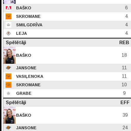
6
BAŠKO
4
SKROMANE
4
SMILGDRĪVA
4
LEJA
Spēlētāji
REB
18
BAŠKO
11
JANSONE
11
VASIĻENOKA
10
SKROMANE
9
GRABE
Spēlētāji
EFF
39
BAŠKO
24
JANSONE