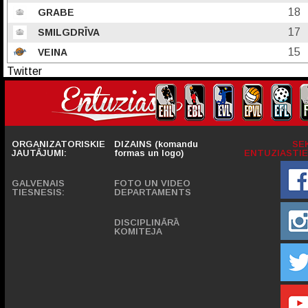
18
GRABE
17
SMILGDRĪVA
15
VEINA
Twitter
ORGANIZATORISKIE
DIZAINS (komandu
SE
JAUTĀJUMI:
formas un logo)
ENTUZIASTIE
GALVENAIS
FOTO UN VIDEO
TIESNESIS:
DEPARTAMENTS
DISCIPLINĀRĀ
KOMITEJA