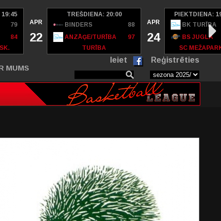
 19:45
TREŠDIENA: 20:00
PIEKTDIENA: 1
APR
APR
79
BINDERS
88
BK TURĪBA
22
24
84
ANZĀĢE/TURĪBA
97
BS JUGLA
SK.
TURĪBA
SC MEŽAPAR
Ieiet
Reģistrēties
R MUMS