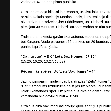
vadībā ar 42:38 pēc pirmā puslaika.
Otrā spēles daļa bija ļoti interesanta, un visu laiku rezul
rezultatīvākais spēlētājs Mārtiņš Ozols, kurš realizēja ti
aizsardzību terorizēja Ģirts Fridrihsons, un "Limbaži" tur
pirmajām 40 minūtēm "Limbaži" atrodas vadībā ar trim pu
Fridrihsons aizmeta garām tikai astoņus metienus no sp
bet Kaspars Veide pievienoja 16 punktus un 20 bumbas z
punktu bija Jānis Ķudis.
"Dati group" – BK "Zets/Box Homes" 57:104
(15:20; 16:20; 13:27; 13:37)
Pēc pirmās spēles:
BK "Zets/Box Homes" +47
Jau no pirmajām minūtēm vadībā atradās "Zets", tomēr "Da
"Datu" smagums uzbrukumā balstījās uz Marka Jaunzema u
lielāku komandas spēli. Uz pirmā puslaika beigām "Zets
komandām bija deviņi punkti – 31:40.
Otrā puslaika sākumā "Dati group" guva septiņus punktu