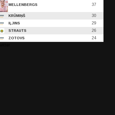
37
MELLENBERGS
30
KRŪMIŅŠ
29
IĻJINS
26
STRAUTS
24
ZOTOVS
witter