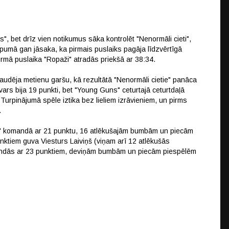
", bet drīz vien notikumus sāka kontrolēt "Nenormāli cieti",
umā gan jāsaka, ka pirmais puslaiks pagāja līdzvērtīgā
 pirmā puslaika "Ropaži" atradās priekšā ar 38:34.
audēja metienu garšu, kā rezultātā "Nenormāli cietie" panāca
ars bija 19 punkti, bet "Young Guns" ceturtajā ceturtdaļā
 Turpinājumā spēle iztika bez lieliem izrāvieniem, un pirms
.
i" komandā ar 21 punktu, 16 atlēkušajām bumbām un piecām
nktiem guva Viesturs Laiviņš (viņam arī 12 atlēkušās
rindās ar 23 punktiem, deviņām bumbām un piecām piespēlēm