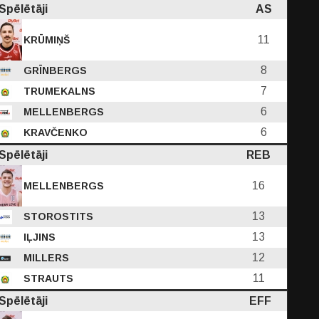
Spēlētāji
AS
11
KRŪMIŅŠ
8
GRĪNBERGS
7
TRUMEKALNS
6
MELLENBERGS
6
KRAVČENKO
Spēlētāji
REB
16
MELLENBERGS
13
STOROSTITS
13
IĻJINS
12
MILLERS
11
STRAUTS
Spēlētāji
EFF