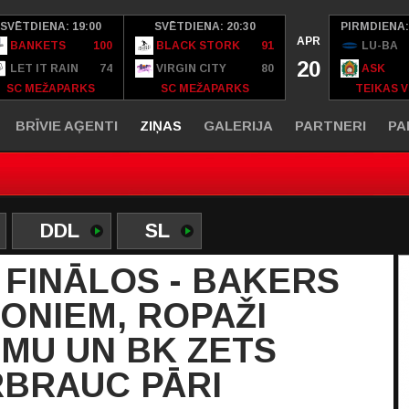
SVĒTDIENA: 19:00
SVĒTDIENA: 20:30
PIRMDIENA:
APR
BANKETS
100
BLACK STORK
91
LU-BA
20
LET IT RAIN
74
VIRGIN CITY
80
ASK
SC MEŽAPARKS
SC MEŽAPARKS
TEIKAS V
BRĪVIE AĢENTI
ZIŅAS
GALERIJA
PARTNERI
PA
DDL
SL
8 FINĀLOS - BAKERS
IONIEM, ROPAŽI
MU UN BK ZETS
RBRAUC PĀRI