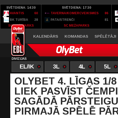
SVĒTDIENA: 14:30
SVĒTDIENA: 17:30
AVANTIS
60
TAVERNA/KOMERCVEIKSMES
86
BK TURĪBA
28
PATA/STRENČI
81
SC MEŽAPARKS
SC MEŽAPARKS
KALENDĀRS
KOMANDAS
SPĒLĒTĀJI
DIVĪZIJAS
EL/IK
3L
4L
5L
OLYBET 4. LĪGAS 1/
LIEK PASVĪST ČEMP
SAGĀDĀ PĀRSTEIGU
PIRMAJĀ SPĒLĒ PĀ