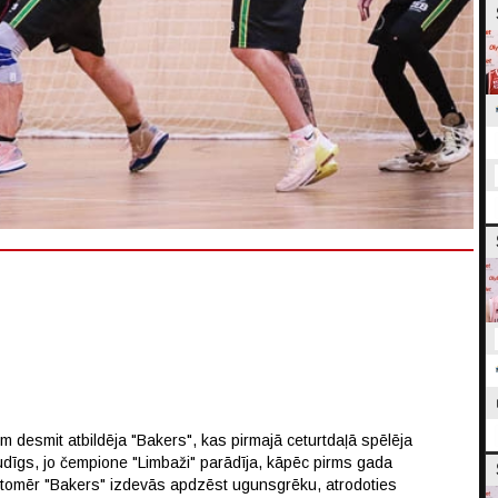
m desmit atbildēja "Bakers", kas pirmajā ceturtdaļā spēlēja
audīgs, jo čempione "Limbaži" parādīja, kāpēc pirms gada
, tomēr "Bakers" izdevās apdzēst ugunsgrēku, atrodoties