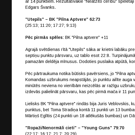
ar 14 punktiem. Rezultatīvākie "Neatzīto cerību" spēlētāji
Edgars Švanks.
"Utepils" – BK "Pilna Aptvere" 62:73
(25:13; 11:20; 17:27; 9:13)
Pēc pirmās spēles:
BK "Pilna aptvere" +11
Agrajā svētdienas rītā "Utepils" sāka ar krietni labāku prec
septiņu punktu pārsvaru, uz tablo esot 22:8. Turpinājumā g
pamazām deldēja mīnusus. Dodoties puslaika atpūtā, koma
Pēc pārtraukuma notika būtisks pavērsiens, jo "Pilna apt
Komandas uzbrukums neapstājās, jo punktu ailīte auga visa
minūtēs neviena no vienībām neizcēlās ar ražīgu uzbrukumu
izdevās palielināt pārsvaru, kas pēc pirmā mača ir 11 pun
Lielisks BK "Pilna aptvere" rindās bija Juris Veblovskis,
punktus, bet Toma Stradiņa kontā 11 punkti un 13 bumba
Mārtiņš Eglītis (24 punkti un 18 atlēkušās bumbas) un D
"Ropaži/Nenormāli cieti" – "Young Guns" 79:70
(22:17; 16:17; 21:7; 20:29)