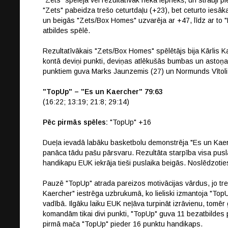
"Zets" spēlēja vēl rezultatīvāk nekā iepriekš, un strauji 
"Zets" pabeidza trešo ceturtdaļu (+23), bet ceturto iesāka
un beigās "Zets/Box Homes" uzvarēja ar +47, līdz ar to "
atbildes spēlē.
Rezultatīvākais "Zets/Box Homes" spēlētājs bija Kārlis 
kontā deviņi punkti, deviņas atlēkušās bumbas un astoņas
punktiem guva Marks Jaunzemis (27) un Normunds Vītoli
"TopUp" – "Es un Kaercher" 79:63
(16:22; 13:19; 21:8; 29:14)
Pēc pirmās spēles:
"TopUp" +16
Dueļa ievadā labāku basketbolu demonstrēja "Es un Kae
panāca tādu pašu pārsvaru. Rezultāta starpība visa pusla
handikapu EUK iekrāja tieši puslaika beigās. Noslēdzotie
Pauzē "TopUp" atrada pareizos motivācijas vārdus, jo tr
Kaercher" iestrēga uzbrukumā, ko lieliski izmantoja "TopUp"
vadībā. Ilgāku laiku EUK neļāva turpināt izrāvienu, tomēr
komandām tikai divi punkti, "TopUp" guva 11 bezatbildes
pirmā mača "TopUp" pieder 16 punktu handikaps.