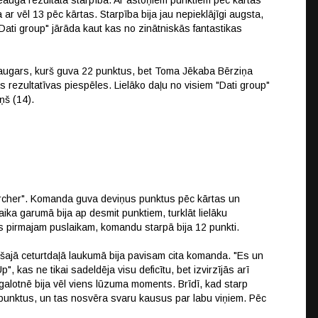
pieauga rezultāta starpība. Ar astoņiem punktiem pēc kārtas
 ar vēl 13 pēc kārtas. Starpība bija jau nepieklājīgi augsta,
Dati group" jārāda kaut kas no zinātniskās fantastikas
Kaugars, kurš guva 22 punktus, bet Toma Jēkaba Bērziņa
 rezultatīvas piespēles. Lielāko daļu no visiem "Dati group"
ņš (14).
rcher". Komanda guva deviņus punktus pēc kārtas un
ika garumā bija ap desmit punktiem, turklāt lielāku
s pirmajam puslaikam, komandu starpā bija 12 punkti.
ešajā ceturtdaļā laukumā bija pavisam cita komanda. "Es un
, kas ne tikai sadeldēja visu deficītu, bet izvirzījās arī
 galotnē bija vēl viens lūzuma moments. Brīdī, kad starp
 punktus, un tas nosvēra svaru kausus par labu viņiem. Pēc