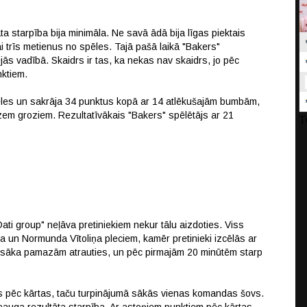
tāta starpība bija minimāla. Ne savā ādā bija līgas piektais
kai trīs metienus no spēles. Tajā pašā laikā "Bakers"
ējās vadībā. Skaidrs ir tas, ka nekas nav skaidrs, jo pēc
nktiem.
ēles un sakrāja 34 punktus kopā ar 14 atlēkušajām bumbām,
em groziem. Rezultatīvākais "Bakers" spēlētājs ar 21
T
ti group" neļāva pretiniekiem nekur tālu aizdoties. Viss
n Normunda Vītoliņa pleciem, kamēr pretinieki izcēlās ar
" sāka pamazām atrauties, un pēc pirmajām 20 minūtēm starp
s pēc kārtas, taču turpinājumā sākās vienas komandas šovs.