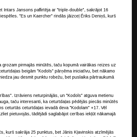
ntars Jansons paflirtēja ar "triple-double", sakrājot 16
espēles. "Es un Kaercher" rindās jāizceļ Ēriks Deniņš, kurš
ka grozam pirmajās minūtēs, taču kopumā vairākas reizes uz
 ceturtdaļas beigām "Kodols" pārņēma iniciatīvu, bet nākamo
niedza jau desmit punktu robežu, bet puslaika pārtraukumā
rības". Izrāviens neturpinājās, un "Kodols" atguva metienu
auga, taču interesanti, ka ceturtdaļas pēdējās piecās minūtēs
ns ceturtās ceturtdaļas ievadā deva "Kodolam" +17. Vēl
liet pietuvojās, tādējādi saglabājot cerības iekļūt nākamajā
s, kurš sakrāja 25 punktus, bet Jānis Kļavinskis atzīmējās