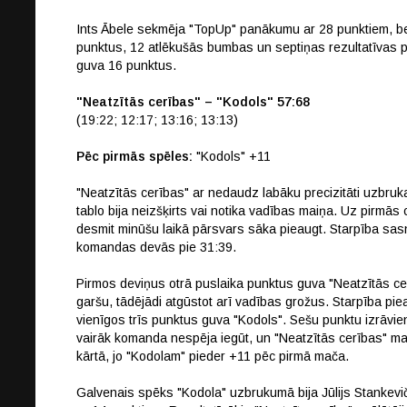
Ints Ābele sekmēja "TopUp" panākumu ar 28 punktiem, bet I
punktus, 12 atlēkušās bumbas un septiņas rezultatīvas pi
guva 16 punktus.
"Neatzītās cerības" – "Kodols" 57:68
(19:22; 12:17; 13:16; 13:13)
Pēc pirmās spēles:
"Kodols" +11
"Neatzītās cerības" ar nedaudz labāku precizitāti uzbru
tablo bija neizšķirts vai notika vadības maiņa. Uz pirmās
desmit minūšu laikā pārsvars sāka pieaugt. Starpība sas
komandas devās pie 31:39.
Pirmos deviņus otrā puslaika punktus guva "Neatzītās ce
garšu, tādējādi atgūstot arī vadības grožus. Starpība pie
vienīgos trīs punktus guva "Kodols". Sešu punktu izrāvie
vairāk komanda nespēja iegūt, un "Neatzītās cerības" maz
kārtā, jo "Kodolam" pieder +11 pēc pirmā mača.
Galvenais spēks "Kodola" uzbrukumā bija Jūlijs Stankevič