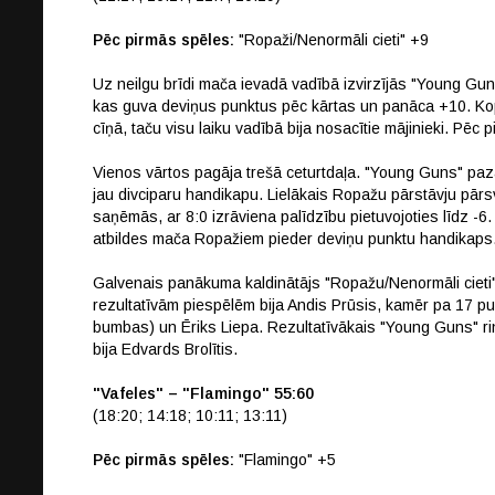
Pēc pirmās spēles:
"Ropaži/Nenormāli cieti" +9
Uz neilgu brīdi mača ievadā vadībā izvirzījās "Young Guns
kas guva deviņus punktus pēc kārtas un panāca +10. Kop
cīņā, taču visu laiku vadībā bija nosacītie mājinieki. Pēc
Vienos vārtos pagāja trešā ceturtdaļa. "Young Guns" paz
jau divciparu handikapu. Lielākais Ropažu pārstāvju pārsv
saņēmās, ar 8:0 izrāviena palīdzību pietuvojoties līdz -6.
atbildes mača Ropažiem pieder deviņu punktu handikaps
Galvenais panākuma kaldinātājs "Ropažu/Nenormāli ciet
rezultatīvām piespēlēm bija Andis Prūsis, kamēr pa 17 pu
bumbas) un Ēriks Liepa. Rezultatīvākais "Young Guns" 
bija Edvards Brolītis.
"Vafeles" – "Flamingo" 55:60
(18:20; 14:18; 10:11; 13:11)
Pēc pirmās spēles:
"Flamingo" +5