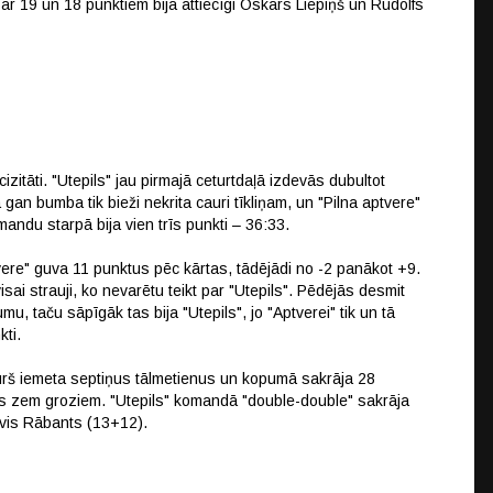
 ar 19 un 18 punktiem bija attiecīgi Oskars Liepiņš un Rūdolfs
izitāti. "Utepils" jau pirmajā ceturtdaļā izdevās dubultot
an bumba tik bieži nekrita cauri tīkliņam, un "Pilna aptvere"
ndu starpā bija vien trīs punkti – 36:33.
vere" guva 11 punktus pēc kārtas, tādējādi no -2 panākot +9.
i strauji, ko nevarētu teikt par "Utepils". Pēdējās desmit
, taču sāpīgāk tas bija "Utepils", jo "Aptverei" tik un tā
kti.
 kurš iemeta septiņus tālmetienus un kopumā sakrāja 28
s zem groziem. "Utepils" komandā "double-double" sakrāja
āvis Rābants (13+12).