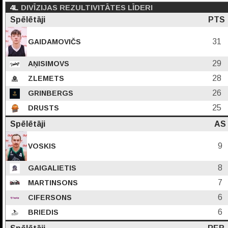
4L
DIVĪZIJAS REZULTIVITĀTES LĪDERI
Spēlētāji
PTS
31
GAIDAMOVIČS
29
AŅISIMOVS
28
ZLEMETS
26
GRINBERGS
25
DRUSTS
Spēlētāji
AS
9
VOSKIS
8
GAIGALIETIS
7
MARTINSONS
6
CIFERSONS
6
BRIEDIS