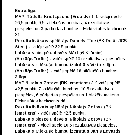
Extra līga
MVP Rūdolfs Kristapsons (Eroof.lv) 1-1
vidēji spēlē
26,5 punkti, 9,5 atlēkušās bumbas, 4 rezultatīvas
piespēles un 3 pārķertas bumbas . Efektivitātes koeficients
31.
Rezultatīvākais spēlētājs Daniels Tīde (BK Dolāri/ICS
Steel) -
vidēji spēlē 32,5 punkti.
Labākais piespēļu devējs Mārtiņš Krūmiņš
(Anzāģe/Turība) -
vidēji spēlē 10 rezultatīvas piespēles.
Labākais atlēkušo bumbu izcīnītājs Viktors Iļjins
(Anzāģe/Turība) -
vidēji spēlē 18 atlēkušās bumbas.
3.līga
MVP Nikolajs Zotovs (BK Iemetiens)
3-0 vidēji spēlē
42,5 punkti, 7 atlēkušās bumbas, 10,5 rezultatīvas
piespēles, 6 pārķertas piespēles un 1 bloķēts metiens.
Efektivitātes koeficients 46.
Rezultatīvākais spēlētājs Nikolajs Zotovs (BK
Iemetiens)
- vidēji spēlē 42,5 punkti.
Labākais piespēļu devējs Nikolajs Zotovs (BK
Iemetiens) -
vidēji spēlē 10,5 rezultatīvas piespēles.
Labākais atlēkušo bumbu izcīnītājs Jānis Edvards