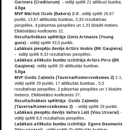
Gertners (Creditorum)
-
vidēji spēlē 21 atlēkusī bumba.
4.līga
MVP Mārtiņš Ozols (Bakers) 2-0
, vidēji spēlē 26,67
punkti, 13,67 atlēkušās bumbas, 3,33 rezultatīvas
piespēles, 4 pārķertas piespēles un 1,33 bloķēti metieni.
Efektivitātes koeficients 32.
Rezultatīvākais spēlētājs Gints Artmanis (Young
guns) -
vidēji spēlē 33,5 punkti.
Labākais piespēļu devējs Artūrs Voskis (BK Gaujiena)
-
vidēji spēlē 8,33 rezultatīvas piespēles.
Labākais atlēkušo bumbu izcīnītājs Artūrs Pirro (BK
Gaujiena)
- vidēji spēlē 20 atlēkušās bumbas.
5.līga
MVP Gvido Zaļmežs (Taverna/Komercveiksmes 2)
2-1,
vidēji spēlē 29 punkti, 17 atlēkušās bumbas , 5,5
rezultatīvas piespēles, 2 pārķertas piespēles un 1 bloķēts
metiens. Efektivitātes koeficients 37.
Rezultatīvākais spēlētājs Gvido Zaļmežs
(Taverna/Komercveiksmes 2)
-
vidēji spēlē 29 punkti.
Labākais piespēļu devējs Valters Leļš (Visu Uzvarai)
-
vidēji spēlē 8,5 rezultatīvas piespēles.
Labākais atlēkušo bumbu izcīnītājs Egons Baumanis
(Visu uzvarai)
- vidēji spēlē 20 atlēkušās bumbas.