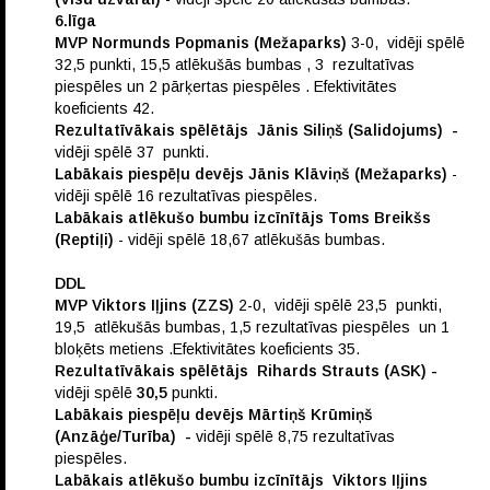
6.līga
MVP Normunds Popmanis (Mežaparks)
3-0, vidēji spēlē
32,5 punkti, 15,5 atlēkušās bumbas , 3 rezultatīvas
piespēles un 2 pārķertas piespēles . Efektivitātes
koeficients 42.
Rezultatīvākais spēlētājs Jānis Siliņš (Salidojums)
-
vidēji spēlē 37 punkti.
Labākais piespēļu devējs Jānis Klāviņš (Mežaparks)
-
vidēji spēlē 16 rezultatīvas piespēles.
Labākais atlēkušo bumbu izcīnītājs Toms Breikšs
(Reptiļi)
- vidēji spēlē 18,67 atlēkušās bumbas.
DDL
MVP Viktors Iļjins (ZZS)
2-0, vidēji spēlē 23,5 punkti,
19,5 atlēkušās bumbas, 1,5 rezultatīvas piespēles un 1
bloķēts metiens .Efektivitātes koeficients 35.
Rezultatīvākais spēlētājs Rihards Strauts (ASK) -
vidēji spēlē
30,5
punkti.
Labākais piespēļu devējs Mārtiņš Krūmiņš
(Anzāģe/Turība) -
vidēji spēlē 8,75 rezultatīvas
piespēles.
Labākais atlēkušo bumbu izcīnītājs Viktors Iļjins