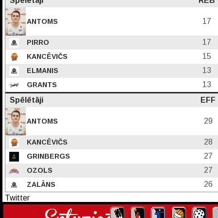
Spēlētāji
REB
17
ANTOMS
17
PIRRO
15
KANCĒVIČS
13
ELMANIS
13
GRANTS
Spēlētāji
EFF
29
ANTOMS
28
KANCĒVIČS
27
GRINBERGS
27
OZOLS
26
ZALĀNS
Twitter