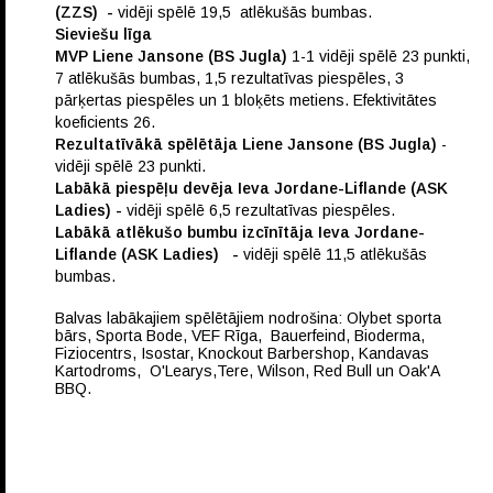
(ZZS) -
vidēji spēlē 19,5 atlēkušās bumbas.
Sieviešu līga
MVP Liene Jansone (BS Jugla)
1-1 vidēji spēlē 23 punkti,
7 atlēkušās bumbas, 1,5 rezultatīvas piespēles, 3
pārķertas piespēles un 1 bloķēts metiens. Efektivitātes
koeficients 26.
Rezultatīvākā spēlētāja Liene Jansone (BS Jugla)
-
vidēji spēlē 23 punkti.
Labākā piespēļu devēja Ieva Jordane-Liflande (ASK
Ladies) -
vidēji spēlē 6,5 rezultatīvas piespēles.
Labākā atlēkušo bumbu izcīnītāja Ieva Jordane-
Liflande (ASK Ladies)
-
vidēji spēlē 11,5 atlēkušās
bumbas.
Balvas labākajiem spēlētājiem nodrošina: Olybet sporta
bārs, Sporta Bode, VEF Rīga, Bauerfeind, Bioderma,
Fiziocentrs, Isostar, Knockout Barbershop, Kandavas
Kartodroms, O'Learys,Tere, Wilson, Red Bull un Oak'A
BBQ.