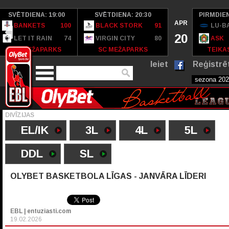
SVĒTDIENA: 19:00
SVĒTDIENA: 20:30
PIRMDIEN
APR
BANKETS
100
BLACK STORK
91
LU-B
20
LET IT RAIN
74
VIRGIN CITY
80
ASK
SC MEŽAPARKS
SC MEŽAPARKS
TEIKAS
Ieiet
Reģistrē
DIVĪZIJAS
EL/IK
3L
4L
5L
DDL
SL
OLYBET BASKETBOLA LĪGAS - JANVĀRA LĪDERI
EBL | entuziasti.com
19.02.2026