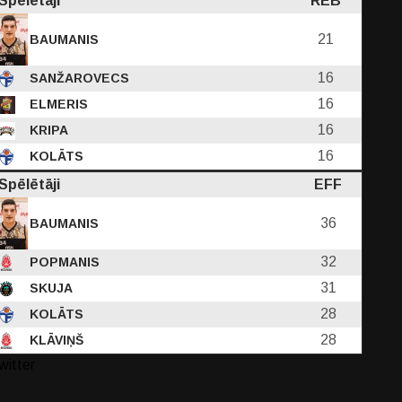
Spēlētāji
REB
21
BAUMANIS
16
SANŽAROVECS
16
ELMERIS
16
KRIPA
16
KOLĀTS
Spēlētāji
EFF
36
BAUMANIS
32
POPMANIS
31
SKUJA
28
KOLĀTS
28
KLĀVIŅŠ
witter