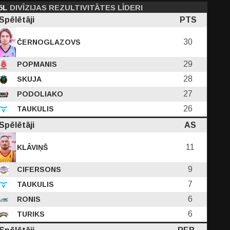
5L
DIVĪZIJAS REZULTIVITĀTES LĪDERI
Spēlētāji
PTS
30
ČERNOGLAZOVS
29
POPMANIS
28
SKUJA
27
PODOLIAKO
26
TAUKULIS
Spēlētāji
AS
11
KLĀVIŅŠ
9
CIFERSONS
7
TAUKULIS
6
RONIS
6
TURIKS