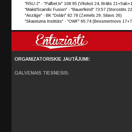
"RSU-2" - "Pafbet.lv" 108:95 (Vītoliņš 24, Brālis 21+5
"Makit/Scandic Fusion" - "Bauerfeind" 73:57 (Storostits 
"Anzāģe" - BK "Dolāri" 82:78 (Zemels 29; Silavs 26)
"Skaistuma Institūts" - "OWF" 65:74 (Bessmertnovs 17+7
ORGANIZATORISKIE JAUTĀJUMI:
GALVENAIS TIESNESIS: