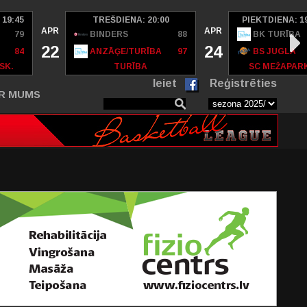
 19:45
TREŠDIENA: 20:00
PIEKTDIENA: 1
APR
APR
79
BINDERS
88
BK TURĪBA
22
24
84
ANZĀĢE/TURĪBA
97
BS JUGLA
SK.
TURĪBA
SC MEŽAPAR
Ieiet
Reģistrēties
R MUMS