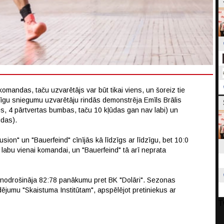
komandas, taču uzvarētājs var būt tikai viens, un šoreiz tie
usīgu sniegumu uzvarētāju rindās demonstrēja Emīls Brālis
s, 4 pārtvertas bumbas, taču 10 kļūdas gan nav labi) un
ūdas).
sion" un "Bauerfeind" cīnījās kā līdzīgs ar līdzīgu, bet 10:0
 labu vienai komandai, un "Bauerfeind" tā arī neprata
 nodrošināja 82:78 panākumu pret BK "Dolāri". Sezonas
dējumu "Skaistuma Institūtam", apspēlējot pretiniekus ar
T