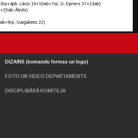
ab+10rp+4pb, Lācis 19+10ab+7rp; G. Epners 37+13ab)
22+15ab; Ābols)
ab+6rp; Gaigalietis 22)
DIZAINS (komandu formas un logo)
FOTO UN VIDEO DEPARTAMENTS
DISCIPLINĀRĀ KOMITEJA