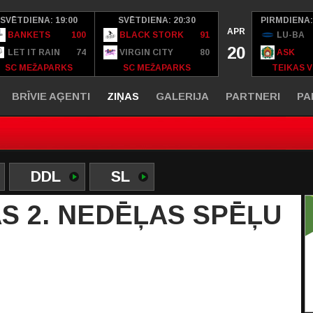
SVĒTDIENA: 19:00
SVĒTDIENA: 20:30
PIRMDIENA:
APR
BANKETS
100
BLACK STORK
91
LU-BA
20
LET IT RAIN
74
VIRGIN CITY
80
ASK
SC MEŽAPARKS
SC MEŽAPARKS
TEIKAS V
BRĪVIE AĢENTI
ZIŅAS
GALERIJA
PARTNERI
PA
DDL
SL
S 2. NEDĒĻAS SPĒĻU