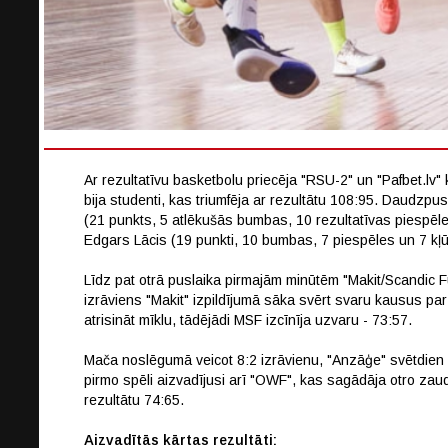
Ar rezultatīvu basketbolu priecēja "RSU-2" un "Pafbet.lv" 
bija studenti, kas triumfēja ar rezultātu 108:95. Daudzp
(21 punkts, 5 atlēkušās bumbas, 10 rezultatīvas piespēle
Edgars Lācis (19 punkti, 10 bumbas, 7 piespēles un 7 kļ
Līdz pat otrā puslaika pirmajām minūtēm "Makit/Scandic Fu
izrāviens "Makit" izpildījumā sāka svērt svaru kausus par
atrisināt mīklu, tādējādi MSF izcīnīja uzvaru - 73:57.
Mača noslēgumā veicot 8:2 izrāvienu, "Anzāģe" svētdien
pirmo spēli aizvadījusi arī "OWF", kas sagādāja otro zau
rezultātu 74:65.
Aizvadītās kārtas rezultāti: