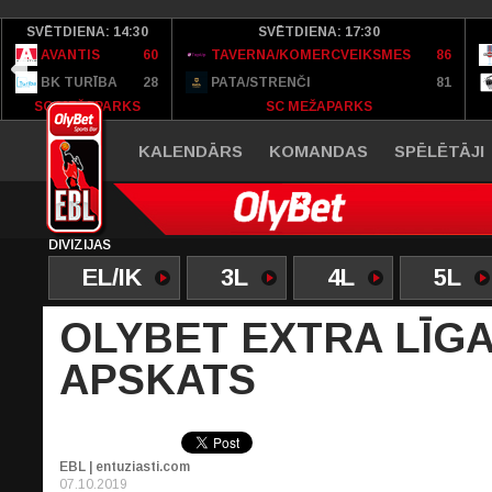
SVĒTDIENA: 14:30
SVĒTDIENA: 17:30
AVANTIS
60
TAVERNA/KOMERCVEIKSMES
86
BK TURĪBA
28
PATA/STRENČI
81
SC MEŽAPARKS
SC MEŽAPARKS
KALENDĀRS
KOMANDAS
SPĒLĒTĀJI
DIVĪZIJAS
EL/IK
3L
4L
5L
OLYBET EXTRA LĪGA
APSKATS
EBL | entuziasti.com
07.10.2019