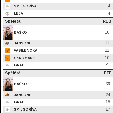
4
SMILGDRĪVA
4
LEJA
Spēlētāji
REB
18
BAŠKO
11
JANSONE
11
VASIĻENOKA
10
SKROMANE
9
GRABE
Spēlētāji
EFF
39
BAŠKO
24
JANSONE
18
GRABE
17
SMILGDRĪVA