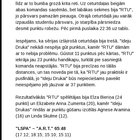
līdz ar to bumba grozā krita reti. Uz ceturtdaļas beigām
abas komandas saņēmās, bet labākas sekmes bija "RTU",
jo pārsvars pamazām pieauga. Otrajā ceturtdaļā jau vairāk
izpaudās studenšu pārsvars, jo starpība pārsniedza
desmit punktu robežu. Pēc pirmā puslaika 22:36 uz tablo.
Iespējams, ka sērijas izšķirošā ceturtdaļa bija trešā. "Ideju
Druka" nekādi nespēja gūt punktus, kamēr "RTU" dāmām
ar to nebija problēmu. Gūstot 11 punktus pēc kārtas, "RTU"
iekrāja jau 23 punktu handikapu, turklāt pie sasniegtā
komanda neapstājās. "RTU" bija precīzas no tālās
distances, un tas noveda pie tā, ka "RTU" jau praktiski ir
pusfinālā, jo "Ideju Drukai" būs nepieciešams paveikt
neiespējamo jeb jāuzvar ar 37 punktiem.
Rezultatīvākās "RTU" spēlētājas bija Elza Bieriņa (24
punkti) un Elizabete Anna Zumenta (20), kamēr "Ideju
Drukas" rindās ar punktu gūšanu izcēlās Agnese Aramina
(16) un Linda Skulme (12).
"LSPA" – "A.R.T." 65:48
(17:12; 18:15; 15:10; 15:11)