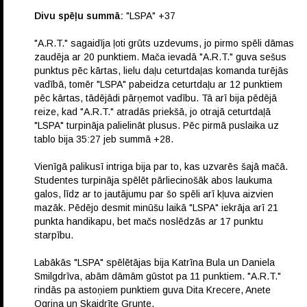
Divu spēļu summā:
"LSPA" +37
"A.R.T." sagaidīja ļoti grūts uzdevums, jo pirmo spēli dāmas
zaudēja ar 20 punktiem. Mača ievadā "A.R.T." guva sešus
punktus pēc kārtas, lielu daļu ceturtdaļas komanda turējās
vadībā, tomēr "LSPA" pabeidza ceturtdaļu ar 12 punktiem
pēc kārtas, tādējādi pārņemot vadību. Tā arī bija pēdējā
reize, kad "A.R.T." atradās priekšā, jo otrajā ceturtdaļā
"LSPA" turpināja palielināt plusus. Pēc pirmā puslaika uz
tablo bija 35:27 jeb summā +28.
Vienīgā palikusī intriga bija par to, kas uzvarēs šajā mačā.
Studentes turpināja spēlēt pārliecinošāk abos laukuma
galos, līdz ar to jautājumu par šo spēli arī kļuva aizvien
mazāk. Pēdējo desmit minūšu laikā "LSPA" iekrāja arī 21
punkta handikapu, bet mačs noslēdzās ar 17 punktu
starpību.
Labākās "LSPA" spēlētājas bija Katrīna Bula un Daniela
Smilgdrīva, abām dāmām gūstot pa 11 punktiem. "A.R.T."
rindās pa astoņiem punktiem guva Dita Krecere, Anete
Ogriņa un Skaidrīte Grunte.