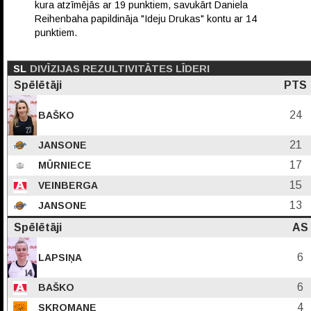
kura atzīmējās ar 19 punktiem, savukārt Daniela
Reihenbaha papildināja "Ideju Drukas" kontu ar 14
punktiem.
SL
DIVĪZIJAS REZULTIVITĀTES LĪDERI
Spēlētāji
PTS
24
BAŠKO
21
JANSONE
17
MŪRNIECE
15
VEINBERGA
13
JANSONE
Spēlētāji
AS
6
LAPSIŅA
6
BAŠKO
4
SKROMANE