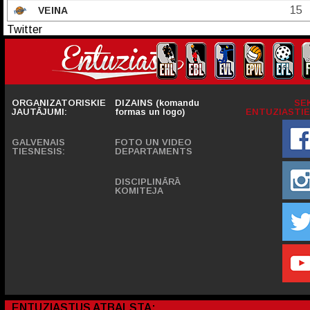
15
VEINA
Twitter
ORGANIZATORISKIE
DIZAINS (komandu
SE
JAUTĀJUMI:
formas un logo)
ENTUZIASTIE
GALVENAIS
FOTO UN VIDEO
TIESNESIS:
DEPARTAMENTS
DISCIPLINĀRĀ
KOMITEJA
ENTUZIASTUS ATBALSTA: