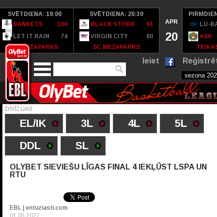
SVĒTDIENA: 19:00
SVĒTDIENA: 20:30
PIRMDIEN
APR
BANKETS
100
BLACK STORK
91
LU-B
20
LET IT RAIN
74
VIRGIN CITY
80
ASK
SC MEŽAPARKS
SC MEŽAPARKS
TEIKAS
Ieiet
Reģistrē
DIVĪZIJAS
EL/IK
3L
4L
5L
DDL
SL
OLYBET SIEVIEŠU LĪGAS FINAL 4 IEKĻŪST LSPA UN
RTU
EBL | entuziasti.com
01.05.2022