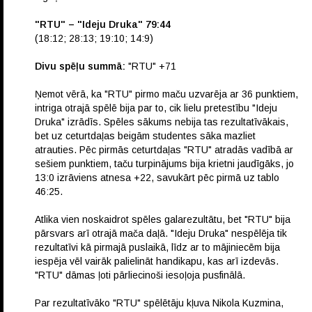
"RTU" – "Ideju Druka" 79:44
(18:12; 28:13; 19:10; 14:9)
Divu spēļu summā:
"RTU" +71
Ņemot vērā, ka "RTU" pirmo maču uzvarēja ar 36 punktiem,
intriga otrajā spēlē bija par to, cik lielu pretestību "Ideju
Druka" izrādīs. Spēles sākums nebija tas rezultatīvākais,
bet uz ceturtdaļas beigām studentes sāka mazliet
atrauties. Pēc pirmās ceturtdaļas "RTU" atradās vadībā ar
sešiem punktiem, taču turpinājums bija krietni jaudīgāks, jo
13:0 izrāviens atnesa +22, savukārt pēc pirmā uz tablo
46:25.
Atlika vien noskaidrot spēles galarezultātu, bet "RTU" bija
pārsvars arī otrajā mača daļā. "Ideju Druka" nespēlēja tik
rezultatīvi kā pirmajā puslaikā, līdz ar to mājiniecēm bija
iespēja vēl vairāk palielināt handikapu, kas arī izdevās.
"RTU" dāmas ļoti pārliecinoši iesoļoja pusfinālā.
Par rezultatīvāko "RTU" spēlētāju kļuva Nikola Kuzmina,