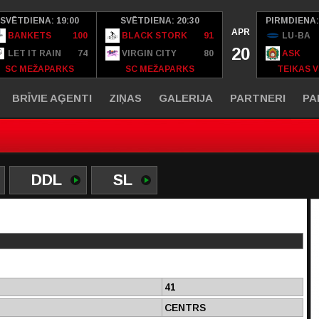
SVĒTDIENA: 19:00
SVĒTDIENA: 20:30
PIRMDIENA:
APR
BANKETS
100
BLACK STORK
91
LU-BA
20
LET IT RAIN
74
VIRGIN CITY
80
ASK
SC MEŽAPARKS
SC MEŽAPARKS
TEIKAS V
BRĪVIE AĢENTI
ZIŅAS
GALERIJA
PARTNERI
PA
DDL
SL
41
CENTRS