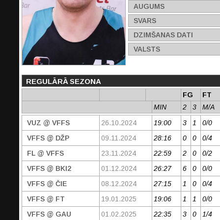
AUGUMS
SVARS
DZIMŠANAS DATI
VALSTS
REGULĀRĀ SEZONA
FG
FT
MIN
2
3
M/A
VUZ @ VFFS
26.10.2024
19:00
3
1
0/0
VFFS @ DŽP
09.11.2024
28:16
0
0
0/4
FL @ VFFS
23.11.2024
22:59
2
0
0/2
VFFS @ BKI2
01.12.2024
26:27
6
0
0/0
VFFS @ ČIE
08.12.2024
27:15
1
0
0/4
VFFS @ FT
19.01.2025
19:06
1
1
0/0
VFFS @ GAU
01.02.2025
22:35
3
0
1/4