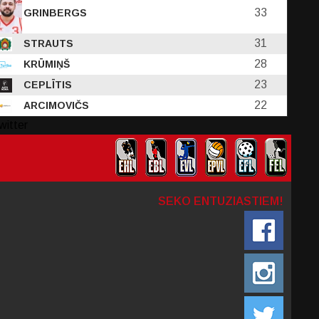
33
GRINBERGS
31
STRAUTS
28
KRŪMIŅŠ
23
CEPLĪTIS
22
ARCIMOVIČS
witter
SEKO ENTUZIASTIEM!