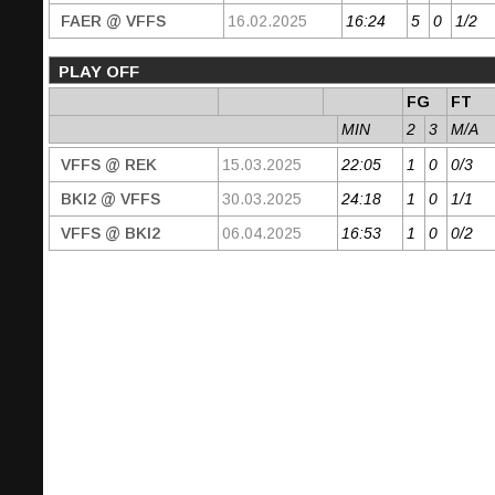
FAER @ VFFS
16.02.2025
16:24
5
0
1/2
PLAY OFF
FG
FT
MIN
2
3
M/A
VFFS @ REK
15.03.2025
22:05
1
0
0/3
BKI2 @ VFFS
30.03.2025
24:18
1
0
1/1
VFFS @ BKI2
06.04.2025
16:53
1
0
0/2