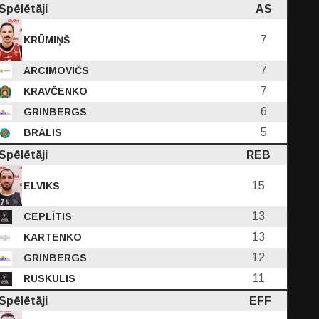
Spēlētāji
AS
7
KRŪMIŅŠ
7
ARCIMOVIČS
7
KRAVČENKO
6
GRINBERGS
5
BRĀLIS
Spēlētāji
REB
15
ELVIKS
13
CEPLĪTIS
13
KARTENKO
12
GRINBERGS
11
RUSKULIS
Spēlētāji
EFF