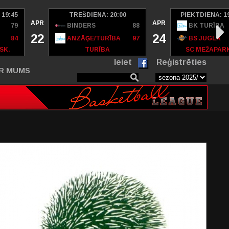
 19:45
TREŠDIENA: 20:00
PIEKTDIENA: 1
APR
APR
79
BINDERS
88
BK TURĪBA
22
24
84
ANZĀĢE/TURĪBA
97
BS JUGLA
SK.
TURĪBA
SC MEŽAPAR
Ieiet
Reģistrēties
R MUMS