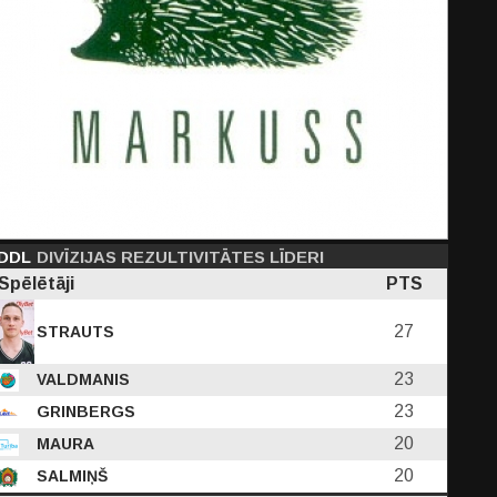
DDL
DIVĪZIJAS REZULTIVITĀTES LĪDERI
Spēlētāji
PTS
27
STRAUTS
23
VALDMANIS
23
GRINBERGS
20
MAURA
20
SALMIŅŠ