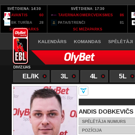
SVĒTDIENA: 14:30
SVĒTDIENA: 17:30
AVANTIS
60
TAVERNA/KOMERCVEIKSMES
86
BK TURĪBA
28
PATA/STRENČI
81
SC MEŽAPARKS
SC MEŽAPARKS
KALENDĀRS
KOMANDAS
SPĒLĒTĀJI
DIVĪZIJAS
EL/IK
3L
4L
5L
ANDIS DOBKEVIČS
SPĒLĒTĀJA NUMURS
POZĪCIJA