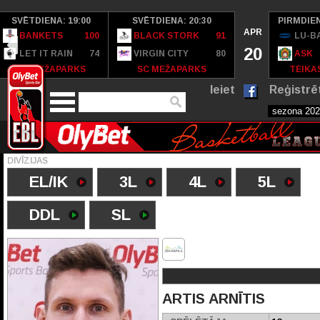
SVĒTDIENA: 19:00
SVĒTDIENA: 20:30
PIRMDIEN
APR
BANKETS
100
BLACK STORK
91
LU-B
20
LET IT RAIN
74
VIRGIN CITY
80
ASK
SC MEŽAPARKS
SC MEŽAPARKS
TEIKAS
Ieiet
Reģistrē
DIVĪZIJAS
EL/IK
3L
4L
5L
DDL
SL
ARTIS ARNĪTIS