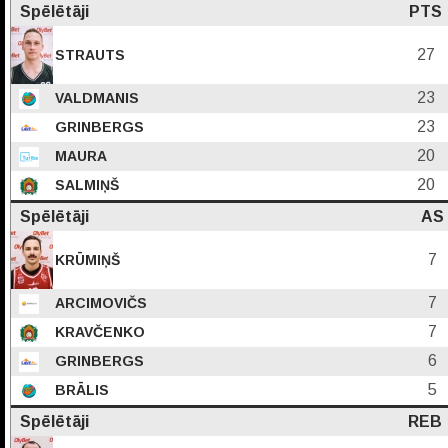
Spēlētāji
PTS
27
STRAUTS
23
VALDMANIS
23
GRINBERGS
20
MAURA
20
SALMIŅŠ
Spēlētāji
AS
7
KRŪMIŅŠ
7
ARCIMOVIČS
7
KRAVČENKO
6
GRINBERGS
5
BRĀLIS
Spēlētāji
REB