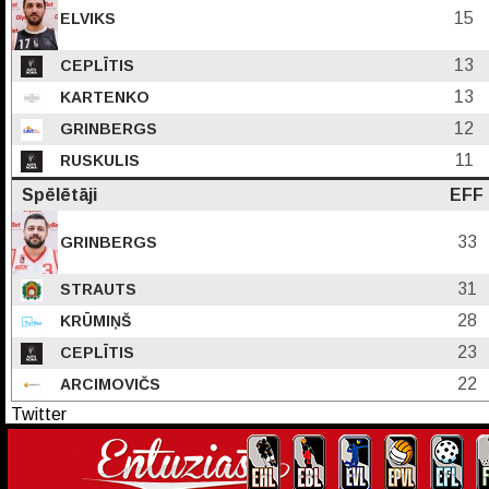
15
ELVIKS
13
CEPLĪTIS
13
KARTENKO
12
GRINBERGS
11
RUSKULIS
Spēlētāji
EFF
33
GRINBERGS
31
STRAUTS
28
KRŪMIŅŠ
23
CEPLĪTIS
22
ARCIMOVIČS
Twitter