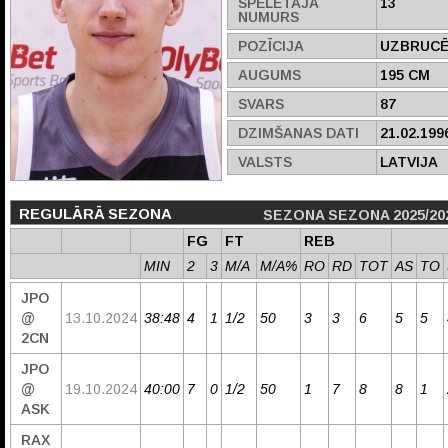
SPĒLĒTĀJA
13
NUMURS
POZĪCIJA
UZBRUCĒ
AUGUMS
195 CM
SVARS
87
DZIMŠANAS DATI
21.02.199
VALSTS
LATVIJA
REGULĀRĀ SEZONA
SEZONA SEZONA 2025/20
FG
FT
REB
MIN
2
3
M/A
M/A%
RO
RD
TOT
AS
TO
JPO
@
13.10.2024
38:48
4
1
1/2
50
3
3
6
5
5
2CN
JPO
@
19.10.2024
40:00
7
0
1/2
50
1
7
8
8
1
ASK
RAX