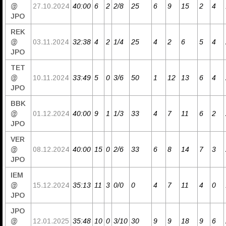
@
27.10.2024
40:00
6
2
2/8
25
6
9
15
2
4
JPO
REK
@
03.11.2024
32:38
4
2
1/4
25
4
2
6
5
4
JPO
TET
@
10.11.2024
33:49
5
0
3/6
50
1
12
13
6
4
JPO
BBK
@
01.12.2024
40:00
9
1
1/3
33
4
7
11
6
2
JPO
VER
@
08.12.2024
40:00
15
0
2/6
33
6
8
14
7
3
JPO
IEM
@
15.12.2024
35:13
11
3
0/0
0
4
7
11
4
0
JPO
JPO
@
12.01.2025
35:48
10
0
3/10
30
9
9
18
9
6