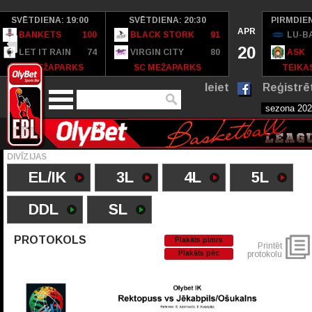
SVĒTDIENA: 19:00
SVĒTDIENA: 20:30
PIRMDIEN
APR
BANKETS
100
BLACK STORK
91
LU-B
20
LET IT RAIN
74
VIRGIN CITY
80
ASK
SC MEŽAPARKS
SC MEŽAPARKS
TEIKAS
Ieiet
Reģistrē
DIVĪZIJAS
EL/IK
3L
4L
5L
DDL
SL
PROTOKOLS
Plakāts pimrs
Printēt
Plakāts pēc
protokolu