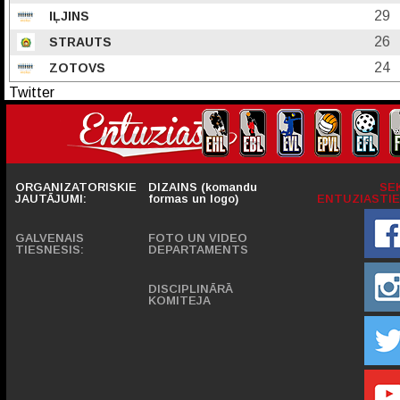
29
IĻJINS
26
STRAUTS
24
ZOTOVS
Twitter
ORGANIZATORISKIE
DIZAINS (komandu
SE
JAUTĀJUMI:
formas un logo)
ENTUZIASTIE
GALVENAIS
FOTO UN VIDEO
TIESNESIS:
DEPARTAMENTS
DISCIPLINĀRĀ
KOMITEJA