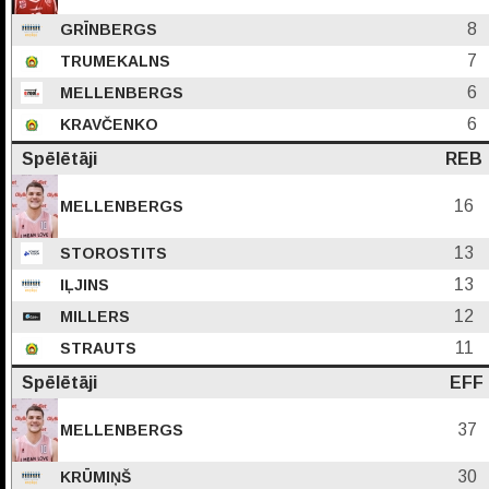
8
GRĪNBERGS
7
TRUMEKALNS
6
MELLENBERGS
6
KRAVČENKO
Spēlētāji
REB
16
MELLENBERGS
13
STOROSTITS
13
IĻJINS
12
MILLERS
11
STRAUTS
Spēlētāji
EFF
37
MELLENBERGS
30
KRŪMIŅŠ