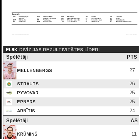
EL/IK
DIVĪZIJAS REZULTIVITĀTES LĪDERI
Spēlētāji
PTS
27
MELLENBERGS
26
STRAUTS
25
PYVOVAR
25
EPNERS
24
ARNĪTIS
Spēlētāji
AS
11
KRŪMIŅŠ