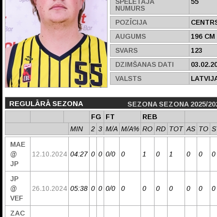
SPĒLĒTĀJA
55
NUMURS
POZĪCIJA
CENTR
AUGUMS
196 CM
SVARS
123
DZIMŠANAS DATI
03.02.2
VALSTS
LATVIJ
REGULĀRĀ SEZONA
SEZONA SEZONA 2025/20
FG
FT
REB
MIN
2
3
M/A
M/A%
RO
RD
TOT
AS
TO
S
MAE
@
12.10.2024
04:27
0
0
0/0
0
1
0
1
0
0
0
JP
JP
@
26.10.2024
05:38
0
0
0/0
0
0
0
0
0
0
0
VEF
ZAC