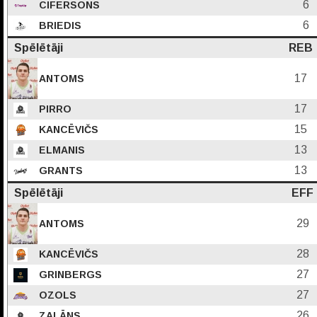
6
CIFERSONS
6
BRIEDIS
Spēlētāji
REB
17
ANTOMS
17
PIRRO
15
KANCĒVIČS
13
ELMANIS
13
GRANTS
Spēlētāji
EFF
29
ANTOMS
28
KANCĒVIČS
27
GRINBERGS
27
OZOLS
26
ZALĀNS