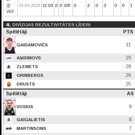
@
15.03.2025
11:03
0
0
0/0
0
3
0
3
0
0
1
VEF
4L
DIVĪZIJAS REZULTIVITĀTES LĪDERI
Spēlētāji
PTS
31
GAIDAMOVIČS
29
AŅISIMOVS
28
ZLEMETS
26
GRINBERGS
25
DRUSTS
Spēlētāji
AS
9
VOSKIS
8
GAIGALIETIS
7
MARTINSONS