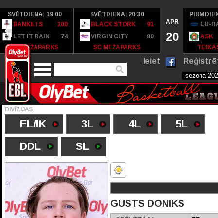
SVĒTDIENA: 19:00
SVĒTDIENA: 20:30
PIRMDIEN
APR
BANKETS
100
BLACK STORK
91
LU-B
20
LET IT RAIN
74
VIRGIN CITY
80
ASK
SC MEŽAPARKS
SC MEŽAPARKS
TEIKAS
Ieiet
Reģistrē
DIVĪZIJAS
EL/IK
3L
4L
5L
DDL
SL
GUSTS DONIKS