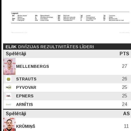
EL/IK
DIVĪZIJAS REZULTIVITĀTES LĪDERI
Spēlētāji
PTS
27
MELLENBERGS
26
STRAUTS
25
PYVOVAR
25
EPNERS
24
ARNĪTIS
Spēlētāji
AS
11
KRŪMIŅŠ