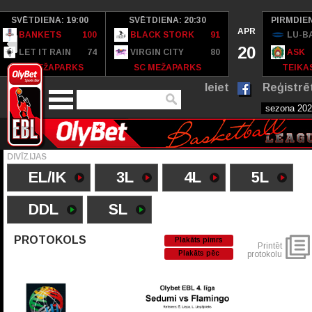
SVĒTDIENA: 19:00
SVĒTDIENA: 20:30
PIRMDIEN
APR
BANKETS
100
BLACK STORK
91
LU-B
20
LET IT RAIN
74
VIRGIN CITY
80
ASK
SC MEŽAPARKS
SC MEŽAPARKS
TEIKAS
Ieiet
Reģistrē
DIVĪZIJAS
EL/IK
3L
4L
5L
DDL
SL
PROTOKOLS
Plakāts pimrs
Printēt
Plakāts pēc
protokolu