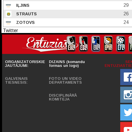
29
IĻJINS
26
STRAUTS
24
ZOTOVS
Twitter
ORGANIZATORISKIE
DIZAINS (komandu
SE
JAUTĀJUMI:
formas un logo)
ENTUZIASTIE
GALVENAIS
FOTO UN VIDEO
TIESNESIS:
DEPARTAMENTS
DISCIPLINĀRĀ
KOMITEJA