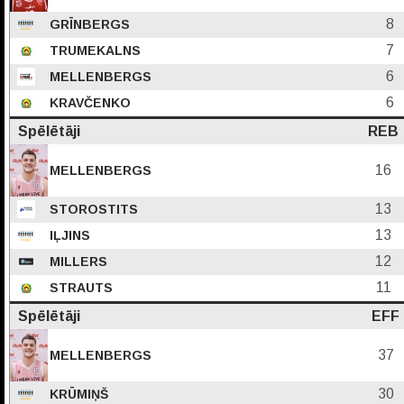
8
GRĪNBERGS
7
TRUMEKALNS
6
MELLENBERGS
6
KRAVČENKO
Spēlētāji
REB
16
MELLENBERGS
13
STOROSTITS
13
IĻJINS
12
MILLERS
11
STRAUTS
Spēlētāji
EFF
37
MELLENBERGS
30
KRŪMIŅŠ