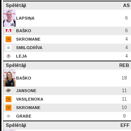
Spēlētāji
AS
6
LAPSIŅA
6
BAŠKO
4
SKROMANE
4
SMILGDRĪVA
4
LEJA
Spēlētāji
REB
18
BAŠKO
11
JANSONE
11
VASIĻENOKA
10
SKROMANE
9
GRABE
Spēlētāji
EFF