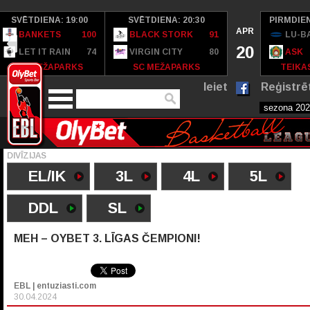
SVĒTDIENA: 19:00
SVĒTDIENA: 20:30
PIRMDIEN
APR
BANKETS
100
BLACK STORK
91
LU-B
20
LET IT RAIN
74
VIRGIN CITY
80
ASK
SC MEŽAPARKS
SC MEŽAPARKS
TEIKAS
Ieiet
Reģistrē
DIVĪZIJAS
EL/IK
3L
4L
5L
DDL
SL
MEH – OYBET 3. LĪGAS ČEMPIONI!
EBL | entuziasti.com
30.04.2024