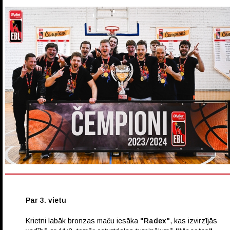
Par 3. vietu
Krietni labāk bronzas maču iesāka
"Radex"
, kas izvirzījās