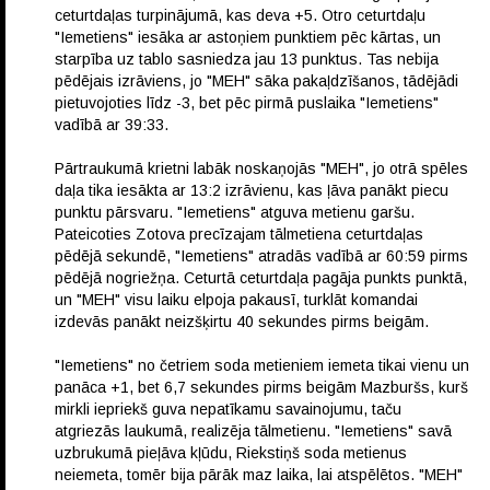
ceturtdaļas turpinājumā, kas deva +5. Otro ceturtdaļu
"Iemetiens" iesāka ar astoņiem punktiem pēc kārtas, un
starpība uz tablo sasniedza jau 13 punktus. Tas nebija
pēdējais izrāviens, jo "MEH" sāka pakaļdzīšanos, tādējādi
pietuvojoties līdz -3, bet pēc pirmā puslaika "Iemetiens"
vadībā ar 39:33.
Pārtraukumā krietni labāk noskaņojās "MEH", jo otrā spēles
daļa tika iesākta ar 13:2 izrāvienu, kas ļāva panākt piecu
punktu pārsvaru. "Iemetiens" atguva metienu garšu.
Pateicoties Zotova precīzajam tālmetiena ceturtdaļas
pēdējā sekundē, "Iemetiens" atradās vadībā ar 60:59 pirms
pēdējā nogriežņa. Ceturtā ceturtdaļa pagāja punkts punktā,
un "MEH" visu laiku elpoja pakausī, turklāt komandai
izdevās panākt neizšķirtu 40 sekundes pirms beigām.
"Iemetiens" no četriem soda metieniem iemeta tikai vienu un
panāca +1, bet 6,7 sekundes pirms beigām Mazburšs, kurš
mirkli iepriekš guva nepatīkamu savainojumu, taču
atgriezās laukumā, realizēja tālmetienu. "Iemetiens" savā
uzbrukumā pieļāva kļūdu, Riekstiņš soda metienus
neiemeta, tomēr bija pārāk maz laika, lai atspēlētos. "MEH"