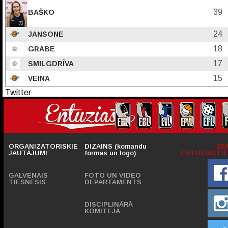
39
BAŠKO
24
JANSONE
18
GRABE
17
SMILGDRĪVA
15
VEINA
Twitter
ORGANIZATORISKIE
DIZAINS (komandu
SE
JAUTĀJUMI:
formas un logo)
ENTUZIASTIE
GALVENAIS
FOTO UN VIDEO
TIESNESIS:
DEPARTAMENTS
DISCIPLINĀRĀ
KOMITEJA