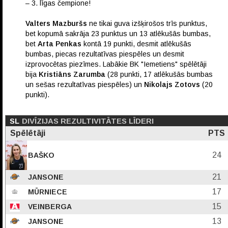
– 3. līgas čempione!
Valters Mazburšs
ne tikai guva izšķirošos trīs punktus,
bet kopumā sakrāja 23 punktus un 13 atlēkušās bumbas,
bet
Arta Penkas
kontā 19 punkti, desmit atlēkušās
bumbas, piecas rezultatīvas piespēles un desmit
izprovocētas piezīmes. Labākie BK "Iemetiens" spēlētāji
bija
Kristiāns Zarumba
(28 punkti, 17 atlēkušās bumbas
un sešas rezultatīvas piespēles) un
Nikolajs Zotovs
(20
punkti).
SL
DIVĪZIJAS REZULTIVITĀTES LĪDERI
Spēlētāji
PTS
24
BAŠKO
21
JANSONE
17
MŪRNIECE
15
VEINBERGA
13
JANSONE