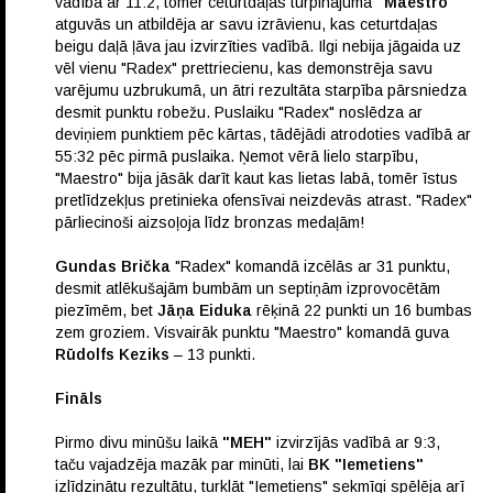
vadībā ar 11:2, tomēr ceturtdaļas turpinājumā
"Maestro"
atguvās un atbildēja ar savu izrāvienu, kas ceturtdaļas
beigu daļā ļāva jau izvirzīties vadībā. Ilgi nebija jāgaida uz
vēl vienu "Radex" prettriecienu, kas demonstrēja savu
varējumu uzbrukumā, un ātri rezultāta starpība pārsniedza
desmit punktu robežu. Puslaiku "Radex" noslēdza ar
deviņiem punktiem pēc kārtas, tādējādi atrodoties vadībā ar
55:32 pēc pirmā puslaika. Ņemot vērā lielo starpību,
"Maestro" bija jāsāk darīt kaut kas lietas labā, tomēr īstus
pretlīdzekļus pretinieka ofensīvai neizdevās atrast. "Radex"
pārliecinoši aizsoļoja līdz bronzas medaļām!
Gundas Brička
"Radex" komandā izcēlās ar 31 punktu,
desmit atlēkušajām bumbām un septiņām izprovocētām
piezīmēm, bet
Jāņa Eiduka
rēķinā 22 punkti un 16 bumbas
zem groziem. Visvairāk punktu "Maestro" komandā guva
Rūdolfs Keziks
– 13 punkti.
Fināls
Pirmo divu minūšu laikā
"MEH"
izvirzījās vadībā ar 9:3,
taču vajadzēja mazāk par minūti, lai
BK "Iemetiens"
izlīdzinātu rezultātu, turklāt "Iemetiens" sekmīgi spēlēja arī