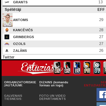
13
GRANTS
Spēlētāji
EFF
29
ANTOMS
28
KANCĒVIČS
27
GRINBERGS
27
OZOLS
26
ZALĀNS
Twitter
ORGANIZATORISKIE
DIZAINS (komandu
SE
JAUTĀJUMI:
formas un logo)
ENTUZIASTIE
GALVENAIS
FOTO UN VIDEO
TIESNESIS:
DEPARTAMENTS