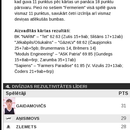
kad guva 11 punktus pēc kārtas un panāca 18 punktu
pārsvaru. Pieci no sešiem "Fermeriem" visā spēlē guva
vismaz 11 punktus, savukārt četri izcīnīja arī vismaz
deviņas atlēkušās bumbas.
Aizvadītās kārtas rezultāti:
BK "NARM" – "Tet" 62:63 (Zutis 15+9ab; Slišāns 17+12ab)
"Jēkabpils/Ošukalns" – "GāzeLV" 68:62 (Čaupjonoks
25+7ab+5pb; Brumermanis 14, Brēmers 14)
"Moduls Engineering" – "ASK Patria" 69:85 (Gundegs
15+8ab+6rp; Zarumba 35+17ab)
"Sapiens" – "Farmers Paradise" 61:85 (V. Vizulis 23+13ab;
Čoders 21+9ab+6rp)
4L
DIVĪZIJAS REZULTIVITĀTES LĪDERI
Spēlētāji
PTS
31
GAIDAMOVIČS
29
AŅISIMOVS
28
ZLEMETS