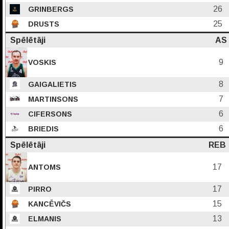
26
GRINBERGS
25
DRUSTS
Spēlētāji
AS
9
VOSKIS
8
GAIGALIETIS
7
MARTINSONS
6
CIFERSONS
6
BRIEDIS
Spēlētāji
REB
17
ANTOMS
17
PIRRO
15
KANCĒVIČS
13
ELMANIS