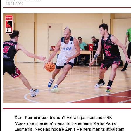
16.11.2022
Žani Peineru par treneri?
Extra līgas komandai BK
"Apsardze ir jāciena" viens no treneriem ir Kārlis Pauls
Lasmanis. Nedēļas nogalē Žanis Peiners manīts atbalstām