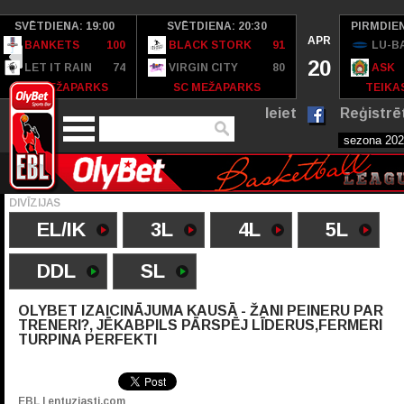
SVĒTDIENA: 19:00
SVĒTDIENA: 20:30
PIRMDIEN
APR
BANKETS
100
BLACK STORK
91
LU-B
20
LET IT RAIN
74
VIRGIN CITY
80
ASK
SC MEŽAPARKS
SC MEŽAPARKS
TEIKAS
Ieiet
Reģistrē
DIVĪZIJAS
EL/IK
3L
4L
5L
DDL
SL
OLYBET IZAICINĀJUMA KAUSĀ - ŽANI PEINERU PAR
TRENERI?, JĒKABPILS PĀRSPĒJ LĪDERUS,FERMERI
TURPINA PERFEKTI
EBL | entuziasti.com