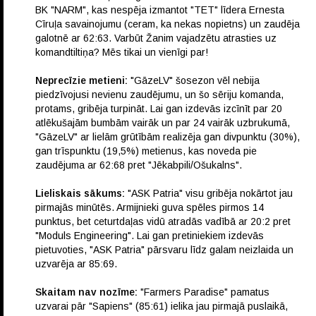
BK "NARM", kas nespēja izmantot "TET" līdera Ernesta
Cīruļa savainojumu (ceram, ka nekas nopietns) un zaudēja
galotnē ar 62:63. Varbūt Žanim vajadzētu atrasties uz
komandtiltiņa? Mēs tikai un vienīgi par!
Neprecīzie metieni:
"GāzeLV" šosezon vēl nebija
piedzīvojusi nevienu zaudējumu, un šo sēriju komanda,
protams, gribēja turpināt. Lai gan izdevās izcīnīt par 20
atlēkušajām bumbām vairāk un par 24 vairāk uzbrukumā,
"GāzeLV" ar lielām grūtībām realizēja gan divpunktu (30%),
gan trīspunktu (19,5%) metienus, kas noveda pie
zaudējuma ar 62:68 pret "Jēkabpili/Ošukalns".
Lieliskais sākums:
"ASK Patria" visu gribēja nokārtot jau
pirmajās minūtēs. Armijnieki guva spēles pirmos 14
punktus, bet ceturtdaļas vidū atradās vadībā ar 20:2 pret
"Moduls Engineering". Lai gan pretiniekiem izdevās
pietuvoties, "ASK Patria" pārsvaru līdz galam neizlaida un
uzvarēja ar 85:69.
Skaitam nav nozīme:
"Farmers Paradise" pamatus
uzvarai pār "Sapiens" (85:61) ielika jau pirmajā puslaikā,