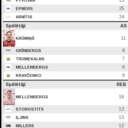
25
PYVOVAR
25
EPNERS
24
ARNĪTIS
Spēlētāji
AS
11
KRŪMIŅŠ
8
GRĪNBERGS
7
TRUMEKALNS
6
MELLENBERGS
6
KRAVČENKO
Spēlētāji
REB
16
MELLENBERGS
13
STOROSTITS
13
IĻJINS
12
MILLERS