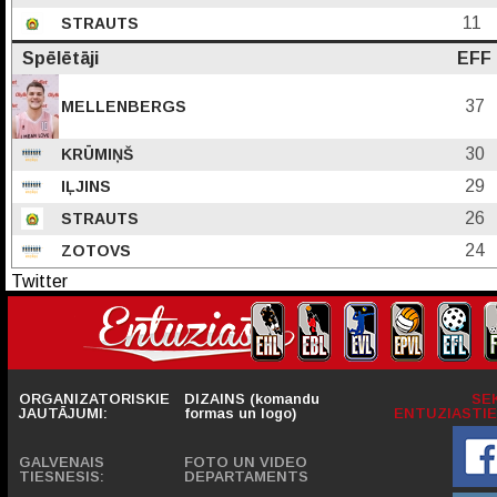
11
STRAUTS
Spēlētāji
EFF
37
MELLENBERGS
30
KRŪMIŅŠ
29
IĻJINS
26
STRAUTS
24
ZOTOVS
Twitter
ORGANIZATORISKIE
DIZAINS (komandu
SE
JAUTĀJUMI:
formas un logo)
ENTUZIASTIE
GALVENAIS
FOTO UN VIDEO
TIESNESIS:
DEPARTAMENTS