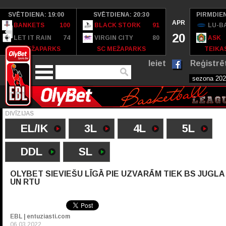
SVĒTDIENA: 19:00
SVĒTDIENA: 20:30
PIRMDIEN
APR
BANKETS
100
BLACK STORK
91
LU-B
20
LET IT RAIN
74
VIRGIN CITY
80
ASK
SC MEŽAPARKS
SC MEŽAPARKS
TEIKAS
Ieiet
Reģistrē
DIVĪZIJAS
EL/IK
3L
4L
5L
DDL
SL
OLYBET SIEVIEŠU LĪGĀ PIE UZVARĀM TIEK BS JUGLA
UN RTU
EBL | entuziasti.com
06.03.2022