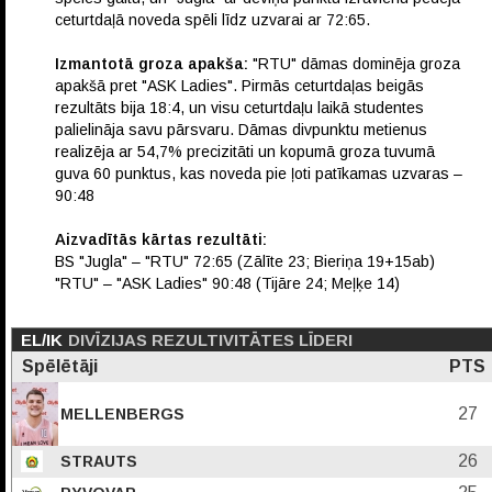
ceturtdaļā noveda spēli līdz uzvarai ar 72:65.
Izmantotā groza apakša:
"RTU" dāmas dominēja groza
apakšā pret "ASK Ladies". Pirmās ceturtdaļas beigās
rezultāts bija 18:4, un visu ceturtdaļu laikā studentes
palielināja savu pārsvaru. Dāmas divpunktu metienus
realizēja ar 54,7% precizitāti un kopumā groza tuvumā
guva 60 punktus, kas noveda pie ļoti patīkamas uzvaras –
90:48
Aizvadītās kārtas rezultāti:
BS "Jugla" – "RTU" 72:65 (Zālīte 23; Bieriņa 19+15ab)
"RTU" – "ASK Ladies" 90:48 (Tijāre 24; Meļķe 14)
EL/IK
DIVĪZIJAS REZULTIVITĀTES LĪDERI
Spēlētāji
PTS
27
MELLENBERGS
26
STRAUTS