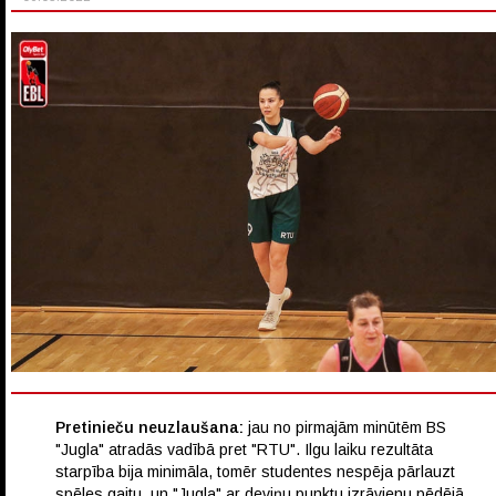
Pretinieču neuzlaušana:
jau no pirmajām minūtēm BS
"Jugla" atradās vadībā pret "RTU". Ilgu laiku rezultāta
starpība bija minimāla, tomēr studentes nespēja pārlauzt
spēles gaitu, un "Jugla" ar deviņu punktu izrāvienu pēdējā