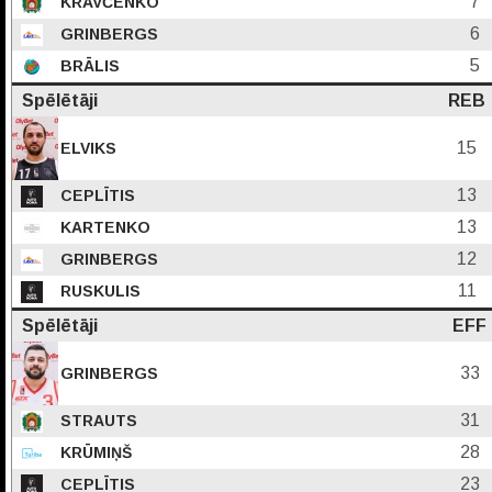
7
KRAVČENKO
6
GRINBERGS
5
BRĀLIS
Spēlētāji
REB
15
ELVIKS
13
CEPLĪTIS
13
KARTENKO
12
GRINBERGS
11
RUSKULIS
Spēlētāji
EFF
33
GRINBERGS
31
STRAUTS
28
KRŪMIŅŠ
23
CEPLĪTIS