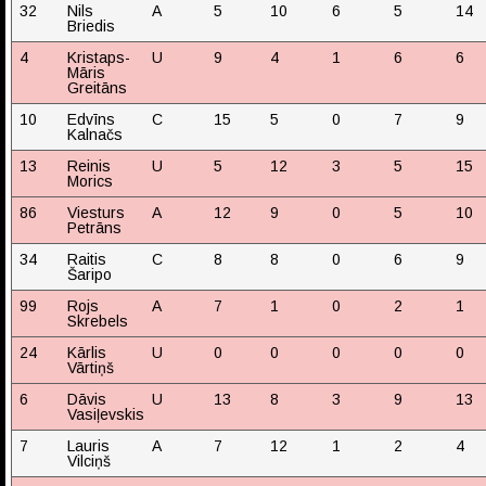
32
Nils
A
5
10
6
5
14
Briedis
4
Kristaps-
U
9
4
1
6
6
Māris
Greitāns
10
Edvīns
C
15
5
0
7
9
Kalnačs
13
Reinis
U
5
12
3
5
15
Morics
86
Viesturs
A
12
9
0
5
10
Petrāns
34
Raitis
C
8
8
0
6
9
Šaripo
99
Rojs
A
7
1
0
2
1
Skrebels
24
Kārlis
U
0
0
0
0
0
Vārtiņš
6
Dāvis
U
13
8
3
9
13
Vasiļevskis
7
Lauris
A
7
12
1
2
4
Vilciņš