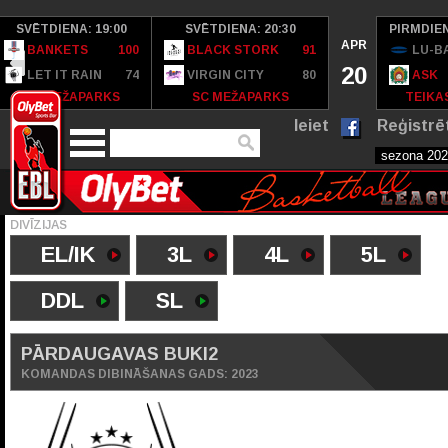
SVĒTDIENA: 19:00
SVĒTDIENA: 20:30
PIRMDIEN
APR
BANKETS
100
BLACK STORK
91
LU-B
20
LET IT RAIN
74
VIRGIN CITY
80
ASK
SC MEŽAPARKS
SC MEŽAPARKS
TEIKAS
Ieiet
Reģistrē
DIVĪZIJAS
EL/IK
3L
4L
5L
DDL
SL
PĀRDAUGAVAS BUKI2
KOMANDAS DIBINĀŠANAS GADS: 2023