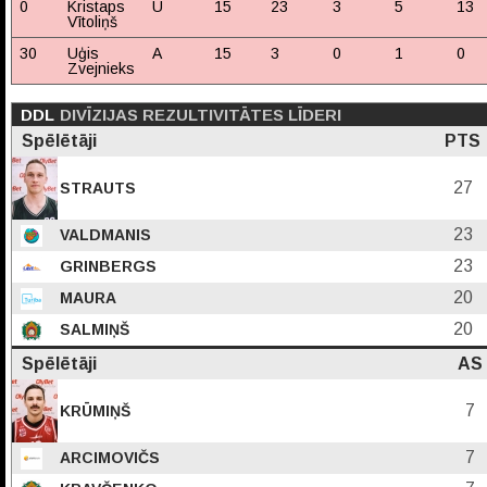
0
Kristaps
U
15
23
3
5
13
Vītoliņš
30
Uģis
A
15
3
0
1
0
Zvejnieks
DDL
DIVĪZIJAS REZULTIVITĀTES LĪDERI
Spēlētāji
PTS
27
STRAUTS
23
VALDMANIS
23
GRINBERGS
20
MAURA
20
SALMIŅŠ
Spēlētāji
AS
7
KRŪMIŅŠ
7
ARCIMOVIČS