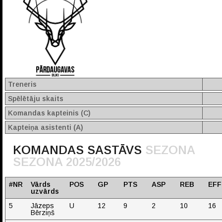
Treneris
Spēlētāju skaits
Komandas kapteinis (C)
Kapteiņa asistenti (A)
KOMANDAS SASTĀVS
SEZONA
SEZONA 2025/2026
#NR
Vārds
POS
GP
PTS
ASP
REB
EFF
uzvārds
5
Jāzeps
U
12
9
2
10
16
Bērziņš