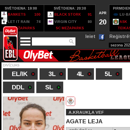
SVĒTDIENA: 19:00
SVĒTDIENA: 20:30
PIRMDIEN
APR
BANKETS
100
BLACK STORK
91
LU-B
20
LET IT RAIN
74
VIRGIN CITY
80
ASK
SC MEŽAPARKS
SC MEŽAPARKS
TEIKAS
Ieiet
Reģistrē
DIVĪZIJAS
EL/IK
3L
4L
5L
DDL
SL
A.KRAUKĻA VEF
AGATE LEJA