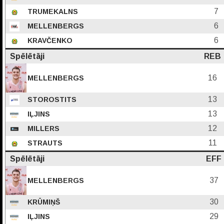
7
TRUMEKALNS
6
MELLENBERGS
6
KRAVČENKO
Spēlētāji
REB
16
MELLENBERGS
13
STOROSTITS
13
IĻJINS
12
MILLERS
11
STRAUTS
Spēlētāji
EFF
37
MELLENBERGS
30
KRŪMIŅŠ
29
IĻJINS