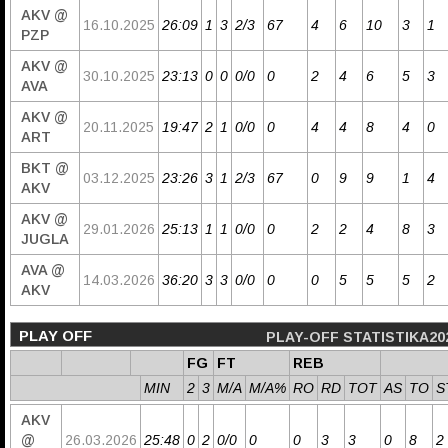
AKV @
16.10.2025
26:09
1
3
2/3
67
4
6
10
3
1
PZP
AKV @
30.10.2025
23:13
0
0
0/0
0
2
4
6
5
3
AVA
AKV @
20.11.2025
19:47
2
1
0/0
0
4
4
8
4
0
ART
BKT @
03.12.2025
23:26
3
1
2/3
67
0
9
9
1
4
AKV
AKV @
29.01.2026
25:13
1
1
0/0
0
2
2
4
8
3
JUGLA
AVA @
14.03.2026
36:20
3
3
0/0
0
0
5
5
5
2
AKV
PLAY OFF
PLAY-OFF STATISTIKA20
FG
FT
REB
MIN
2
3
M/A
M/A%
RO
RD
TOT
AS
TO
S
AKV
@
26.03.2026
25:48
0
2
0/0
0
0
3
3
0
8
2