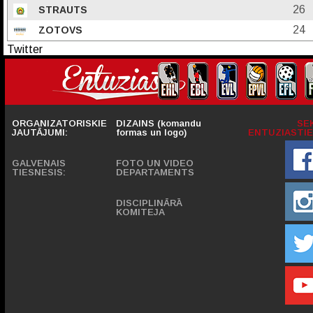
26
STRAUTS
24
ZOTOVS
Twitter
ORGANIZATORISKIE
DIZAINS (komandu
SE
JAUTĀJUMI:
formas un logo)
ENTUZIASTIE
GALVENAIS
FOTO UN VIDEO
TIESNESIS:
DEPARTAMENTS
DISCIPLINĀRĀ
KOMITEJA