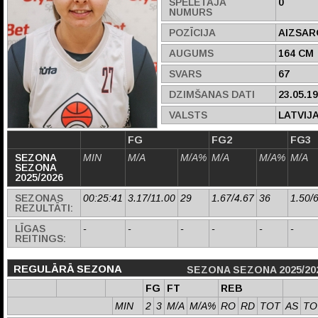
SPĒLĒTĀJA
0
NUMURS
POZĪCIJA
AIZSAR
AUGUMS
164 CM
SVARS
67
DZIMŠANAS DATI
23.05.1
VALSTS
LATVIJ
FG
FG2
FG3
SEZONA
MIN
M/A
M/A%
M/A
M/A%
M/A
SEZONA
2025/2026
SEZONAS
00:25:41
3.17/11.00
29
1.67/4.67
36
1.50/
REZULTĀTI:
LĪGAS
-
-
-
-
-
-
REITINGS:
REGULĀRĀ SEZONA
SEZONA SEZONA 2025/20
FG
FT
REB
MIN
2
3
M/A
M/A%
RO
RD
TOT
AS
TO