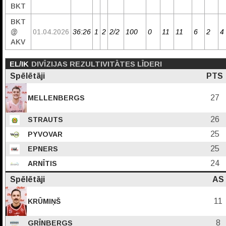
BKT
BKT
@
01.04.2026
36:26
1
2
2/2
100
0
11
11
6
2
4
AKV
EL/IK
DIVĪZIJAS REZULTIVITĀTES LĪDERI
Spēlētāji
PTS
27
MELLENBERGS
26
STRAUTS
25
PYVOVAR
25
EPNERS
24
ARNĪTIS
Spēlētāji
AS
11
KRŪMIŅŠ
8
GRĪNBERGS