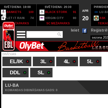
SVĒTDIENA: 19:00
SVĒTDIENA: 20:30
PIRMDIEN
APR
BANKETS
100
BLACK STORK
91
LU-B
20
LET IT RAIN
74
VIRGIN CITY
80
ASK
SC MEŽAPARKS
SC MEŽAPARKS
TEIKAS
Ieiet
Reģistrē
DIVĪZIJAS
EL/IK
3L
4L
5L
DDL
SL
LU-BA
KOMANDAS DIBINĀŠANAS GADS: 0