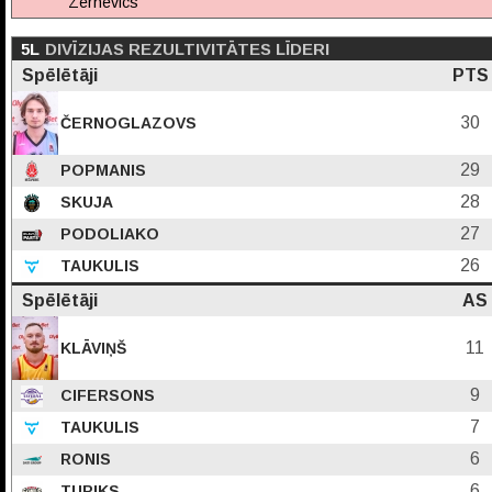
Zernevics
5L
DIVĪZIJAS REZULTIVITĀTES LĪDERI
Spēlētāji
PTS
30
ČERNOGLAZOVS
29
POPMANIS
28
SKUJA
27
PODOLIAKO
26
TAUKULIS
Spēlētāji
AS
11
KLĀVIŅŠ
9
CIFERSONS
7
TAUKULIS
6
RONIS
6
TURIKS