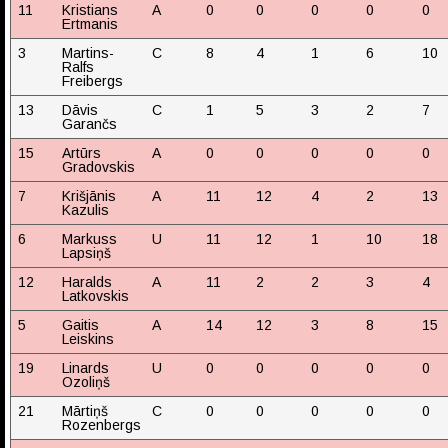
11
Kristians
A
0
0
0
0
0
Ertmanis
3
Martins-
C
8
4
1
6
10
Ralfs
Freibergs
13
Dāvis
C
1
5
3
2
7
Garančs
15
Artūrs
A
0
0
0
0
0
Gradovskis
7
Krišjānis
A
11
12
4
2
13
Kazulis
6
Markuss
U
11
12
1
10
18
Lapsiņš
12
Haralds
A
11
2
2
3
4
Latkovskis
5
Gaitis
A
14
12
3
8
15
Leiskins
19
Linards
U
0
0
0
0
0
Ozoliņš
21
Mārtiņš
C
0
0
0
0
0
Rozenbergs