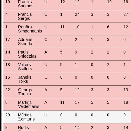
10
Francis
U
12
12
1
10
16
Sarkans
4
Francis
U
1
24
3
3
27
Serģis
1
Renārs
U
11
10
1
6
12
Šimpermanis
17
Adrians
C
2
2
1
3
6
Skrinda
14
Pauls
A
5
9
2
2
9
Sniedziņš
18
Valters
U
5
1
0
2
1
Štallers
16
Janeks
C
0
0
0
0
0
Tolks
22
Georgs
A
5
12
3
3
13
Turlais
8
Mārtiņš
A
11
17
5
5
18
Veidemanis
20
Mārtiņš
U
0
0
0
0
0
Zemturis
9
Rūdis
A
5
14
2
3
14