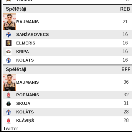
Spēlētāji
REB
21
BAUMANIS
16
SANŽAROVECS
16
ELMERIS
16
KRIPA
16
KOLĀTS
Spēlētāji
EFF
36
BAUMANIS
32
POPMANIS
31
SKUJA
28
KOLĀTS
28
KLĀVIŅŠ
Twitter