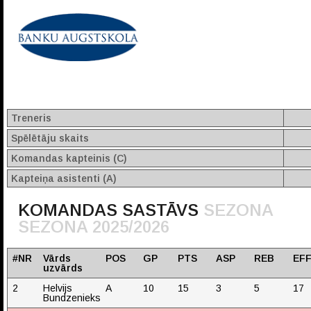
Treneris
Spēlētāju skaits
Komandas kapteinis (C)
Kapteiņa asistenti (A)
KOMANDAS SASTĀVS
SEZONA
SEZONA 2025/2026
#NR
Vārds
POS
GP
PTS
ASP
REB
EF
uzvārds
2
Helvijs
A
10
15
3
5
17
Bundzenieks