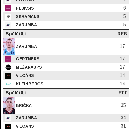
6
PLUKSIS
5
SKRAMANS
5
ZARUMBA
Spēlētāji
REB
17
ZARUMBA
17
GERTNERS
17
MEŽARAUPS
14
VILCĀNS
14
KLEINBERGS
Spēlētāji
EFF
35
BRIČKA
34
ZARUMBA
31
VILCĀNS