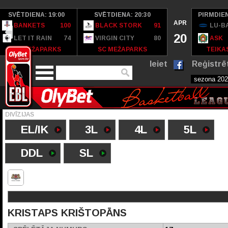
SVĒTDIENA: 19:00
SVĒTDIENA: 20:30
PIRMDIEN
APR
BANKETS
100
BLACK STORK
91
LU-B
20
LET IT RAIN
74
VIRGIN CITY
80
ASK
SC MEŽAPARKS
SC MEŽAPARKS
TEIKAS
Ieiet
Reģistrē
DIVĪZIJAS
EL/IK
3L
4L
5L
DDL
SL
KRISTAPS KRIŠTOPĀNS