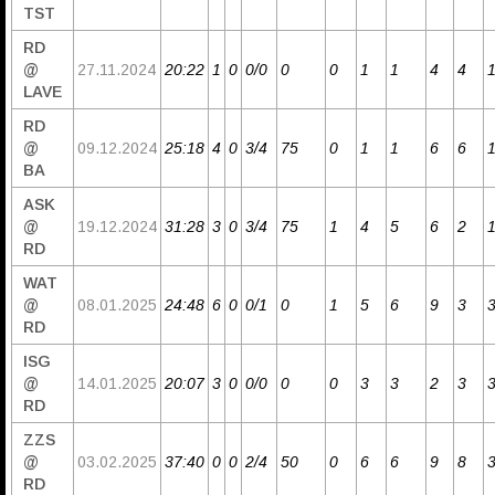
TST
RD
@
27.11.2024
20:22
1
0
0/0
0
0
1
1
4
4
LAVE
RD
@
09.12.2024
25:18
4
0
3/4
75
0
1
1
6
6
BA
ASK
@
19.12.2024
31:28
3
0
3/4
75
1
4
5
6
2
RD
WAT
@
08.01.2025
24:48
6
0
0/1
0
1
5
6
9
3
RD
ISG
@
14.01.2025
20:07
3
0
0/0
0
0
3
3
2
3
RD
ZZS
@
03.02.2025
37:40
0
0
2/4
50
0
6
6
9
8
RD