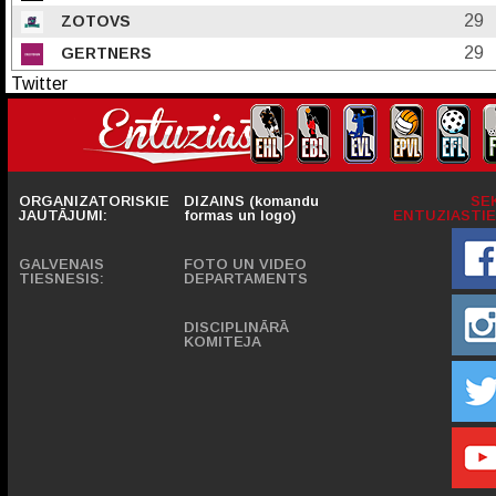
29
ZOTOVS
29
GERTNERS
Twitter
ORGANIZATORISKIE
DIZAINS (komandu
SE
JAUTĀJUMI:
formas un logo)
ENTUZIASTIE
GALVENAIS
FOTO UN VIDEO
TIESNESIS:
DEPARTAMENTS
DISCIPLINĀRĀ
KOMITEJA