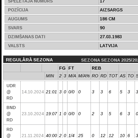
SPĒLĒTĀJA NUMURS
17
POZĪCIJA
AIZSARGS
AUGUMS
186 CM
SVARS
90
DZIMŠANAS DATI
27.03.1983
VALSTS
LATVIJA
REGULĀRĀ SEZONA
SEZONA SEZONA 2025/20
FG
FT
REB
MIN
2
3
M/A
M/A%
RO
RD
TOT
AS
TO
UDR
@
14.10.2024
21:01
3
0
0/0
0
3
3
6
5
3
RD
BND
@
23.10.2024
19:07
1
0
0/0
0
2
3
5
6
3
RD
RD
@
21.11.2024
40:00
2
0
1/4
25
0
12
12
10
6