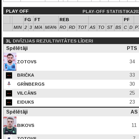
PLAY OFF
PLAY-OFF STATISTIKA20
FG
FT
REB
PF
MIN
2
3
M/A
M/A%
RO
RD
TOT
AS
TO
ST
BS
C
D
P
3L
DIVĪZIJAS REZULTIVITĀTES LĪDERI
Spēlētāji
PTS
34
ZOTOVS
33
BRIČKA
30
GRĪNBERGS
25
VILCĀNS
23
EIDUKS
Spēlētāji
AS
11
BIKOVS
7
ZOTOVS