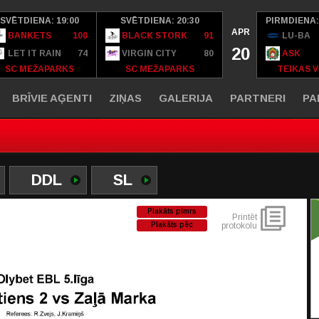
SVĒTDIENA: 19:00
SVĒTDIENA: 20:30
PIRMDIENA:
APR
BANKETS
100
BLACK STORK
91
LU-BA
20
LET IT RAIN
74
VIRGIN CITY
80
ASK
SC MEŽAPARKS
SC MEŽAPARKS
TEIKAS V
BRĪVIE AĢENTI
ZIŅAS
GALERIJA
PARTNERI
PA
DDL
SL
Plakāts pimrs
Printēt
Plakāts pēc
protokolu