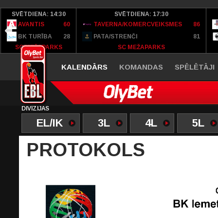
SVĒTDIENA: 14:30
SVĒTDIENA: 17:30
AVANTIS
60
TAVERNA/KOMERCVEIKSMES
86
BK TURĪBA
28
PATA/STRENČI
81
SC MEŽAPARKS
SC MEŽAPARKS
KALENDĀRS
KOMANDAS
SPĒLĒTĀJI
DIVĪZIJAS
EL/IK
3L
4L
5L
PROTOKOLS