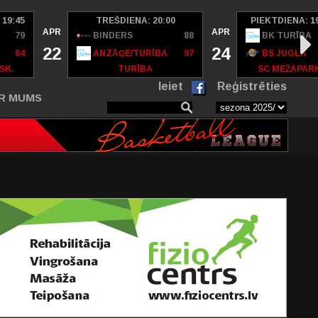
 19:45
TREŠDIENA: 20:00
PIEKTDIENA: 1
APR
APR
79
BINDERS
88
BK TURĪBA
22
24
84
ANZĀĢE/TURĪBA
97
BS JUGLA
SK.
TURĪBA
SC MEŽAPAR
Ieiet
Reģistrēties
R MUMS