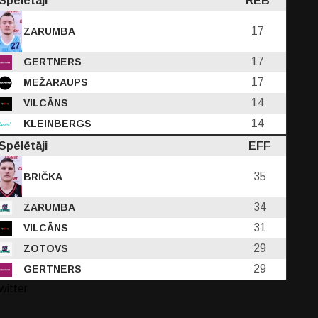
Spēlētāji
REB
17
ZARUMBA
17
GERTNERS
17
MEŽARAUPS
14
VILCĀNS
14
KLEINBERGS
Spēlētāji
EFF
35
BRIČKA
34
ZARUMBA
31
VILCĀNS
29
ZOTOVS
29
GERTNERS
witter