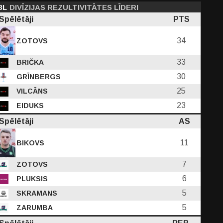
3L
DIVĪZIJAS REZULTIVITĀTES LĪDERI
Spēlētāji
PTS
34
ZOTOVS
33
BRIČKA
30
GRĪNBERGS
25
VILCĀNS
23
EIDUKS
Spēlētāji
AS
11
BIKOVS
7
ZOTOVS
6
PLUKSIS
5
SKRAMANS
5
ZARUMBA