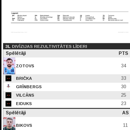
3L
DIVĪZIJAS REZULTIVITĀTES LĪDERI
Spēlētāji
PTS
34
ZOTOVS
33
BRIČKA
30
GRĪNBERGS
25
VILCĀNS
23
EIDUKS
Spēlētāji
AS
11
BIKOVS