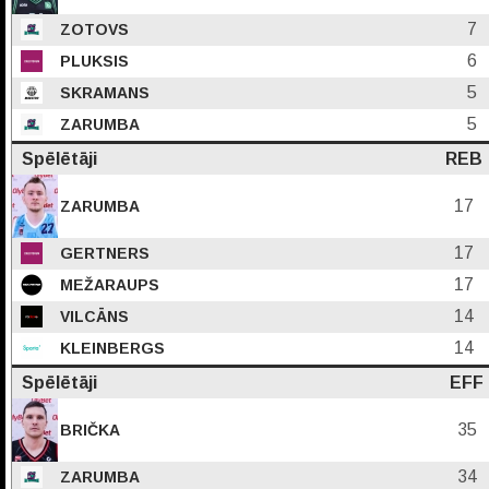
7
ZOTOVS
6
PLUKSIS
5
SKRAMANS
5
ZARUMBA
Spēlētāji
REB
17
ZARUMBA
17
GERTNERS
17
MEŽARAUPS
14
VILCĀNS
14
KLEINBERGS
Spēlētāji
EFF
35
BRIČKA
34
ZARUMBA