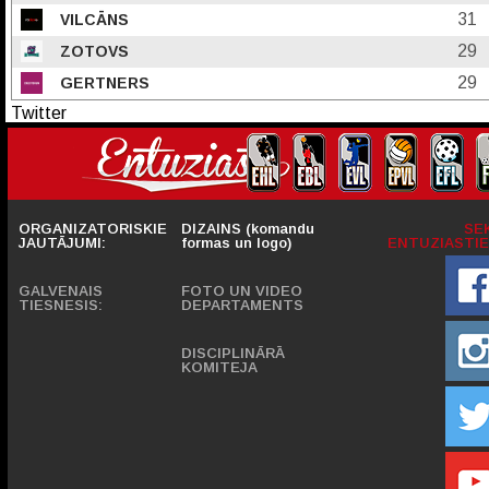
31
VILCĀNS
29
ZOTOVS
29
GERTNERS
Twitter
ORGANIZATORISKIE
DIZAINS (komandu
SE
JAUTĀJUMI:
formas un logo)
ENTUZIASTIE
GALVENAIS
FOTO UN VIDEO
TIESNESIS:
DEPARTAMENTS
DISCIPLINĀRĀ
KOMITEJA