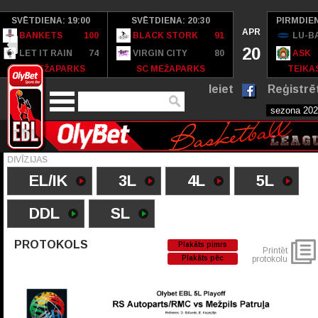
SVĒTDIENA: 19:00
SVĒTDIENA: 20:30
PIRMDIEN
APR
BANKETS
100
BLACK STORK
91
LU-B
20
LET IT RAIN
74
VIRGIN CITY
80
ASK
SC MEŽAPARKS
SC MEŽAPARKS
TEIKAS
Ieiet
Reģistrē
DIVĪZIJAS
EL/IK
3L
4L
5L
DDL
SL
PROTOKOLS
Plakāts pimrs
Printēt
Plakāts pēc
protokolu