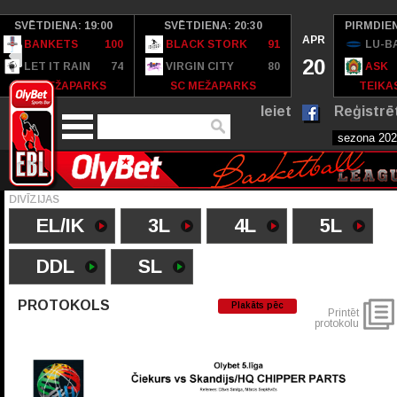
SVĒTDIENA: 19:00
SVĒTDIENA: 20:30
PIRMDIEN
APR
BANKETS
100
BLACK STORK
91
LU-B
20
LET IT RAIN
74
VIRGIN CITY
80
ASK
SC MEŽAPARKS
SC MEŽAPARKS
TEIKAS
Ieiet
Reģistrē
DIVĪZIJAS
EL/IK
3L
4L
5L
DDL
SL
PROTOKOLS
Plakāts pēc
Printēt
protokolu