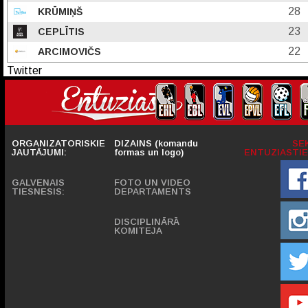
28
KRŪMIŅŠ
23
CEPLĪTIS
22
ARCIMOVIČS
Twitter
ORGANIZATORISKIE
DIZAINS (komandu
SE
JAUTĀJUMI:
formas un logo)
ENTUZIASTIE
GALVENAIS
FOTO UN VIDEO
TIESNESIS:
DEPARTAMENTS
DISCIPLINĀRĀ
KOMITEJA