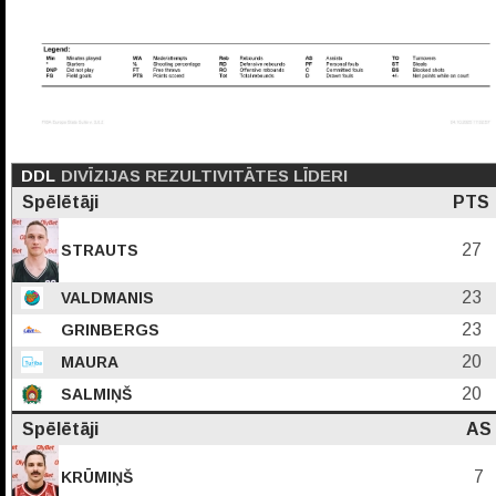
DDL
DIVĪZIJAS REZULTIVITĀTES LĪDERI
Spēlētāji
PTS
27
STRAUTS
23
VALDMANIS
23
GRINBERGS
20
MAURA
20
SALMIŅŠ
Spēlētāji
AS
7
KRŪMIŅŠ