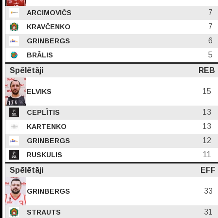
7
ARCIMOVIČS
7
KRAVČENKO
6
GRINBERGS
5
BRĀLIS
Spēlētāji
REB
15
ELVIKS
13
CEPLĪTIS
13
KARTENKO
12
GRINBERGS
11
RUSKULIS
Spēlētāji
EFF
33
GRINBERGS
31
STRAUTS