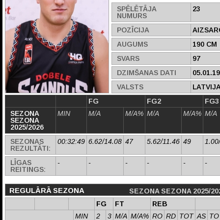
SPĒLĒTĀJA
23
NUMURS
POZĪCIJA
AIZSAR
AUGUMS
190 CM
SVARS
97
DZIMŠANAS DATI
05.01.1
VALSTS
LATVIJ
FG
FG2
FG3
SEZONA
MIN
M/A
M/A%
M/A
M/A%
M/A
SEZONA
2025/2026
SEZONAS
00:32:49
6.62/14.08
47
5.62/11.46
49
1.00
REZULTĀTI:
LĪGAS
-
-
-
-
-
-
REITINGS:
REGULĀRĀ SEZONA
SEZONA SEZONA 2025/20
FG
FT
REB
MIN
2
3
M/A
M/A%
RO
RD
TOT
AS
TO