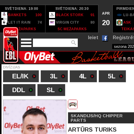
SVĒTDIENA: 19:00
SVĒTDIENA: 20:30
PIRMDIEN
APR
BANKETS
100
BLACK STORK
91
LU-B
20
LET IT RAIN
74
VIRGIN CITY
80
ASK
SC MEŽAPARKS
SC MEŽAPARKS
TEIKAS
Ieiet
Reģistrē
DIVĪZIJAS
EL/IK
3L
4L
5L
DDL
SL
SKANDIJS/HQ CHIPPER
PARTS
ARTŪRS TURIKS