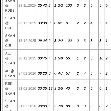
SKAN
@
29.11.2025
25:42
2
1
2/2
100
3
3
6
4
0
PDB2
SKAN
@
06.12.2025
33:38
3
0
0/1
0
2
2
4
7
4
BKB
SKAN
@
13.12.2025
29:04
6
3
2/2
100
0
3
3
8
1
ČIE
ALJ
@
20.12.2025
33:45
4
1
5/9
56
1
2
3
10
2
SKAN
JP @
24.01.2026
38:20
8
0
4/7
57
2
4
6
7
2
SKAN
REK
@
31.01.2026
30:35
13
3
2/5
40
3
3
6
6
1
SKAN
SKAN
@
21.02.2026
40:00
5
2
7/8
88
0
3
3
8
2