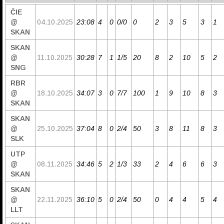
ČIE
@
04.10.2025
23:08
4
0
0/0
0
2
3
5
3
1
SKAN
SKAN
@
11.10.2025
30:28
7
1
1/5
20
8
2
10
5
2
SNG
RBR
@
18.10.2025
34:07
3
0
7/7
100
1
9
10
8
3
SKAN
SKAN
@
25.10.2025
37:04
8
0
2/4
50
3
8
11
8
3
SLK
UTP
@
08.11.2025
34:46
5
2
1/3
33
2
4
6
6
3
SKAN
SKAN
@
22.11.2025
36:10
5
0
2/4
50
0
4
4
5
4
LLT