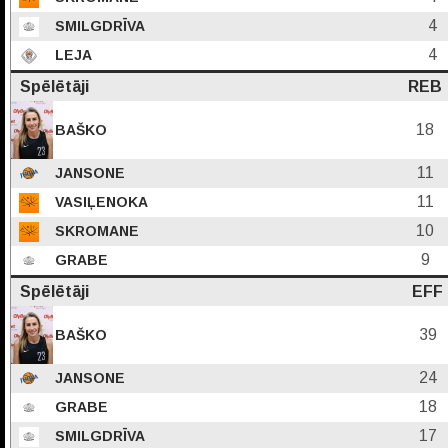
4
SMILGDRĪVA
4
LEJA
Spēlētāji
REB
18
BAŠKO
11
JANSONE
11
VASIĻENOKA
10
SKROMANE
9
GRABE
Spēlētāji
EFF
39
BAŠKO
24
JANSONE
18
GRABE
17
SMILGDRĪVA