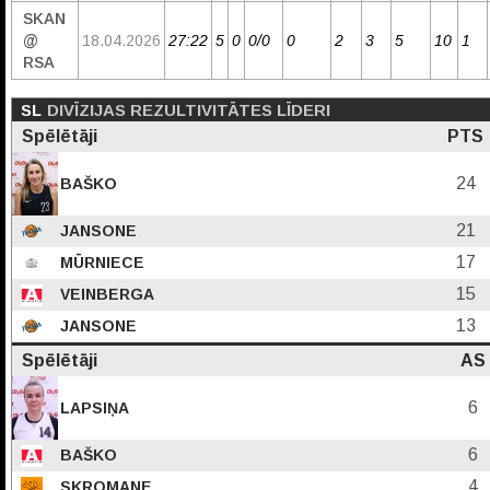
SKAN
@
18.04.2026
27:22
5
0
0/0
0
2
3
5
10
1
RSA
SL
DIVĪZIJAS REZULTIVITĀTES LĪDERI
Spēlētāji
PTS
24
BAŠKO
21
JANSONE
17
MŪRNIECE
15
VEINBERGA
13
JANSONE
Spēlētāji
AS
6
LAPSIŅA
6
BAŠKO
4
SKROMANE