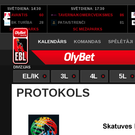
SVĒTDIENA: 14:30
SVĒTDIENA: 17:30
AVANTIS
60
TAVERNA/KOMERCVEIKSMES
86
BK TURĪBA
28
PATA/STRENČI
81
SC MEŽAPARKS
SC MEŽAPARKS
KALENDĀRS
KOMANDAS
SPĒLĒTĀJI
DIVĪZIJAS
EL/IK
3L
4L
5L
PROTOKOLS