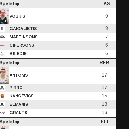
Spēlētāji
AS
9
VOSKIS
8
GAIGALIETIS
7
MARTINSONS
6
CIFERSONS
6
BRIEDIS
Spēlētāji
REB
17
ANTOMS
17
PIRRO
15
KANCĒVIČS
13
ELMANIS
13
GRANTS
Spēlētāji
EFF