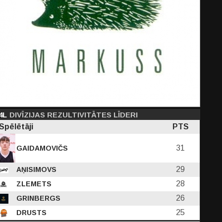
4L
DIVĪZIJAS REZULTIVITĀTES LĪDERI
Spēlētāji
PTS
31
GAIDAMOVIČS
29
AŅISIMOVS
28
ZLEMETS
26
GRINBERGS
25
DRUSTS