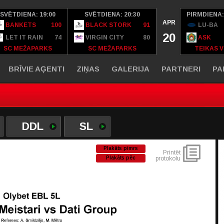
SVĒTDIENA: 19:00
SVĒTDIENA: 20:30
PIRMDIENA:
APR
BANKETS
100
BLACK STORK
91
LU-BA
20
LET IT RAIN
74
VIRGIN CITY
80
ASK
SC MEŽAPARKS
SC MEŽAPARKS
TEIKAS V
BRĪVIE AĢENTI
ZIŅAS
GALERIJA
PARTNERI
PA
DDL
SL
Plakāts pimrs
Printēt
Plakāts pēc
protokolu