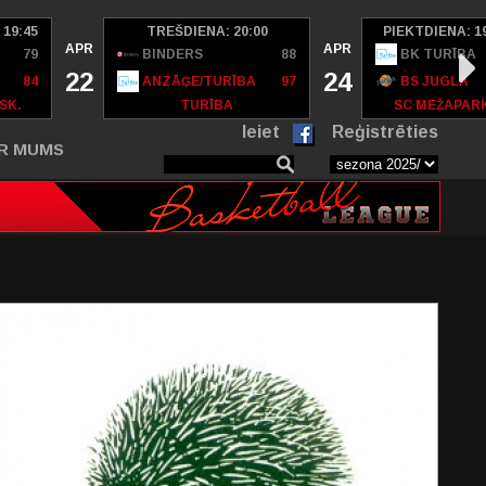
 19:45
TREŠDIENA: 20:00
PIEKTDIENA: 1
APR
APR
79
BINDERS
88
BK TURĪBA
22
24
84
ANZĀĢE/TURĪBA
97
BS JUGLA
SK.
TURĪBA
SC MEŽAPAR
Ieiet
Reģistrēties
R MUMS