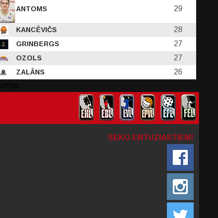
29
ANTOMS
28
KANCĒVIČS
27
GRINBERGS
27
OZOLS
26
ZALĀNS
witter
SEKO ENTUZIASTIEM!