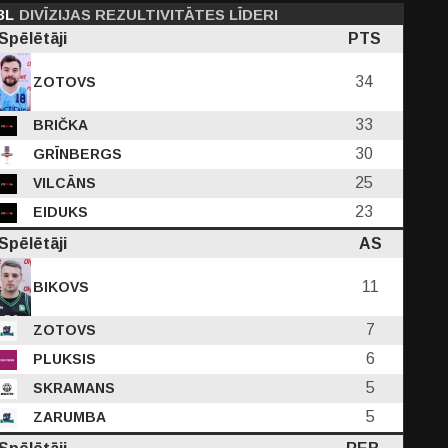
3L
DIVĪZIJAS REZULTIVITĀTES LĪDERI
Spēlētāji
PTS
34
ZOTOVS
33
BRIČKA
30
GRĪNBERGS
25
VILCĀNS
23
EIDUKS
Spēlētāji
AS
11
BIKOVS
7
ZOTOVS
6
PLUKSIS
5
SKRAMANS
5
ZARUMBA