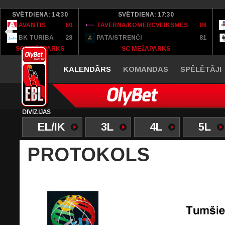
SVĒTDIENA: 14:30
SVĒTDIENA: 17:30
AVANTIS
60
TAVERNA/KOMERCVEIKSMES
86
BK TURĪBA
28
PATA/STRENČI
81
SC MEŽAPARKS
SC MEŽAPARKS
KALENDĀRS
KOMANDAS
SPĒLĒTĀJI
DIVĪZIJAS
EL/IK
3L
4L
5L
PROTOKOLS