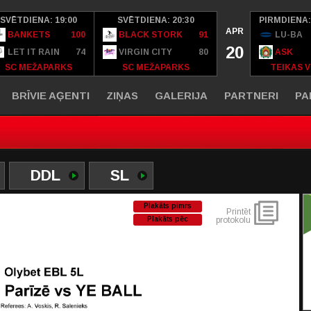
SVĒTDIENA: 19:00
SVĒTDIENA: 20:30
PIRMDIENA:
APR
BANKETS
100
BLACK STORK
91
LU-BA
20
LET IT RAIN
74
VIRGIN CITY
80
ASK
SC MEŽAPARKS
SC MEŽAPARKS
TEIKAS V
BRĪVIE AĢENTI
ZIŅAS
GALERIJA
PARTNERI
PA
DDL
SL
Plakāts pimrs
Printēt
Plakāts pēc
protokolu