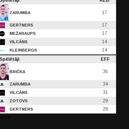
Spēlētāji
REB
17
ZARUMBA
17
GERTNERS
17
MEŽARAUPS
14
VILCĀNS
14
KLEINBERGS
Spēlētāji
EFF
35
BRIČKA
34
ZARUMBA
31
VILCĀNS
29
ZOTOVS
29
GERTNERS
witter