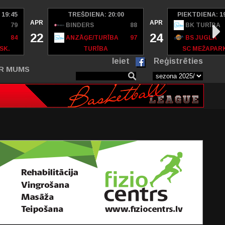
 19:45
TREŠDIENA: 20:00
PIEKTDIENA: 1
APR
APR
79
BINDERS
88
BK TURĪBA
22
24
84
ANZĀĢE/TURĪBA
97
BS JUGLA
SK.
TURĪBA
SC MEŽAPAR
Ieiet
Reģistrēties
R MUMS