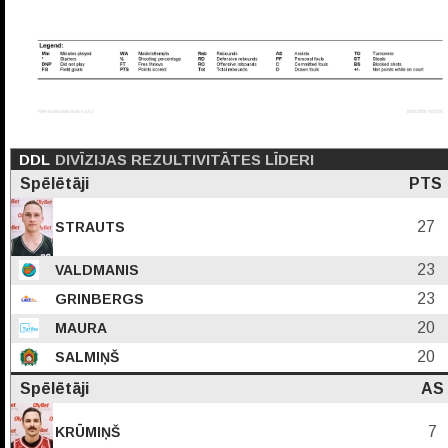
DDL
DIVĪZIJAS REZULTIVITĀTES LĪDERI
Spēlētāji
PTS
27
STRAUTS
23
VALDMANIS
23
GRINBERGS
20
MAURA
20
SALMIŅŠ
Spēlētāji
AS
7
KRŪMIŅŠ