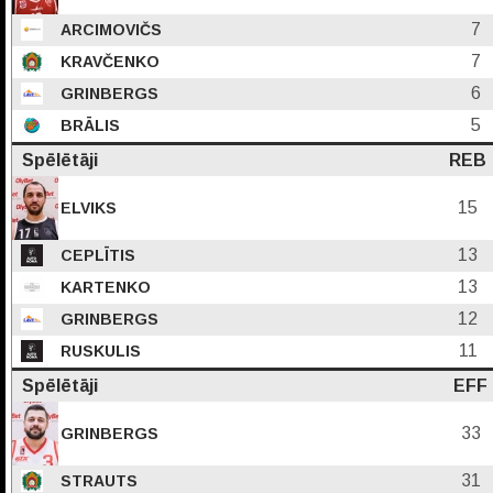
7
ARCIMOVIČS
7
KRAVČENKO
6
GRINBERGS
5
BRĀLIS
Spēlētāji
REB
15
ELVIKS
13
CEPLĪTIS
13
KARTENKO
12
GRINBERGS
11
RUSKULIS
Spēlētāji
EFF
33
GRINBERGS
31
STRAUTS