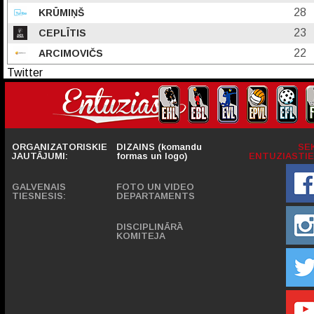
28
KRŪMIŅŠ
23
CEPLĪTIS
22
ARCIMOVIČS
Twitter
ORGANIZATORISKIE
DIZAINS (komandu
SE
JAUTĀJUMI:
formas un logo)
ENTUZIASTIE
GALVENAIS
FOTO UN VIDEO
TIESNESIS:
DEPARTAMENTS
DISCIPLINĀRĀ
KOMITEJA