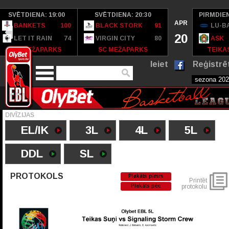
SVĒTDIENA: 19:00
SVĒTDIENA: 20:30
PIRMDIEN
APR
BANKETS
100
BLACK STORK
91
LU-B
20
LET IT RAIN
74
VIRGIN CITY
80
ASK
SC MEŽAPARKS
SC MEŽAPARKS
TEIKAS
Ieiet
Reģistrē
DIVĪZIJAS
EL/IK
3L
4L
5L
DDL
SL
PROTOKOLS
Plakāts pimrs
Printēt
Plakāts pēc
protokolu