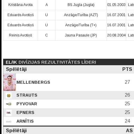
Kristiāna Avota
A
BS Jugla (Jugla)
01.05.2003
Lat
Eduards Avotiņš
U
Anzāģe/Turība (AZT)
16.07.2001
Lat
Eduards Avotiņš
U
Anzāģe/Turība (T+)
16.07.2001
Lat
Reinis Avotiņš
C
Jauna Pasaule (JP)
20.08.2004
Lat
EL/IK
DIVĪZIJAS REZULTIVITĀTES LĪDERI
Spēlētāji
PTS
27
MELLENBERGS
26
STRAUTS
25
PYVOVAR
25
EPNERS
24
ARNĪTIS
Spēlētāji
AS