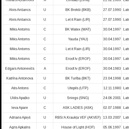
Ritvars Aņisimovs
A
Limbaži (Limb)
21.02.1989
Lat
Alvis Anšancs
U
BK Brekši (BKB)
27.07.1990
Lat
Alvis Anšancs
U
Let it Rain (LIR)
27.07.1990
Lat
Miks Antoms
C
BK Watex (WAT)
30.04.1997
Lat
Miks Antoms
C
Yauda (YAU)
30.04.1997
Lat
Miks Antoms
C
Let it Rain (LIR)
30.04.1997
Lat
Miks Antoms
C
Eroof.lv (EROF)
30.04.1997
Lat
Edgars Antonevičs
A
Eroof.lv (EROF)
30.04.1983
Lat
Katrīna Antonova
U
BK Turība (BKT)
23.04.1998
Lat
Atis Antons
C
Utepils (UTP)
12.11.1980
Lat
Uldis Apaļko
U
Sniegs (SNG)
24.06.2001
Lat
Ieva Apare
C
ASK LADIES (ASK)
02.07.1988
Lat
Adrians Apiņš
U
RBS/ A.Kraukļa VEF (AKVEF)
13.03.2007
Lat
Agris Apkalns
U
House of Light (HOF)
05.06.1997
Lat