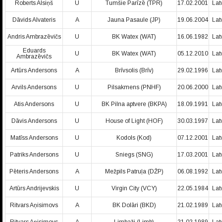
Roberts Alsiņš
U
Tumšie Parīzē (TPR)
17.02.2001
Lat
Dāvids Alvateris
A
Jauna Pasaule (JP)
19.06.2004
Lat
Andris Ambrazēvičs
U
BK Watex (WAT)
16.06.1982
Lat
Eduards
U
BK Watex (WAT)
05.12.2010
Lat
Ambrazēvičs
Artūrs Andersons
A
Brīvsolis (Brīv)
29.02.1996
Lat
Arvils Andersons
U
Pilsakmens (PNHF)
20.06.2000
Lat
Atis Andersons
U
BK Pilna aptvere (BKPA)
18.09.1991
Lat
Dāvis Andersons
U
House of Light (HOF)
30.03.1997
Lat
Matīss Andersons
U
Kodols (Kod)
07.12.2001
Lat
Patriks Andersons
U
Sniegs (SNG)
17.03.2001
Lat
Pēteris Andersons
A
Mežpils Patruļa (DŽP)
06.08.1992
Lat
Artūrs Andrijevskis
U
Virgin City (VCY)
22.05.1984
Lat
Ritvars Aņisimovs
A
BK Dolāri (BKD)
21.02.1989
Lat