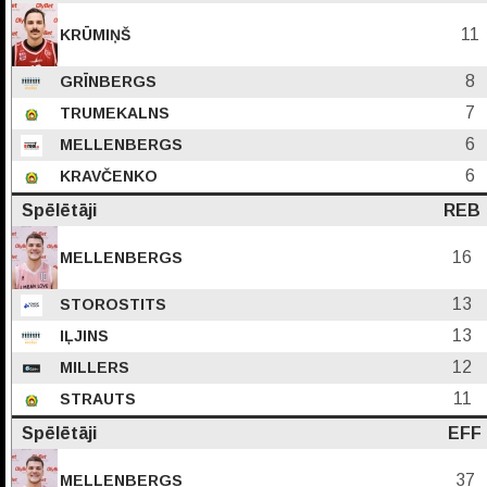
11
KRŪMIŅŠ
8
GRĪNBERGS
7
TRUMEKALNS
6
MELLENBERGS
6
KRAVČENKO
Spēlētāji
REB
16
MELLENBERGS
13
STOROSTITS
13
IĻJINS
12
MILLERS
11
STRAUTS
Spēlētāji
EFF
37
MELLENBERGS