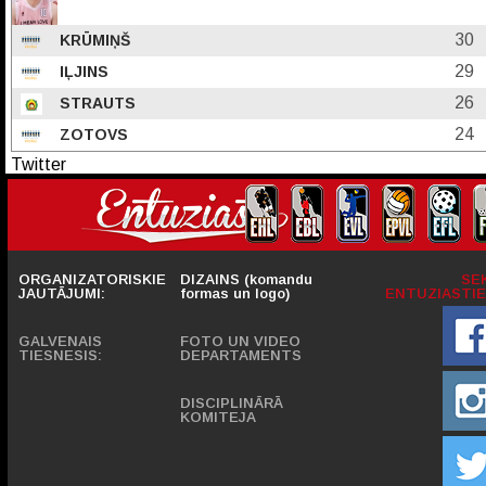
30
KRŪMIŅŠ
29
IĻJINS
26
STRAUTS
24
ZOTOVS
Twitter
ORGANIZATORISKIE
DIZAINS (komandu
SE
JAUTĀJUMI:
formas un logo)
ENTUZIASTIE
GALVENAIS
FOTO UN VIDEO
TIESNESIS:
DEPARTAMENTS
DISCIPLINĀRĀ
KOMITEJA