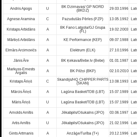
BK Dzirnavas/ GP NORD
Andris Apogs
U
29.03.1996
Lat
(BKDZ)
Agnese Aramina
C
Pazudušās Pērles (PZP)
13.05.1992
Lat
BK Fano Latgola/GJ Grupa
Kristaps Arbidāns
A
19.02.2003
Lat
(FL)
Mārtiņš Arbidāns
A
KE Performance (KEP)
09.07.1988
Lat
Elmārs Arcimovičs
A
Elektrum (ELK)
27.10.1996
Lat
Jānis Āre
A
BK Ķekava/Bebe.lv (Bebe)
01.01.1987
Lat
Markuss-Ernests
A
BK Pilžņi (BKP)
02.10.2010
Lat
Ārgalis
Skandijs/HQ CHIPPER PARTS
Kristaps Āriņš
C
13.08.1993
Lat
(SKAN)
Mārcis Āriņš
A
Lagūna Basket/TDB (LBT)
15.07.1989
Lat
Māris Āriņš
U
Lagūna Basket/TDB (LBT)
15.07.1989
Lat
Arnolds Arnītis
A
Jēkabpils/Ošukalns (JPO)
03.06.1997
Lat
Artis Arnītis
U
Jēkabpils/Ošukalns (JPO)
21.02.1996
Lat
Gints Artmanis
A
Anzāģe/Turība (T+)
20.12.1996
Lat