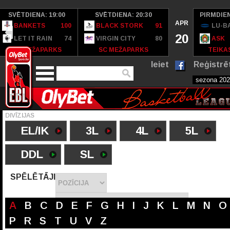
SVĒTDIENA: 19:00
SVĒTDIENA: 20:30
PIRMDIEN
APR
BANKETS
100
BLACK STORK
91
LU-B
20
LET IT RAIN
74
VIRGIN CITY
80
ASK
SC MEŽAPARKS
SC MEŽAPARKS
TEIKAS
Ieiet
Reģistrē
DIVĪZIJAS
EL/IK
3L
4L
5L
DDL
SL
SPĒLĒTĀJI
A
B
C
D
E
F
G
H
I
J
K
L
M
N
O
P
R
S
T
U
V
Z