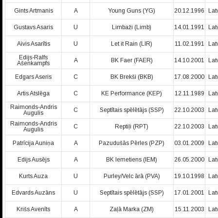
Gints Artmanis
A
Young Guns (YG)
20.12.1996
Lat
Gustavs Asaris
U
Limbaži (Limb)
14.01.1991
Lat
Aivis Asarītis
U
Let it Rain (LIR)
11.02.1991
Lat
Edijs-Ralfs
A
BK Faer (FAER)
14.10.2001
Lat
Ašenkampfs
Edgars Aseris
C
BK Brekši (BKB)
17.08.2000
Lat
Artis Atslēga
C
KE Performance (KEP)
12.11.1989
Lat
Raimonds-Andris
C
Septītais spēlētājs (SSP)
22.10.2003
Lat
Augulis
Raimonds-Andris
C
Reptiļi (RPT)
22.10.2003
Lat
Augulis
Patrīcija Auniņa
A
Pazudušās Pērles (PZP)
03.01.2009
Lat
Edijs Ausējs
A
BK Iemetiens (IEM)
26.05.2000
Lat
Kurts Auza
U
Purley/Velc ārā (PVA)
19.10.1998
Lat
Edvards Auzāns
U
Septītais spēlētājs (SSP)
17.01.2001
Lat
Krišs Avenīts
A
Zaļā Marka (ZM)
15.11.2003
Lat