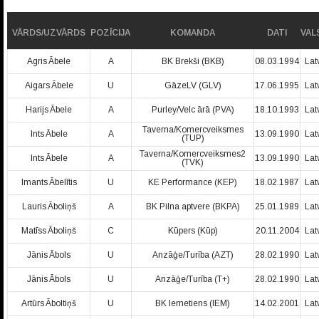
VĀRDS/UZVĀRDS
POZĪCIJA
KOMANDA
DATI
VAL
Agris Ābele
A
BK Brekši (BKB)
08.03.1994
Lat
Aigars Ābele
U
GāzeLV (GLV)
17.06.1995
Lat
Harijs Ābele
A
Purley/Velc ārā (PVA)
18.10.1993
Lat
Taverna/Komercveiksmes
Ints Ābele
A
13.09.1990
Lat
(TUP)
Taverna/Komercveiksmes2
Ints Ābele
A
13.09.1990
Lat
(TVK)
Imants Ābelītis
U
KE Performance (KEP)
18.02.1987
Lat
Lauris Āboliņš
A
BK Pilna aptvere (BKPA)
25.01.1989
Lat
Matīss Āboliņš
C
Kūpers (Kūp)
20.11.2004
Lat
Jānis Ābols
U
Anzāģe/Turība (AZT)
28.02.1990
Lat
Jānis Ābols
U
Anzāģe/Turība (T+)
28.02.1990
Lat
Artūrs Āboltiņš
U
BK Iemetiens (IEM)
14.02.2001
Lat