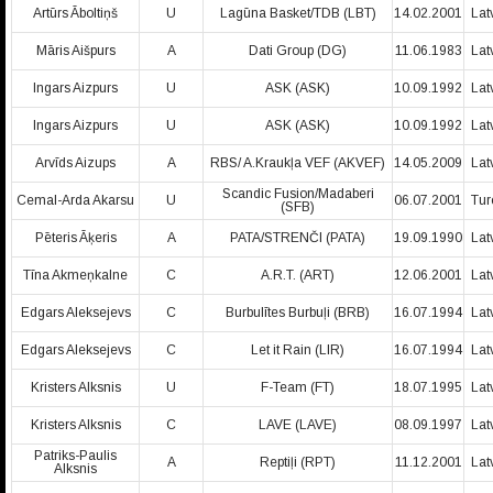
Artūrs Āboltiņš
U
Lagūna Basket/TDB (LBT)
14.02.2001
Lat
Māris Aišpurs
A
Dati Group (DG)
11.06.1983
Lat
Ingars Aizpurs
U
ASK (ASK)
10.09.1992
Lat
Ingars Aizpurs
U
ASK (ASK)
10.09.1992
Lat
Arvīds Aizups
A
RBS/ A.Kraukļa VEF (AKVEF)
14.05.2009
Lat
Scandic Fusion/Madaberi
Cemal-Arda Akarsu
U
06.07.2001
Tur
(SFB)
Pēteris Āķeris
A
PATA/STRENČI (PATA)
19.09.1990
Lat
Tīna Akmeņkalne
C
A.R.T. (ART)
12.06.2001
Lat
Edgars Aleksejevs
C
Burbulītes Burbuļi (BRB)
16.07.1994
Lat
Edgars Aleksejevs
C
Let it Rain (LIR)
16.07.1994
Lat
Kristers Alksnis
U
F-Team (FT)
18.07.1995
Lat
Kristers Alksnis
C
LAVE (LAVE)
08.09.1997
Lat
Patriks-Paulis
A
Reptiļi (RPT)
11.12.2001
Lat
Alksnis