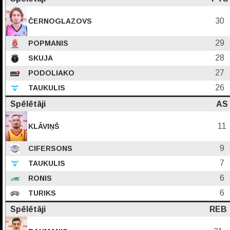
30
ČERNOGLAZOVS
29
POPMANIS
28
SKUJA
27
PODOLIAKO
26
TAUKULIS
Spēlētāji
AS
11
KLĀVIŅŠ
9
CIFERSONS
7
TAUKULIS
6
RONIS
6
TURIKS
Spēlētāji
REB