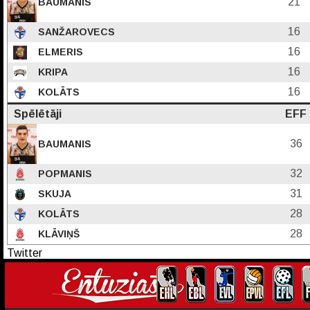
21
BAUMANIS
16
SANŽAROVECS
16
ELMERIS
16
KRIPA
16
KOLĀTS
Spēlētāji
EFF
36
BAUMANIS
32
POPMANIS
31
SKUJA
28
KOLĀTS
28
KLĀVIŅŠ
Twitter