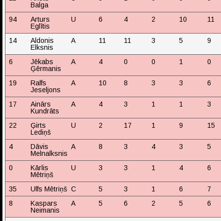
Balga
94
Arturs
U
6
4
2
10
11
Eglītis
14
Aldonis
A
11
11
3
5
9
Elksnis
6
Jēkabs
A
4
0
0
1
0
Ģērmanis
19
Ralfs
A
10
8
3
3
6
Jeseljons
17
Ainārs
A
4
3
1
1
3
Kundrāts
22
Ģirts
U
2
17
1
9
15
Lediņš
4
Dāvis
A
8
3
4
3
5
Melnalksnis
0
Kārlis
U
3
3
1
4
6
Mētriņš
35
Ulfs Mētriņš
C
5
3
1
6
7
8
Kaspars
A
5
6
2
5
6
Neimanis