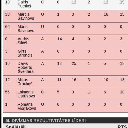
18
Dairis
C
8
12
2
12
19
Putniņš
33
Mārcis
U
1
3
2
16
15
Savinovs
66
Māris
U
0
0
0
0
0
Savinovs
0
Andris
A
14
4
0
2
3
Siliņš
3
Ģirts
A
0
0
0
0
0
Strencis
10
Dāvis-
A
13
25
1
5
18
Roberts
Šveiders
12
Mikus
A
11
16
3
10
18
Trauliņš
55
Laimonis
C
5
3
1
6
10
Ustrisovs
1
Romāns
U
0
0
0
0
0
Višņakovs
5L
DIVĪZIJAS REZULTIVITĀTES LĪDERI
Spēlētāji
PTS