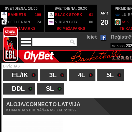
SVĒTDIENA: 19:00
SVĒTDIENA: 20:30
PIRMDIEN
APR
BANKETS
100
BLACK STORK
91
LU-B
20
LET IT RAIN
74
VIRGIN CITY
80
ASK
SC MEŽAPARKS
SC MEŽAPARKS
TEIKAS
Ieiet
Reģistrē
DIVĪZIJAS
EL/IK
3L
4L
5L
DDL
SL
ALOJA/CONNECTO LATVIJA
KOMANDAS DIBINĀŠANAS GADS: 2022