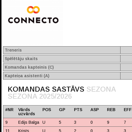
Treneris
Spēlētāju skaits
Komandas kapteinis (C)
Kapteiņa asistenti (A)
KOMANDAS SASTĀVS
SEZONA
SEZONA 2025/2026
#NR
Vārds
POS
GP
PTS
ASP
REB
EFF
uzvārds
9
Edijs Balga
U
5
3
0
9
7
11
Krists
U
5
2
0
3
3