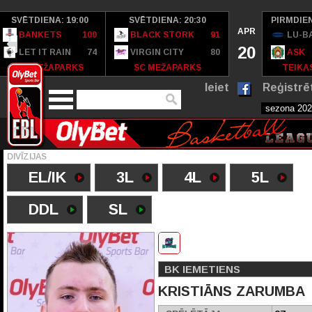
SVĒTDIENA: 19:00
SVĒTDIENA: 20:30
PIRMDIEN
APR
BANKETS
100
BLACK STORK
91
LU-B
20
LET IT RAIN
74
VIRGIN CITY
80
ASK
SC MEŽAPARKS
SC MEŽAPARKS
TEIKAS
Ieiet
Reģistrē
DIVĪZIJAS
EL/IK
3L
4L
5L
DDL
SL
BK IEMETIENS
KRISTIĀNS ZARUMBA