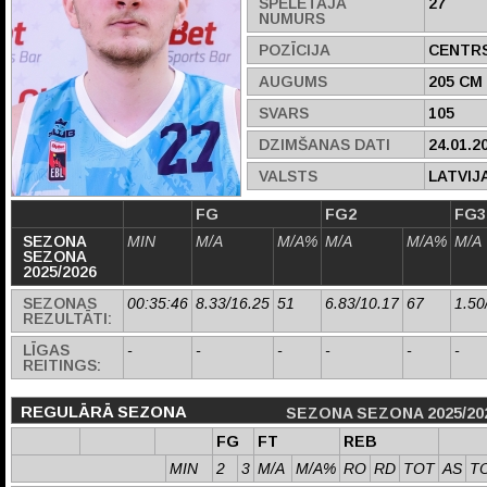
SPĒLĒTĀJA
27
NUMURS
POZĪCIJA
CENTR
AUGUMS
205 CM
SVARS
105
DZIMŠANAS DATI
24.01.2
VALSTS
LATVIJ
FG
FG2
FG3
SEZONA
MIN
M/A
M/A%
M/A
M/A%
M/A
SEZONA
2025/2026
SEZONAS
00:35:46
8.33/16.25
51
6.83/10.17
67
1.50
REZULTĀTI:
LĪGAS
-
-
-
-
-
-
REITINGS:
REGULĀRĀ SEZONA
SEZONA SEZONA 2025/20
FG
FT
REB
MIN
2
3
M/A
M/A%
RO
RD
TOT
AS
T