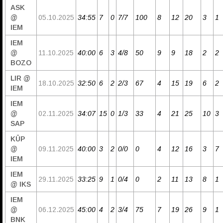
ASK
@
05.10.2025
34:55
7
0
7/7
100
8
12
20
3
1
IEM
IEM
@
11.10.2025
40:00
6
3
4/8
50
9
9
18
2
2
BOZO
LIR @
18.10.2025
32:50
6
2
2/3
67
4
15
19
6
2
IEM
IEM
@
02.11.2025
34:07
15
0
1/3
33
4
21
25
10
3
SAP
KŪP
@
09.11.2025
40:00
3
2
0/0
0
4
12
16
3
7
IEM
IEM
29.11.2025
33:25
9
1
0/4
0
2
11
13
8
1
@ IKS
IEM
@
06.12.2025
45:00
4
2
3/4
75
7
19
26
9
1
BNK