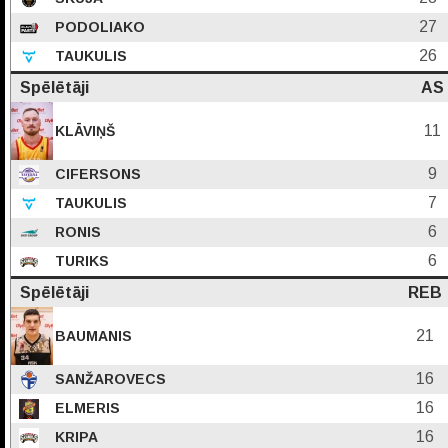
27
PODOLIAKO
26
TAUKULIS
Spēlētāji
AS
11
KLĀVIŅŠ
9
CIFERSONS
7
TAUKULIS
6
RONIS
6
TURIKS
Spēlētāji
REB
21
BAUMANIS
16
SANŽAROVECS
16
ELMERIS
16
KRIPA