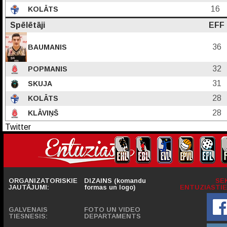
16
KOLĀTS
Spēlētāji
EFF
36
BAUMANIS
32
POPMANIS
31
SKUJA
28
KOLĀTS
28
KLĀVIŅŠ
Twitter
ORGANIZATORISKIE
DIZAINS (komandu
SE
JAUTĀJUMI:
formas un logo)
ENTUZIASTIE
GALVENAIS
FOTO UN VIDEO
TIESNESIS:
DEPARTAMENTS