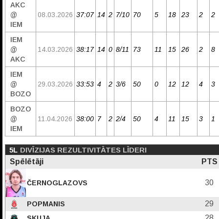
AKC
@
08.03.2026
37:07
14
2
7/10
70
5
18
23
2
2
IEM
IEM
@
14.03.2026
38:17
14
0
8/11
73
11
15
26
2
8
AKC
IEM
@
29.03.2026
33:53
4
2
3/6
50
0
12
12
4
3
BOZO
BOZO
@
11.04.2026
38:00
7
2
2/4
50
4
11
15
3
1
IEM
5L
DIVĪZIJAS REZULTIVITĀTES LĪDERI
Spēlētāji
PTS
30
ČERNOGLAZOVS
29
POPMANIS
28
SKUJA