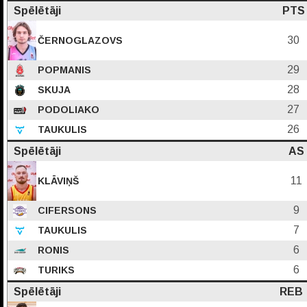
Spēlētāji
PTS
30
ČERNOGLAZOVS
29
POPMANIS
28
SKUJA
27
PODOLIAKO
26
TAUKULIS
Spēlētāji
AS
11
KLĀVIŅŠ
9
CIFERSONS
7
TAUKULIS
6
RONIS
6
TURIKS
Spēlētāji
REB