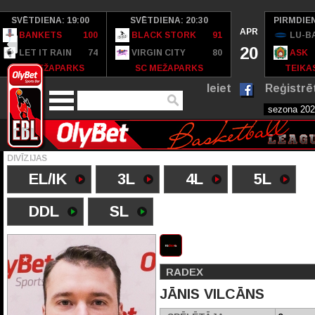
SVĒTDIENA: 19:00
SVĒTDIENA: 20:30
PIRMDIEN
APR
BANKETS
100
BLACK STORK
91
LU-B
20
LET IT RAIN
74
VIRGIN CITY
80
ASK
SC MEŽAPARKS
SC MEŽAPARKS
TEIKAS
Ieiet
Reģistrē
DIVĪZIJAS
EL/IK
3L
4L
5L
DDL
SL
RADEX
JĀNIS VILCĀNS