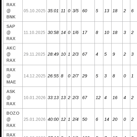
RAX
@
05.10.2025
35:01
11
0
3/5
60
5
13
18
2
6
BNK
SAP
@
11.10.2025
30:58
14
0
1/6
17
8
10
18
3
2
RAX
AKC
@
29.11.2025
28:49
10
1
2/3
67
4
5
9
2
3
RAX
RAX
@
14.12.2025
26:55
8
0
2/7
29
5
3
8
0
1
MAE
ASK
@
10.01.2026
33:13
13
2
2/3
67
12
4
16
4
2
RAX
BOZO
@
25.01.2026
40:00
12
1
2/4
50
6
14
20
0
2
RAX
RAX