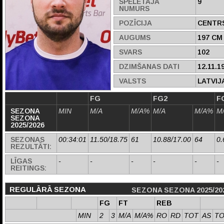
SPĒLĒTĀJA
9
NUMURS
POZĪCIJA
CENTR
AUGUMS
197 CM
SVARS
102
DZIMŠANAS DATI
12.11.1
VALSTS
LATVIJ
FG
FG2
F
SEZONA
MIN
M/A
M/A%
M/A
M/A%
M
SEZONA
2025/2026
SEZONAS
00:34:01
11.50/18.75
61
10.88/17.00
64
0.
REZULTĀTI:
LĪGAS
-
-
-
-
-
-
REITINGS:
REGULĀRĀ SEZONA
SEZONA SEZONA 2025/20
FG
FT
REB
MIN
2
3
M/A
M/A%
RO
RD
TOT
AS
T