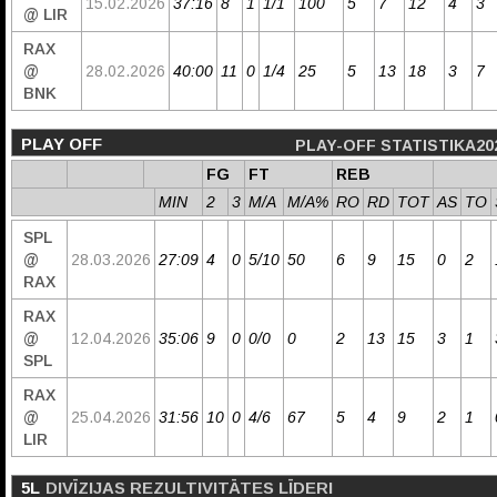
15.02.2026
37:16
8
1
1/1
100
5
7
12
4
3
@ LIR
RAX
@
28.02.2026
40:00
11
0
1/4
25
5
13
18
3
7
BNK
PLAY OFF
PLAY-OFF STATISTIKA20
FG
FT
REB
MIN
2
3
M/A
M/A%
RO
RD
TOT
AS
TO
SPL
@
28.03.2026
27:09
4
0
5/10
50
6
9
15
0
2
RAX
RAX
@
12.04.2026
35:06
9
0
0/0
0
2
13
15
3
1
SPL
RAX
@
25.04.2026
31:56
10
0
4/6
67
5
4
9
2
1
LIR
5L
DIVĪZIJAS REZULTIVITĀTES LĪDERI