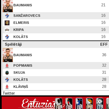
21
BAUMANIS
16
SANŽAROVECS
16
ELMERIS
16
KRIPA
16
KOLĀTS
Spēlētāji
EFF
36
BAUMANIS
32
POPMANIS
31
SKUJA
28
KOLĀTS
28
KLĀVIŅŠ
Twitter