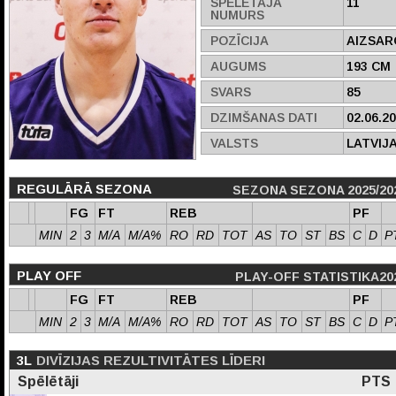
SPĒLĒTĀJA
11
NUMURS
POZĪCIJA
AIZSAR
AUGUMS
193 CM
SVARS
85
DZIMŠANAS DATI
02.06.2
VALSTS
LATVIJ
REGULĀRĀ SEZONA
SEZONA SEZONA 2025/20
FG
FT
REB
PF
MIN
2
3
M/A
M/A%
RO
RD
TOT
AS
TO
ST
BS
C
D
P
PLAY OFF
PLAY-OFF STATISTIKA20
FG
FT
REB
PF
MIN
2
3
M/A
M/A%
RO
RD
TOT
AS
TO
ST
BS
C
D
P
3L
DIVĪZIJAS REZULTIVITĀTES LĪDERI
Spēlētāji
PTS