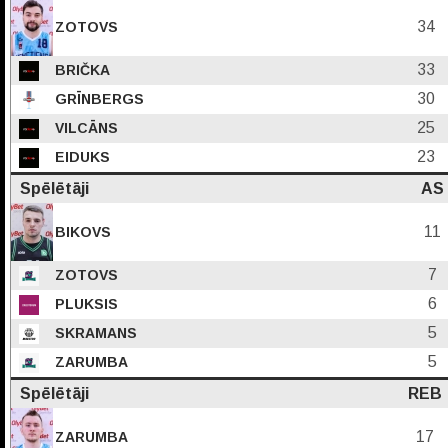
34
ZOTOVS
33
BRIČKA
30
GRĪNBERGS
25
VILCĀNS
23
EIDUKS
Spēlētāji
AS
11
BIKOVS
7
ZOTOVS
6
PLUKSIS
5
SKRAMANS
5
ZARUMBA
Spēlētāji
REB
17
ZARUMBA