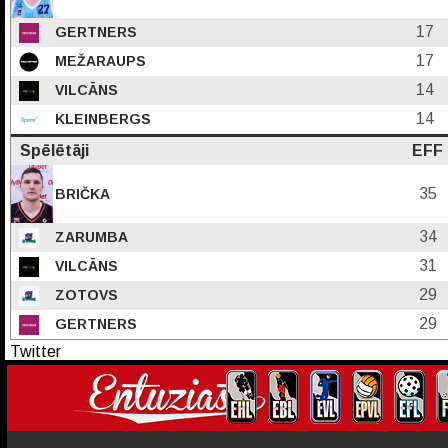
17
GERTNERS
17
MEŽARAUPS
14
VILCĀNS
14
KLEINBERGS
Spēlētāji
EFF
35
BRIČKA
34
ZARUMBA
31
VILCĀNS
29
ZOTOVS
29
GERTNERS
Twitter