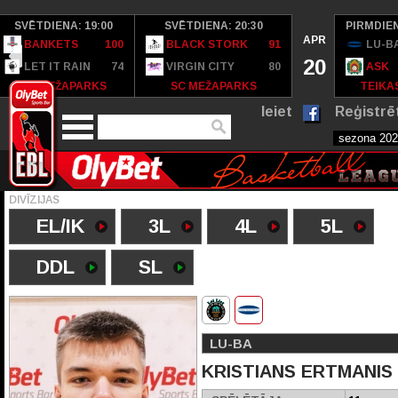
SVĒTDIENA: 19:00
SVĒTDIENA: 20:30
PIRMDIEN
APR
BANKETS
100
BLACK STORK
91
LU-B
20
LET IT RAIN
74
VIRGIN CITY
80
ASK
SC MEŽAPARKS
SC MEŽAPARKS
TEIKAS
Ieiet
Reģistrē
DIVĪZIJAS
EL/IK
3L
4L
5L
DDL
SL
LU-BA
KRISTIANS ERTMANIS