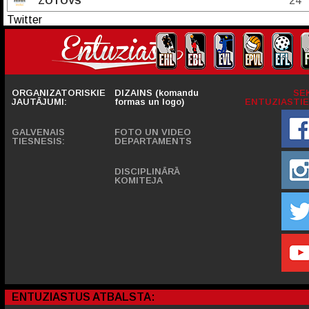
24
ZOTOVS
Twitter
ORGANIZATORISKIE
DIZAINS (komandu
SE
JAUTĀJUMI:
formas un logo)
ENTUZIASTIE
GALVENAIS
FOTO UN VIDEO
TIESNESIS:
DEPARTAMENTS
DISCIPLINĀRĀ
KOMITEJA
ENTUZIASTUS ATBALSTA: