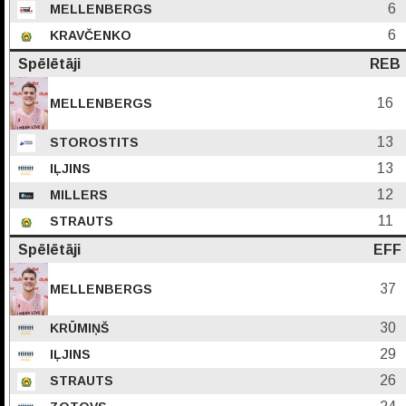
6
MELLENBERGS
6
KRAVČENKO
Spēlētāji
REB
16
MELLENBERGS
13
STOROSTITS
13
IĻJINS
12
MILLERS
11
STRAUTS
Spēlētāji
EFF
37
MELLENBERGS
30
KRŪMIŅŠ
29
IĻJINS
26
STRAUTS