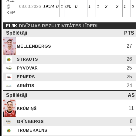
ALŽ
@
08.03.2026
19:34
0
1
0/0
0
1
1
2
2
1
2
KEP
EL/IK
DIVĪZIJAS REZULTIVITĀTES LĪDERI
Spēlētāji
PTS
27
MELLENBERGS
26
STRAUTS
25
PYVOVAR
25
EPNERS
24
ARNĪTIS
Spēlētāji
AS
11
KRŪMIŅŠ
8
GRĪNBERGS
7
TRUMEKALNS