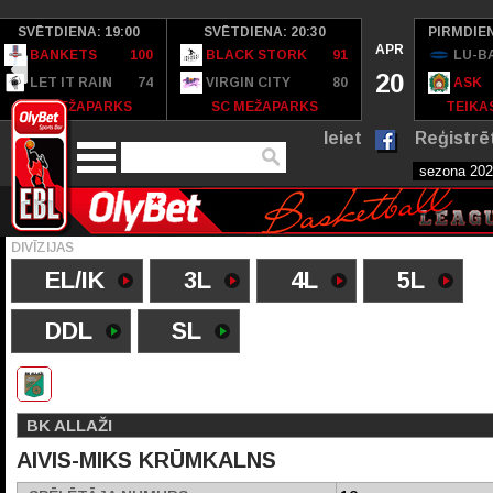
SVĒTDIENA: 19:00
SVĒTDIENA: 20:30
PIRMDIEN
APR
BANKETS
100
BLACK STORK
91
LU-B
20
LET IT RAIN
74
VIRGIN CITY
80
ASK
SC MEŽAPARKS
SC MEŽAPARKS
TEIKAS
Ieiet
Reģistrē
DIVĪZIJAS
EL/IK
3L
4L
5L
DDL
SL
BK ALLAŽI
AIVIS-MIKS KRŪMKALNS