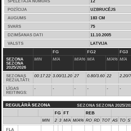
SPĒLĒTĀJA NUMURS
12
POZĪCIJA
UZBRUCĒJS
AUGUMS
183 CM
SVARS
75
DZIMŠANAS DATI
11.10.2005
VALSTS
LATVIJA
FG
FG2
FG3
SEZONA
MIN
M/A
M/A%
M/A
M/A%
M/A
SEZONA
2025/2026
SEZONAS
00:17:22
3.00/11.20
27
0.80/3.60
22
2.20/
REZULTĀTI:
LĪGAS
-
-
-
-
-
-
REITINGS:
REGULĀRĀ SEZONA
SEZONA SEZONA 2025/20
FG
FT
REB
MIN
2
3
M/A
M/A%
RO
RD
TOT
AS
TO
S
FLA