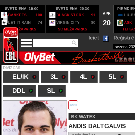
SVĒTDIENA: 19:00
SVĒTDIENA: 20:30
PIRMDIEN
APR
BANKETS
100
BLACK STORK
91
LU-B
20
LET IT RAIN
74
VIRGIN CITY
80
ASK
SC MEŽAPARKS
SC MEŽAPARKS
TEIKAS
Ieiet
Reģistrē
DIVĪZIJAS
EL/IK
3L
4L
5L
DDL
SL
BK WATEX
ANDIS BALTGALVIS