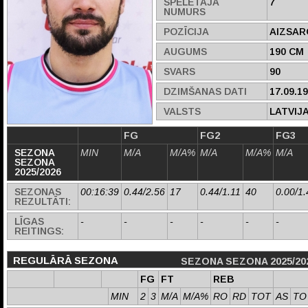
SPĒLĒTĀJA
7
NUMURS
POZĪCIJA
AIZSAR
AUGUMS
190 CM
SVARS
90
DZIMŠANAS DATI
17.09.1
VALSTS
LATVIJ
FG
FG2
FG3
SEZONA
MIN
M/A
M/A%
M/A
M/A%
M/A
SEZONA
2025/2026
SEZONAS
00:16:39
0.44/2.56
17
0.44/1.11
40
0.00/1.
REZULTĀTI:
LĪGAS
-
-
-
-
-
-
REITINGS:
REGULĀRĀ SEZONA
SEZONA SEZONA 2025/20
FG
FT
REB
MIN
2
3
M/A
M/A%
RO
RD
TOT
AS
TO