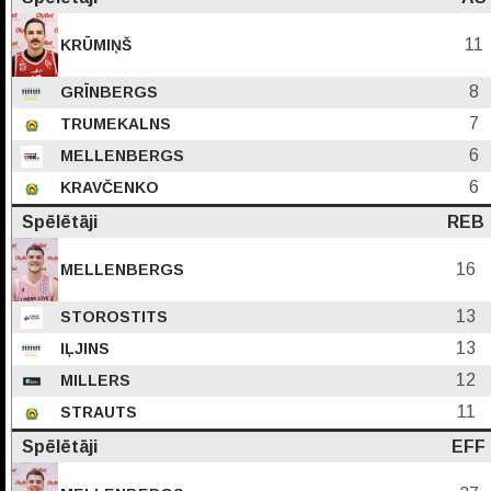
11
KRŪMIŅŠ
8
GRĪNBERGS
7
TRUMEKALNS
6
MELLENBERGS
6
KRAVČENKO
Spēlētāji
REB
16
MELLENBERGS
13
STOROSTITS
13
IĻJINS
12
MILLERS
11
STRAUTS
Spēlētāji
EFF