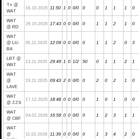
T+ @
16.10.2025
11:50
1
0
0/0
0
0
1
1
1
0
WAT
WAT
29.10.2025
17:43
0
0
0/0
0
1
1
2
1
0
@ RD
WAT
@ LU-
05.11.2025
12:09
0
0
0/0
0
1
1
2
0
3
BA
LBT @
13.11.2025
29:49
1
0
1/2
50
0
1
1
2
1
WAT
WAT
@
19.11.2025
09:43
2
0
0/0
0
2
0
2
1
0
LAVE
WAT
17.12.2025
18:48
0
0
0/0
0
1
0
1
0
0
@ ZZS
WAT
04.02.2026
16:58
0
0
0/0
0
1
2
3
1
1
@ CBF
WAT
@
11.02.2026
11:39
0
0
0/0
0
1
3
4
2
0