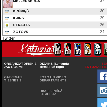
37
MELLENBERGS
30
KRŪMIŅŠ
29
IĻJINS
26
STRAUTS
24
ZOTOVS
Twitter
ORGANIZATORISKIE
DIZAINS (komandu
SE
JAUTĀJUMI:
formas un logo)
ENTUZIASTIE
GALVENAIS
FOTO UN VIDEO
TIESNESIS:
DEPARTAMENTS
DISCIPLINĀRĀ
KOMITEJA