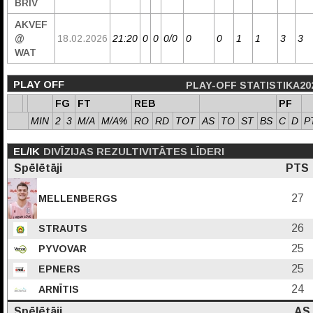
BRĪV
AKVEF
@
18.02.2026
21:20
0
0
0/0
0
0
1
1
3
3
WAT
PLAY OFF
PLAY-OFF STATISTIKA20
FG
FT
REB
PF
MIN
2
3
M/A
M/A%
RO
RD
TOT
AS
TO
ST
BS
C
D
P
EL/IK
DIVĪZIJAS REZULTIVITĀTES LĪDERI
Spēlētāji
PTS
27
MELLENBERGS
26
STRAUTS
25
PYVOVAR
25
EPNERS
24
ARNĪTIS
Spēlētāji
AS