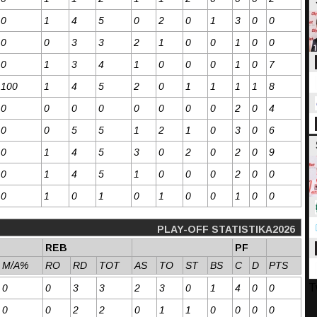
0
1
4
5
0
2
0
1
3
0
0
0
0
3
3
2
1
0
0
1
0
0
0
1
3
4
1
0
0
0
1
0
7
100
1
4
5
2
0
1
1
1
1
8
0
0
0
0
0
0
0
0
2
0
4
0
0
5
5
1
2
1
0
3
0
6
0
1
4
5
3
0
2
0
2
0
9
0
1
4
5
1
0
0
0
2
0
0
0
1
0
1
0
1
0
0
1
0
0
PLAY-OFF STATISTIKA2026
REB
PF
M/A%
RO
RD
TOT
AS
TO
ST
BS
C
D
PTS
T
0
0
3
3
2
3
0
1
4
0
0
0
0
2
2
0
1
1
0
0
0
0