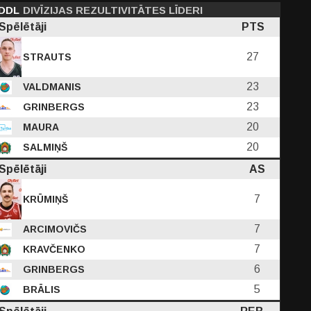
DDL
DIVĪZIJAS REZULTIVITĀTES LĪDERI
Spēlētāji
PTS
27
STRAUTS
23
VALDMANIS
PF
23
GRINBERGS
C
D
EFF
PTS
20
MAURA
20
SALMIŅŠ
8
1.73
0.09
4.73
3.45
Spēlētāji
AS
-
-
570
653
7
KRŪMIŅŠ
7
ARCIMOVIČS
7
KRAVČENKO
6
GRINBERGS
5
BRĀLIS