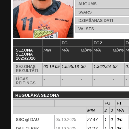
AUGUMS
SVARS
DZIMŠANAS DATI
VALSTS
FG
FG2
F
SEZONA
MIN
M/A
M/A%
M/A
M/A%
M
SEZONA
2025/2026
SEZONAS
00:19:09
1.55/5.18
30
1.36/2.64
52
0
REZULTĀTI:
LĪGAS
-
-
-
-
-
-
REITINGS:
REGULĀRĀ SEZONA
FG
FT
MIN
2
3
M/A
SSC @ DAU
05.10.2025
27:47
1
0
0/0
DAU @ REK
19.10.2025
21:12
1
0
0/0