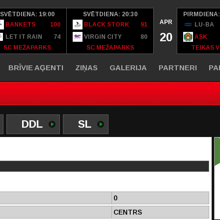
SVĒTDIENA: 19:00
SVĒTDIENA: 20:30
PIRMDIENA:
APR
BANKETS
100
BLACK STORK
91
LU-BA
20
LET IT RAIN
74
VIRGIN CITY
80
ASK
SC MEŽAPARKS
SC MEŽAPARKS
TEIKAS V
BRĪVIE AĢENTI
ZIŅAS
GALERIJA
PARTNERI
PA
DDL
SL
0
CENTRS