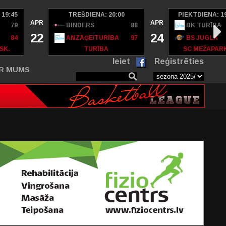
 19:45
TREŠDIENA: 20:00
PIEKTDIENA: 1
APR
APR
79
BINDERS
88
BK TURĪBA
22
24
84
ANZĀĢE/TURĪBA
97
BS JUGLA
SK.
TURĪBA
SC MEŽAPAR
Ieiet
Reģistrēties
R MUMS