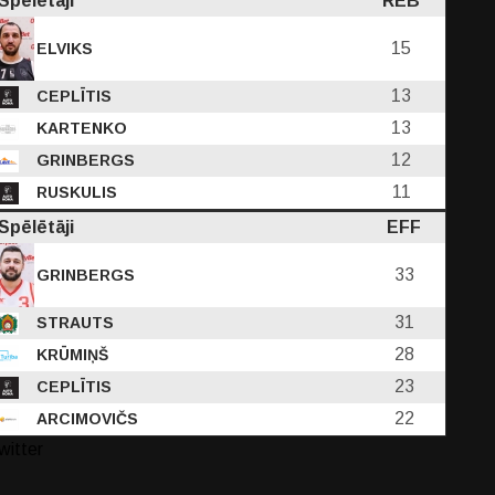
Spēlētāji
REB
15
ELVIKS
13
CEPLĪTIS
13
KARTENKO
12
GRINBERGS
11
RUSKULIS
Spēlētāji
EFF
33
GRINBERGS
31
STRAUTS
28
KRŪMIŅŠ
23
CEPLĪTIS
22
ARCIMOVIČS
witter