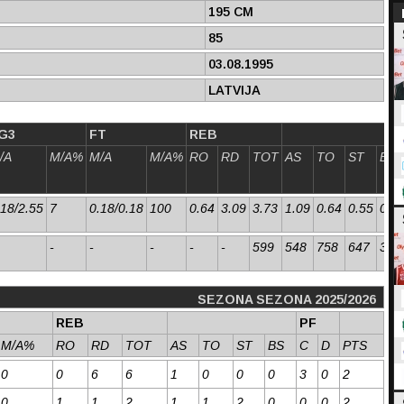
195 CM
85
03.08.1995
LATVIJA
G3
FT
REB
/A
M/A%
M/A
M/A%
RO
RD
TOT
AS
TO
ST
BS
.18/2.55
7
0.18/0.18
100
0.64
3.09
3.73
1.09
0.64
0.55
0.1
-
-
-
-
-
599
548
758
647
341
SEZONA SEZONA 2025/2026
REB
PF
M/A%
RO
RD
TOT
AS
TO
ST
BS
C
D
PTS
0
0
6
6
1
0
0
0
3
0
2
0
1
1
2
1
1
2
0
0
0
2