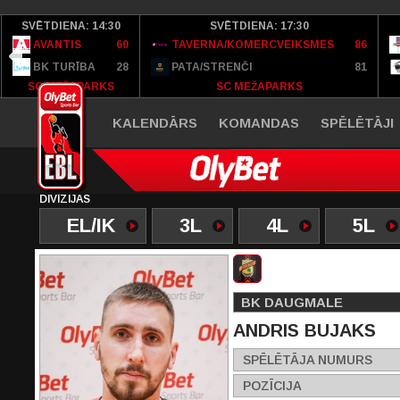
SVĒTDIENA: 14:30
SVĒTDIENA: 17:30
AVANTIS
60
TAVERNA/KOMERCVEIKSMES
86
BK TURĪBA
28
PATA/STRENČI
81
SC MEŽAPARKS
SC MEŽAPARKS
KALENDĀRS
KOMANDAS
SPĒLĒTĀJI
DIVĪZIJAS
EL/IK
3L
4L
5L
BK DAUGMALE
ANDRIS BUJAKS
SPĒLĒTĀJA NUMURS
POZĪCIJA